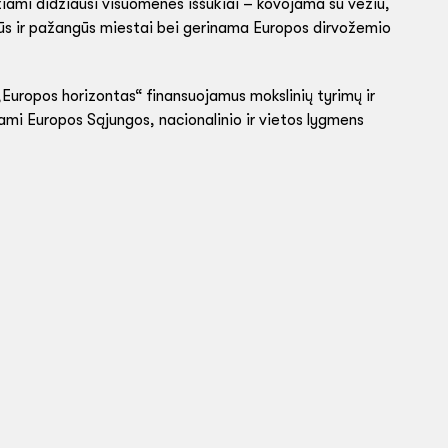
žiami didžiausi visuomenės iššūkiai – kovojama su vėžiu,
alūs ir pažangūs miestai bei gerinama Europos dirvožemio
Europos horizontas“ finansuojamus mokslinių tyrimų ir
iami Europos Sąjungos, nacionalinio ir vietos lygmens