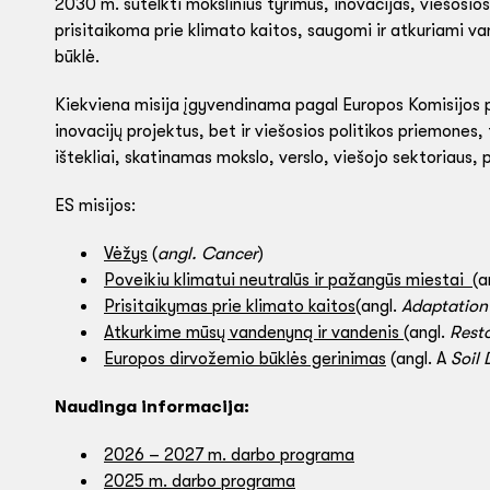
2030 m. sutelkti mokslinius tyrimus, inovacijas, viešosi
prisitaikoma prie klimato kaitos, saugomi ir atkuriami v
būklė.
Kiekviena misija įgyvendinama pagal Europos Komisijos p
inovacijų projektus, bet ir viešosios politikos priemones
ištekliai, skatinamas mokslo, verslo, viešojo sektoriaus,
ES misijos:
Vėžys
(
angl. Cancer
)
Poveikiu klimatui neutralūs ir pažangūs miestai
(a
Prisitaikymas prie klimato kaitos
(angl.
Adaptation
Atkurkime mūsų vandenyną ir vandenis
(angl.
Rest
Europos dirvožemio būklės gerinimas
(angl. A
Soil 
Naudinga informacija:
2026 – 2027 m. darbo programa
2025 m. darbo programa