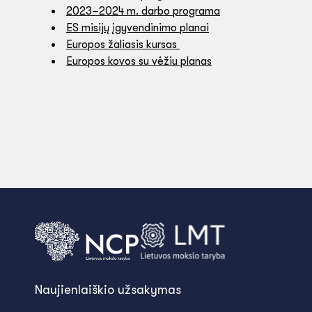
2023–2024 m. darbo programa
ES misijų įgyvendinimo planai
Europos žaliasis kursas
Europos kovos su vėžiu planas
Naujienlaiškio užsakymas