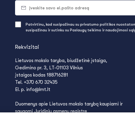
Patvirtinu, kad susipažinau su privatumo politikos nuostatomi
susipažinau ir sutinku su Paslaugų teikimo ir naudojimosi są
Rekvizitai
Lietuvos mokslo taryba, biudžetinė įstaiga,
Gedimino pr. 3, LT-01103 Vilnius
įstaigos kodas 188716281
Tel. +370 670 32435
El. p. info@lmt.lt
Duomenys apie Lietuvos mokslo tarybą kaupiami ir
saugomi Juridinių asmenų registre