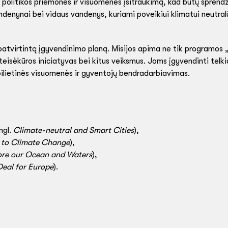
os politikos priemones ir visuomenės įsitraukimą, kad būtų sprend
andenynai bei vidaus vandenys, kuriami poveikiui klimatui neutr
atvirtintą įgyvendinimo planą. Misijos apima ne tik programos „
, teisėkūros iniciatyvas bei kitus veiksmus. Joms įgyvendinti telk
 pilietinės visuomenės ir gyventojų bendradarbiavimas.
ngl.
Climate-neutral and Smart Cities
),
 to Climate Change
),
ore our Ocean and Waters
),
Deal for Europe
).