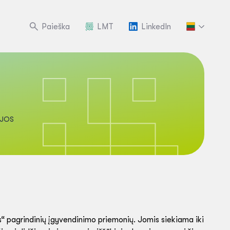
Paieška
LMT
LinkedIn
IJOS
s“ pagrindinių įgyvendinimo priemonių. Jomis siekiama iki