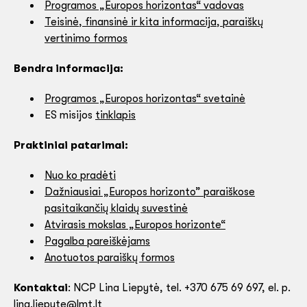
Programos „Europos horizontas“ vadovas
Teisinė, finansinė ir kita informacija, paraiškų
vertinimo formos
Bendra informacija:
Programos „Europos horizontas“ svetainė
ES misijos
tinklapis
Praktiniai patarimai:
Nuo ko pradėti
Dažniausiai „Europos horizonto” paraiškose
pasitaikančių klaidų suvestinė
Atvirasis mokslas „Europos horizonte“
Pagalba pareiškėjams
Anotuotos paraiškų formos
Kontaktai
: NCP Lina Liepytė, tel. +370 675 69 697, el. p.
lina.liepyte@lmt.lt