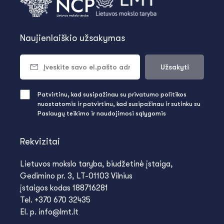
Naujienlaiškio užsakymas
Užsakyti
Patvirtinu, kad susipažinau su privatumo politikos
nuostatomis ir patvirtinu, kad susipažinau ir sutinku su
Paslaugų teikimo ir naudojimosi sąlygomis
Rekvizitai
Lietuvos mokslo taryba, biudžetinė įstaiga,
Gedimino pr. 3, LT-01103 Vilnius
įstaigos kodas 188716281
Tel. +370 670 32435
El. p. info@lmt.lt