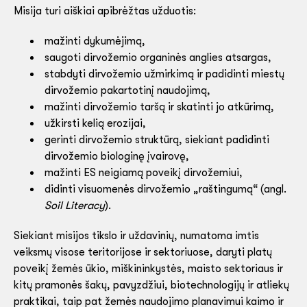
Misija turi aiškiai apibrėžtas užduotis:
mažinti dykumėjimą,
saugoti dirvožemio organinės anglies atsargas,
stabdyti dirvožemio užmirkimą ir padidinti miestų
dirvožemio pakartotinį naudojimą,
mažinti dirvožemio taršą ir skatinti jo atkūrimą,
užkirsti kelią erozijai,
gerinti dirvožemio struktūrą, siekiant padidinti
dirvožemio biologinę įvairovę,
mažinti ES neigiamą poveikį dirvožemiui,
didinti visuomenės dirvožemio „raštingumą“ (angl.
Soil Literacy
).
Siekiant misijos tikslo ir uždavinių, numatoma imtis
veiksmų visose teritorijose ir sektoriuose, daryti platų
poveikį žemės ūkio, miškininkystės, maisto sektoriaus ir
kitų pramonės šakų, pavyzdžiui, biotechnologijų ir atliekų
praktikai, taip pat žemės naudojimo planavimui kaimo ir