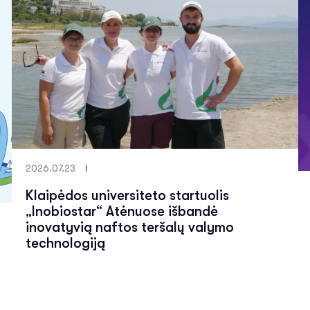
2026.07.23
Klaipėdos universiteto startuolis
„Inobiostar“ Atėnuose išbandė
inovatyvią naftos teršalų valymo
technologiją