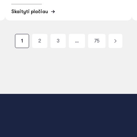
Skaityti plačiau
1
2
3
…
75
›