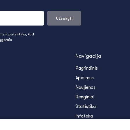
Užsakyti
s ir patvirtinu, kad
lygomis
Navigacija
Pagrindinis
Apie mus
Naujienos
Renginiai
Statistika
Infoteka
Kontaktai