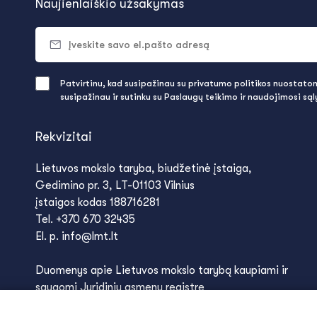
Naujienlaiškio užsakymas
Patvirtinu, kad susipažinau su privatumo politikos nuostatomi
susipažinau ir sutinku su Paslaugų teikimo ir naudojimosi są
Rekvizitai
Lietuvos mokslo taryba, biudžetinė įstaiga,
Gedimino pr. 3, LT-01103 Vilnius
įstaigos kodas 188716281
Tel. +370 670 32435
El. p. info@lmt.lt
Duomenys apie Lietuvos mokslo tarybą kaupiami ir
saugomi Juridinių asmenų registre