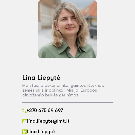
Lina Liepytė
Maistas, bioekonomika, gamtos ištekliai,
žemės ūkis ir aplinka I Misija: Europos
dirvožemio būklės gerinimas
+370 675 69 697
lina.liepyte@lmt.lt
Lina Liepytė