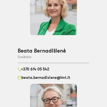
Beata Bernadišienė
Sveikata
+370 614 05 542
beata.bernadisiene@lmt.lt