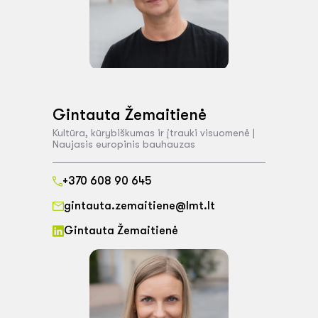
Gintauta Žemaitienė
Kultūra, kūrybiškumas ir įtrauki visuomenė |
Naujasis europinis bauhauzas
+370 608 90 645
gintauta.zemaitiene@lmt.lt
Gintauta Žemaitienė