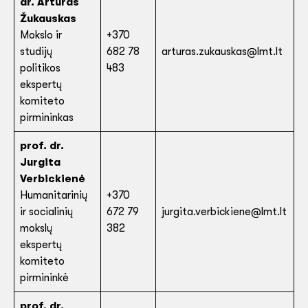
dr.
Artūras
Žukauskas
Mokslo ir
+370
studijų
682 78
arturas.zukauskas@lmt.lt
politikos
483
ekspertų
komiteto
pirmininkas
prof. dr.
Jurgita
Verbickienė
Humanitarinių
+370
ir socialinių
672 79
jurgita.verbickiene@lmt
.lt
mokslų
382
ekspertų
komiteto
pirmininkė
prof. dr.