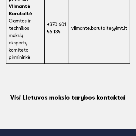
Vilmantė
Borutaitė
Gamtos ir
+370 601
technikos
vilmante.borutaite@lmt.lt
46 134
mokslų
ekspertų
komiteto
pirmininkė
Visi Lietuvos mokslo tarybos kontaktai