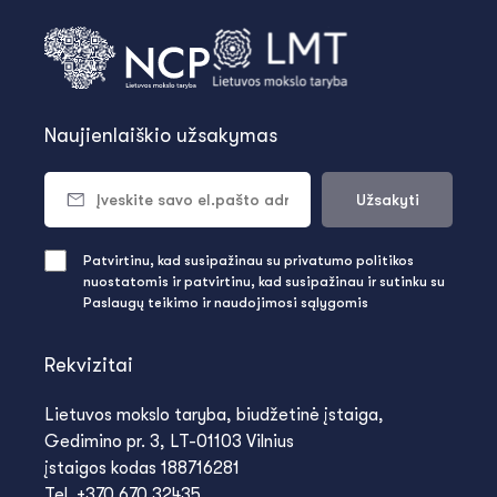
Naujienlaiškio užsakymas
Užsakyti
Patvirtinu, kad susipažinau su privatumo politikos
nuostatomis ir patvirtinu, kad susipažinau ir sutinku su
Paslaugų teikimo ir naudojimosi sąlygomis
Rekvizitai
Lietuvos mokslo taryba, biudžetinė įstaiga,
Gedimino pr. 3, LT-01103 Vilnius
įstaigos kodas 188716281
Tel. +370 670 32435