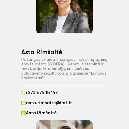
Asta Rimšaitė
Pažangos sklaida ir Europos mokslinių tyrimų
erdvės plėtra (WIDERA) I Renka, sistemina ir
analizuoja informaciją, susijusią su
dalyvavimo rezultatais programoje "Europos
horizontas"
+370 676 15 147
asta.rimsaite@lmt.lt
Asta Rimšaitė