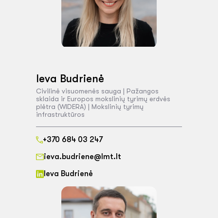
Ieva Budrienė
Civilinė visuomenės sauga | Pažangos
sklaida ir Europos mokslinių tyrimų erdvės
plėtra (WIDERA) | Mokslinių tyrimų
infrastruktūros
+370 684 03 247
ieva.budriene@lmt.lt
Ieva Budrienė