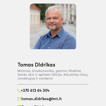
Tomas Didrikas
Maistas, bioekonomika, gamtos ištekliai,
žemės ūkis ir aplinka I Misija: Atkurkime mūsų
vandenyną ir vandenis
+370 613 64 304
tomas.didrikas@lmt.lt