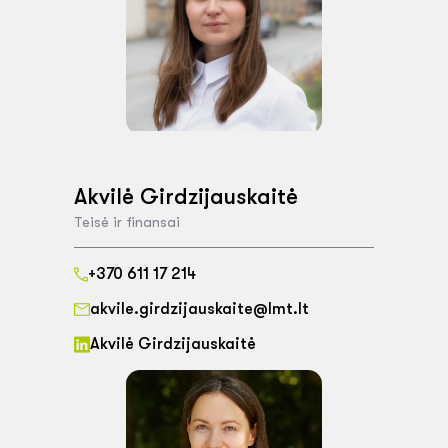
Akvilė Girdzijauskaitė
Teisė ir finansai
+370 611 17 214
akvile.girdzijauskaite@lmt.lt
Akvilė Girdzijauskaitė