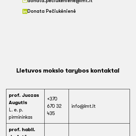
donata.peciukeniene@lmt.lt
Donata Pečiukėnienė
Lietuvos mokslo tarybos kontaktai
prof. Juozas
+370
Augutis
670 32
info@lmt.lt
L. e. p.
435
pirmininkas
prof. habil.