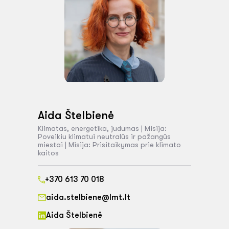
Aida Štelbienė
Klimatas, energetika, judumas | Misija:
Poveikiu klimatui neutralūs ir pažangūs
miestai | Misija: Prisitaikymas prie klimato
kaitos
+370 613 70 018
aida.stelbiene@lmt.lt
Aida Štelbienė