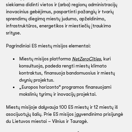
siekiama didinti vietos ir (arba) regionų administracijų
inovacinius gebėjimus, paspartinti pažangių ir tvarių
sprendimų diegimą miestų judumo, apželdinimo,
infrastruktūros, energetikos ir miestiečių įtraukimo
srityse.
Pagrindiniai ES miestų misijos elementai:
Miestų misijos platforma
NetZeroCities
, kuri
konsultuoja, padeda rengti miestų klimato
kontraktus, finansuoja bandomuosius ir miestų
dvynių projektus.
„Europos horizonto“ programos finansuojami
mokslinių tyrimų ir inovacijų projektai.
Miestų misijoje dalyvauja 100 ES miestų ir 12 miestų iš
asocijuotųjų šalių. Prie ES misijos įgyvendinimo prisijungė
du Lietuvos miestai – Vilnius ir Tauragė.