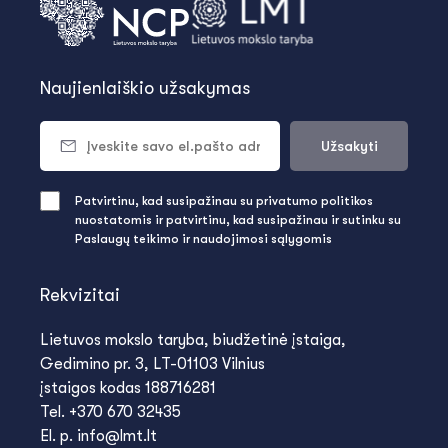
Naujienlaiškio užsakymas
Užsakyti
Patvirtinu, kad susipažinau su privatumo politikos
nuostatomis ir patvirtinu, kad susipažinau ir sutinku su
Paslaugų teikimo ir naudojimosi sąlygomis
Rekvizitai
Lietuvos mokslo taryba, biudžetinė įstaiga,
Gedimino pr. 3, LT-01103 Vilnius
įstaigos kodas 188716281
Tel. +370 670 32435
El. p. info@lmt.lt