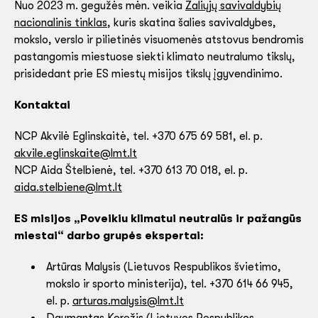
Nuo 2023 m. gegužės mėn. veikia
Žaliųjų savivaldybių
nacionalinis tinklas
, kuris skatina šalies savivaldybes,
mokslo, verslo ir pilietinės visuomenės atstovus bendromis
pastangomis miestuose siekti klimato neutralumo tikslų,
prisidedant prie ES miestų misijos tikslų įgyvendinimo.
Kontaktai
NCP Akvilė Eglinskaitė, tel. +370 675 69 581, el. p.
akvile.eglinskaite@lmt.lt
NCP Aida Štelbienė, tel. +370 613 70 018, el. p.
aida.stelbiene@lmt.lt
ES misijos „Poveikiu klimatui neutralūs ir pažangūs
miestai“ darbo grupės ekspertai:
Artūras Malysis (Lietuvos Respublikos švietimo,
mokslo ir sporto ministerija), tel. +370 614 66 945,
el. p.
arturas.malysis@lmt.lt