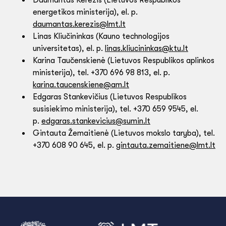
Daumantas Kerežis (Lietuvos Respublikos
energetikos ministerija), el. p.
daumantas.kerezis@lmt.lt
Linas Kliučininkas (Kauno technologijos
universitetas), el. p.
linas.kliucininkas@ktu.lt
Karina Taučenskienė (Lietuvos Respublikos aplinkos
ministerija), tel. +370 696 98 813, el. p.
karina.taucenskiene@am.lt
Edgaras Stankevičius (Lietuvos Respublikos
susisiekimo ministerija), tel. +370 659 9545, el.
p.
edgaras.stankevicius@sumin.lt
Gintauta Žemaitienė (Lietuvos mokslo taryba), tel.
+370 608 90 645, el. p.
gintauta.zemaitiene@lmt.lt