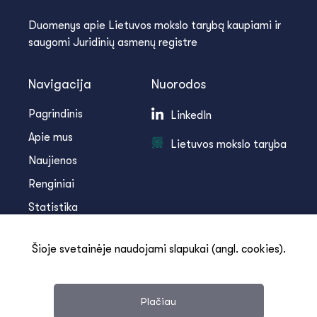
Duomenys apie Lietuvos mokslo tarybą kaupiami ir
saugomi Juridinių asmenų registre
Navigacija
Nuorodos
Pagrindinis
LinkedIn
Apie mus
Lietuvos mokslo taryba
Naujienos
Renginiai
Statistika
Infoteka
Šioje svetainėje naudojami slapukai (angl. cookies).
Kontaktai
Plačiau