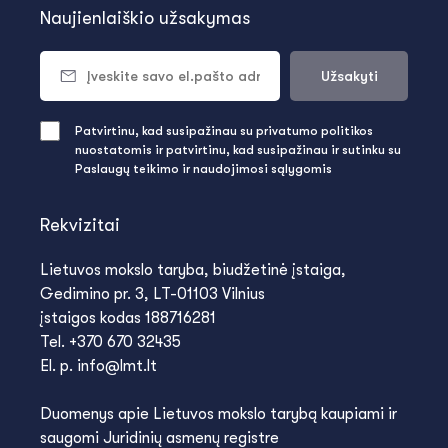
Naujienlaiškio užsakymas
Užsakyti
Patvirtinu, kad susipažinau su privatumo politikos
nuostatomis ir patvirtinu, kad susipažinau ir sutinku su
Paslaugų teikimo ir naudojimosi sąlygomis
Rekvizitai
Lietuvos mokslo taryba, biudžetinė įstaiga,
Gedimino pr. 3, LT-01103 Vilnius
įstaigos kodas 188716281
Tel. +370 670 32435
El. p. info@lmt.lt
Duomenys apie Lietuvos mokslo tarybą kaupiami ir
saugomi Juridinių asmenų registre