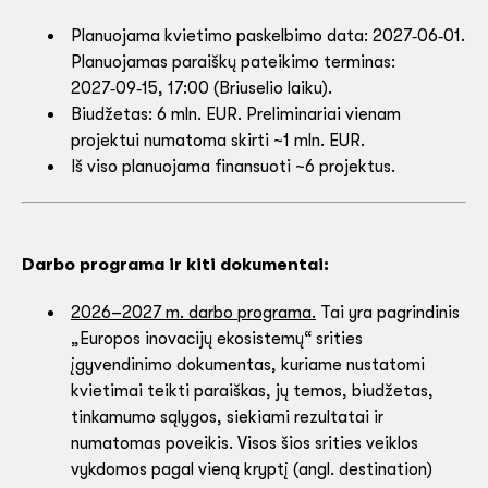
Planuojama kvietimo paskelbimo data: 2027‑06‑01.
Planuojamas paraiškų pateikimo terminas:
2027‑09‑15, 17:00 (Briuselio laiku).
Biudžetas: 6 mln. EUR. Preliminariai vienam
projektui numatoma skirti ~1 mln. EUR.
Iš viso planuojama finansuoti ~6 projektus.
Darbo programa ir kiti dokumentai:
2026–2027 m. darbo programa.
Tai yra pagrindinis
„Europos inovacijų ekosistemų“ srities
įgyvendinimo dokumentas, kuriame nustatomi
kvietimai teikti paraiškas, jų temos, biudžetas,
tinkamumo sąlygos, siekiami rezultatai ir
numatomas poveikis. Visos šios srities veiklos
vykdomos pagal vieną kryptį (angl. destination)