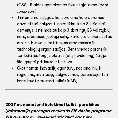
(CSA). Išlaidos apmokamos fiksuotąja suma (
angl.
lump sum
).
Tinkamumo sąlygos: konsorciume kaip paramos
gavėjai turi dalyvauti ne mažiau kaip 3 juridiniai
asmenys iš ne mažiau kaip 3 skirtingų ES valstybių
narių arba asocijuotųjų šalių, kurie yra universitetai,
mokslo ir studijų institucijos arba mokslo ir
technologijų organizacijos. Bent vienas partneris
turi būti įsisteigęs plėtros (angl. widening) šalyje –
šiai grupei priklauso ir Lietuva.
Skatinamas inovacijų agentūrų, nacionalinių ir
regioninių institucijų dalyvavimas; pareiškėjai turi
konsultuotis su startuoliais ir MVĮ.
2027 m. numatomi kvietimai teikti paraiškas
(
informacija parengta remiantis EIE darbo programa
2026–2027 m., kvietimai oficialiai dar nėra