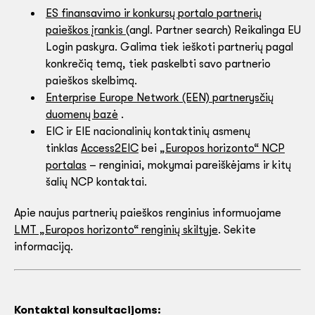
ES finansavimo ir konkursų portalo partnerių
paieškos įrankis
(angl. Partner search) Reikalinga EU
Login paskyra. Galima tiek ieškoti partnerių pagal
konkrečią temą, tiek paskelbti savo partnerio
paieškos skelbimą.
Enterprise Europe Network (EEN) partnerysčių
duomenų bazė
.
EIC ir EIE nacionalinių kontaktinių asmenų
tinklas
Access2EIC
bei
„Europos horizonto“ NCP
portalas
– renginiai, mokymai pareiškėjams ir kitų
šalių NCP kontaktai.
Apie naujus partnerių paieškos renginius informuojame
LMT „Europos horizonto“ renginių skiltyje
. Sekite
informaciją.
Kontaktai konsultacijoms: