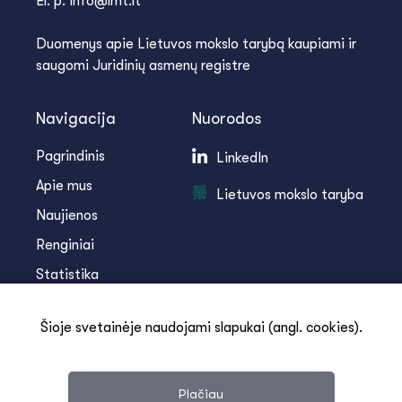
El. p. info@lmt.lt
Duomenys apie Lietuvos mokslo tarybą kaupiami ir
saugomi Juridinių asmenų registre
Navigacija
Nuorodos
Pagrindinis
LinkedIn
Apie mus
Lietuvos mokslo taryba
Naujienos
Renginiai
Statistika
Infoteka
Šioje svetainėje naudojami slapukai (angl. cookies).
Kontaktai
Plačiau