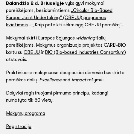
Balandžio 2 d. Briuselyje
vyks gyvi mokymai
pareiškėjams, besidomintiems „
Circular Bio-Based
Europe Joint Undertaking“ (CBE JU) programos
kvietimais
- „Kaip pateikti sėkmingą CBE JU paraišką“.
Mokymai skirti
Europos Sąjungos
widening
šalių
pareiškėjams. Mokymus organizuoja projektas
CARE4BIO
kartu su
CBE JU
ir
BIC (Bio-based Industries Consortium)
atstovais.
Praktiniuose mokymuose daugiausiai dėmesio bus skirta
paraiškos dalių
Excellence
and
Impact
rašymui.
Dalyviai registruojami pirmumo principu, kadangi
numatyta tik 50 vietų.
Mokymų programa
Registracija