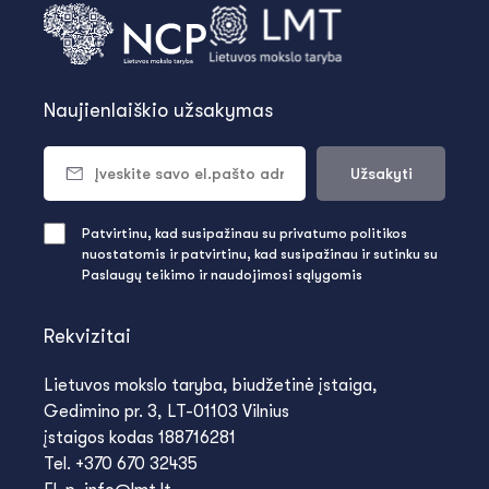
Naujienlaiškio užsakymas
Užsakyti
Patvirtinu, kad susipažinau su privatumo politikos
nuostatomis ir patvirtinu, kad susipažinau ir sutinku su
Paslaugų teikimo ir naudojimosi sąlygomis
Rekvizitai
Lietuvos mokslo taryba, biudžetinė įstaiga,
Gedimino pr. 3, LT-01103 Vilnius
įstaigos kodas 188716281
Tel. +370 670 32435