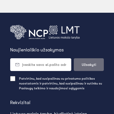
Naujienlaiškio užsakymas
Užsakyti
Patvirtinu, kad susipažinau su privatumo politikos
nuostatomis ir patvirtinu, kad susipažinau ir sutinku su
Paslaugų teikimo ir naudojimosi sąlygomis
Rekvizitai
Lietuvos mokslo taryba, biudžetinė įstaiga,