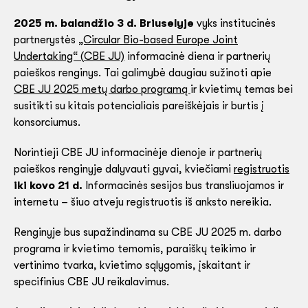
2025 m. balandžio 3 d. Briuselyje
vyks institucinės
partnerystės
„Circular Bio-based Europe Joint
Undertaking“ (
CBE JU)
informacinė diena ir partnerių
paieškos renginys. Tai galimybė daugiau sužinoti apie
CBE JU 2025 metų darbo programą
ir kvietimų temas bei
susitikti su kitais potencialiais pareiškėjais ir burtis į
konsorciumus.
Norintieji CBE JU informacinėje dienoje ir partnerių
paieškos renginyje dalyvauti gyvai, kviečiami
registruotis
iki kovo 21 d.
Informacinės sesijos bus transliuojamos ir
internetu – šiuo atveju registruotis iš anksto nereikia.
Renginyje bus supažindinama su CBE JU 2025 m. darbo
programa ir kvietimo temomis, paraiškų teikimo ir
vertinimo tvarka, kvietimo sąlygomis, įskaitant ir
specifinius CBE JU reikalavimus.