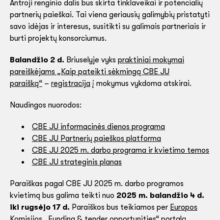
Antroji renginio dalis bus skirta tinklaveikai ir potencialių
partnerių paieškai. Tai viena geriausių galimybių pristatyti
savo idėjas ir interesus, susitikti su galimais partneriais ir
burti projektų konsorciumus.
Balandžio 2 d.
Briuselyje vyks
praktiniai mokymai
pareiškėjams „Kaip pateikti sėkmingą CBE JU
paraišką“
–
registracija
į mokymus vykdoma atskirai.
Naudingos nuorodos:
CBE JU informacinės dienos programa
CBE JU Partnerių paieškos platforma
CBE JU 2025 m. darbo programa ir kvietimo temos
CBE JU strateginis planas
Paraiškas pagal CBE JU 2025 m. darbo programos
kvietimą bus galima teikti nuo
2025 m. balandžio 4 d.
iki rugsėjo 17 d.
Paraiškos bus teikiamos per
Europos
Komisijos „Funding & tender opportunities“ portalą.