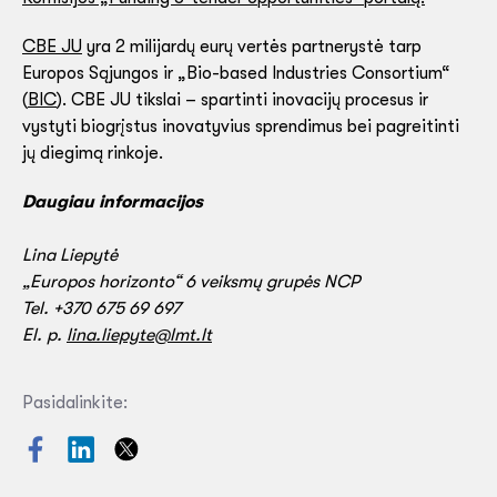
CBE JU
yra 2 milijardų eurų vertės partnerystė tarp
Europos Sąjungos ir „Bio-based Industries Consortium“
(
BIC
). CBE JU tikslai – spartinti inovacijų procesus ir
vystyti biogrįstus inovatyvius sprendimus bei pagreitinti
jų diegimą rinkoje.
Daugiau informacijos
Lina Liepytė
„Europos horizonto“ 6 veiksmų grupės NCP
Tel. +370 675 69 697
El. p.
lina.liepyte@lmt.lt
Pasidalinkite: