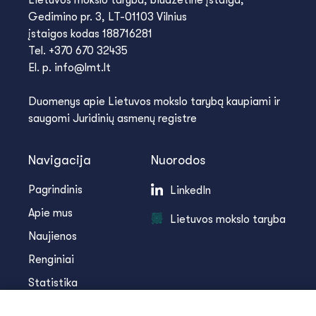
Gedimino pr. 3, LT-01103 Vilnius
įstaigos kodas 188716281
Tel. +370 670 32435
El. p. info@lmt.lt
Duomenys apie Lietuvos mokslo tarybą kaupiami ir
saugomi Juridinių asmenų registre
Navigacija
Nuorodos
Pagrindinis
LinkedIn
Apie mus
Lietuvos mokslo taryba
Naujienos
Renginiai
Statistika
Infoteka