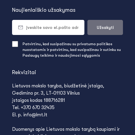
Naujienlaiškio užsakymas
Užsakyti
Patvirtinu, kad susipažinau su privatumo politikos
nuostatomis ir patvirtinu, kad susipažinau ir sutinku su
Paslaugų teikimo ir naudojimosi sąlygomis
Rekvizitai
Lietuvos mokslo taryba, biudžetinė įstaiga,
Gedimino pr. 3, LT-01103 Vilnius
įstaigos kodas 188716281
Tel. +370 670 32435
El. p. info@lmt.lt
Duomenys apie Lietuvos mokslo tarybą kaupiami ir