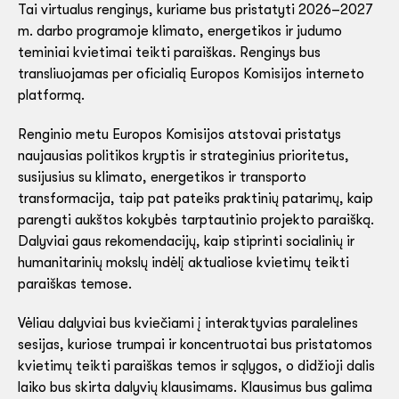
Tai virtualus renginys, kuriame bus pristatyti 2026–2027
m. darbo programoje klimato, energetikos ir judumo
teminiai kvietimai teikti paraiškas. Renginys bus
transliuojamas per oficialią Europos Komisijos interneto
platformą.
Renginio metu Europos Komisijos atstovai pristatys
naujausias politikos kryptis ir strateginius prioritetus,
susijusius su klimato, energetikos ir transporto
transformacija, taip pat pateiks praktinių patarimų, kaip
parengti aukštos kokybės tarptautinio projekto paraišką.
Dalyviai gaus rekomendacijų, kaip stiprinti socialinių ir
humanitarinių mokslų indėlį aktualiose kvietimų teikti
paraiškas temose.
Vėliau dalyviai bus kviečiami į interaktyvias paralelines
sesijas, kuriose trumpai ir koncentruotai bus pristatomos
kvietimų teikti paraiškas temos ir sąlygos, o didžioji dalis
laiko bus skirta dalyvių klausimams. Klausimus bus galima