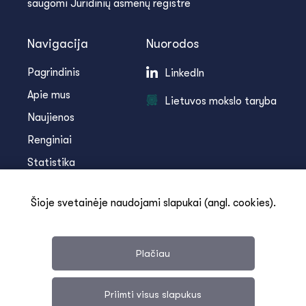
saugomi Juridinių asmenų registre
Navigacija
Nuorodos
Pagrindinis
LinkedIn
Apie mus
Lietuvos mokslo taryba
Naujienos
Renginiai
Statistika
Infoteka
Šioje svetainėje naudojami slapukai (angl. cookies).
Kontaktai
Plačiau
Priimti visus slapukus
Svetainės medis