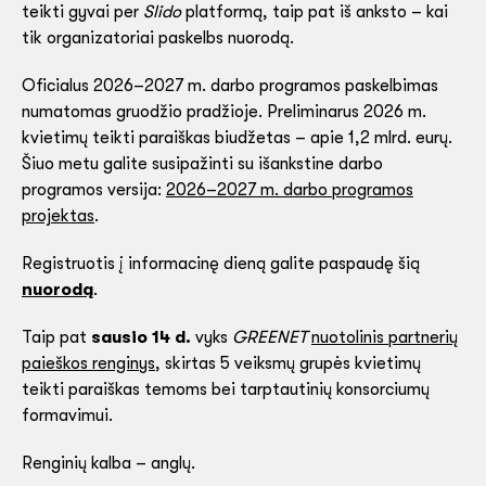
teikti gyvai per
Slido
platformą, taip pat iš anksto – kai
tik organizatoriai paskelbs nuorodą.
Oficialus 2026–2027 m. darbo programos paskelbimas
numatomas gruodžio pradžioje. Preliminarus 2026 m.
kvietimų teikti paraiškas biudžetas – apie 1,2 mlrd. eurų.
Šiuo metu galite susipažinti su išankstine darbo
programos versija:
2026–2027 m. darbo programos
projektas
.
Registruotis į informacinę dieną galite paspaudę šią
nuorodą
.
Taip pat
sausio 14 d.
vyks
GREENET
nuotolinis partnerių
paieškos renginys
, skirtas 5 veiksmų grupės kvietimų
teikti paraiškas temoms bei tarptautinių konsorciumų
formavimui.
Renginių kalba – anglų.