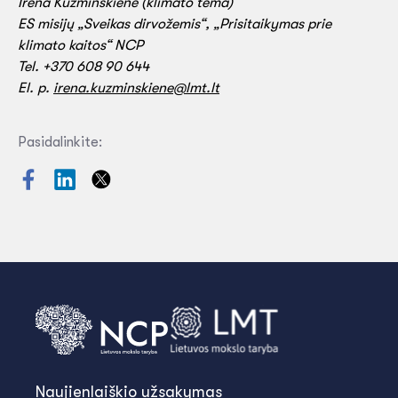
Irena Kuzminskienė (klimato tema)
ES misijų „Sveikas dirvožemis“, „Prisitaikymas prie
klimato kaitos“ NCP
Tel. +370 608 90 644
El. p.
irena.kuzminskiene@lmt.lt
Pasidalinkite:
Naujienlaiškio užsakymas