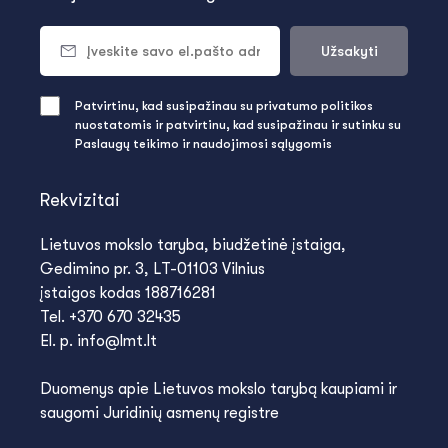
Užsakyti
Patvirtinu, kad susipažinau su privatumo politikos
nuostatomis ir patvirtinu, kad susipažinau ir sutinku su
Paslaugų teikimo ir naudojimosi sąlygomis
Rekvizitai
Lietuvos mokslo taryba, biudžetinė įstaiga,
Gedimino pr. 3, LT-01103 Vilnius
įstaigos kodas 188716281
Tel. +370 670 32435
El. p. info@lmt.lt
Duomenys apie Lietuvos mokslo tarybą kaupiami ir
saugomi Juridinių asmenų registre