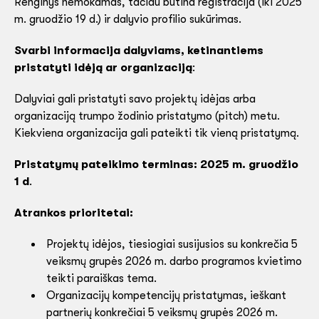
Renginys nemokamas, tačiau būtina registracija (iki 2025
m. gruodžio 19 d.) ir dalyvio profilio sukūrimas.
Svarbi informacija dalyviams, ketinantiems
pristatyti idėją ar organizaciją
:
Dalyviai gali pristatyti savo projektų idėjas arba
organizaciją trumpo žodinio pristatymo (pitch) metu.
Kiekviena organizacija gali pateikti tik vieną pristatymą.
Pristatymų pateikimo terminas: 2025 m. gruodžio
1 d
.
Atrankos prioritetai:
Projektų idėjos, tiesiogiai susijusios su konkrečia 5
veiksmų grupės 2026 m. darbo programos kvietimo
teikti paraiškas tema.
Organizacijų kompetencijų pristatymas, ieškant
partnerių konkrečiai 5 veiksmų grupės 2026 m.