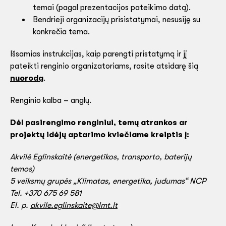
temai (pagal prezentacijos pateikimo datą).
Bendrieji organizacijų prisistatymai, nesusiję su
konkrečia tema.
Išsamias instrukcijas, kaip parengti pristatymą ir jį
pateikti renginio organizatoriams, rasite atsidarę šią
nuorodą
.
Renginio kalba – anglų.
Dėl pasirengimo renginiui, temų atrankos ar
projektų idėjų aptarimo kviečiame kreiptis į:
Akvilė Eglinskaitė (energetikos, transporto, baterijų
temos)
5 veiksmų grupės „Klimatas, energetika, judumas“ NCP
Tel. +370 675 69 581
El. p.
akvile.eglinskaite@lmt.lt