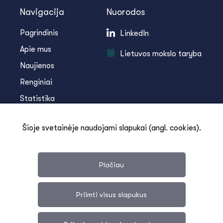
Navigacija
Nuorodos
Pagrindinis
LinkedIn
Apie mus
Lietuvos mokslo taryba
Naujienos
Renginiai
Statistika
Infoteka
Šioje svetainėje naudojami slapukai (angl. cookies).
Kontaktai
Plačiau
Priimti visus slapukus
Svetainės medis
Duomenų apsauga