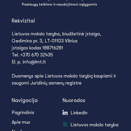
Paslaugų teikimo ir naudojimosi sąlygomis
Rekvizitai
Lietuvos mokslo taryba, biudžetinė įstaiga,
Gedimino pr. 3, LT-01103 Vilnius
įstaigos kodas 188716281
Tel. +370 670 32435
El. p. info@lmt.lt
Duomenys apie Lietuvos mokslo tarybą kaupiami ir
saugomi Juridinių asmenų registre
Navigacija
Nuorodos
Pagrindinis
LinkedIn
Apie mus
Lietuvos mokslo taryba