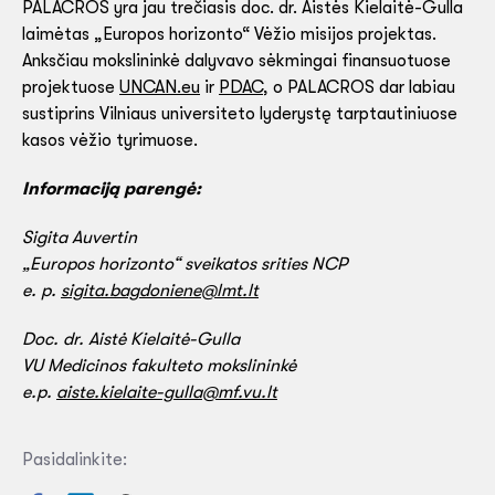
PALACROS yra jau trečiasis doc. dr. Aistės Kielaitė-Gulla
laimėtas „Europos horizonto“ Vėžio misijos projektas.
Anksčiau mokslininkė dalyvavo sėkmingai finansuotuose
projektuose
UNCAN.eu
ir
PDAC
, o PALACROS dar labiau
sustiprins Vilniaus universiteto lyderystę tarptautiniuose
kasos vėžio tyrimuose.
Informaciją parengė:
Sigita Auvertin
„Europos horizonto“ sveikatos srities NCP
e. p.
sigita.bagdoniene@lmt.lt
Doc. dr. Aistė Kielaitė-Gulla
VU Medicinos fakulteto mokslininkė
e.p.
aiste.kielaite-gulla@mf.vu.lt
Pasidalinkite: