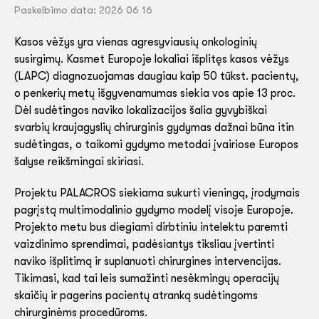
Paskelbimo data: 2026 06 16
Kasos vėžys yra vienas agresyviausių onkologinių
susirgimų. Kasmet Europoje lokaliai išplitęs kasos vėžys
(LAPC) diagnozuojamas daugiau kaip 50 tūkst. pacientų,
o penkerių metų išgyvenamumas siekia vos apie 13 proc.
Dėl sudėtingos naviko lokalizacijos šalia gyvybiškai
svarbių kraujagyslių chirurginis gydymas dažnai būna itin
sudėtingas, o taikomi gydymo metodai įvairiose Europos
šalyse reikšmingai skiriasi.
Projektu PALACROS siekiama sukurti vieningą, įrodymais
pagrįstą multimodalinio gydymo modelį visoje Europoje.
Projekto metu bus diegiami dirbtiniu intelektu paremti
vaizdinimo sprendimai, padėsiantys tiksliau įvertinti
naviko išplitimą ir suplanuoti chirurgines intervencijas.
Tikimasi, kad tai leis sumažinti nesėkmingų operacijų
skaičių ir pagerins pacientų atranką sudėtingoms
chirurginėms procedūroms.