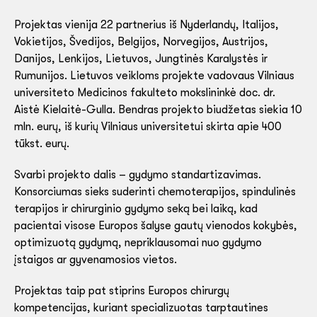
Projektas vienija 22 partnerius iš Nyderlandų, Italijos,
Vokietijos, Švedijos, Belgijos, Norvegijos, Austrijos,
Danijos, Lenkijos, Lietuvos, Jungtinės Karalystės ir
Rumunijos. Lietuvos veikloms projekte vadovaus Vilniaus
universiteto Medicinos fakulteto mokslininkė doc. dr.
Aistė Kielaitė-Gulla. Bendras projekto biudžetas siekia 10
mln. eurų, iš kurių Vilniaus universitetui skirta apie 400
tūkst. eurų.
Svarbi projekto dalis – gydymo standartizavimas.
Konsorciumas sieks suderinti chemoterapijos, spindulinės
terapijos ir chirurginio gydymo seką bei laiką, kad
pacientai visose Europos šalyse gautų vienodos kokybės,
optimizuotą gydymą, nepriklausomai nuo gydymo
įstaigos ar gyvenamosios vietos.
Projektas taip pat stiprins Europos chirurgų
kompetencijas, kuriant specializuotas tarptautines