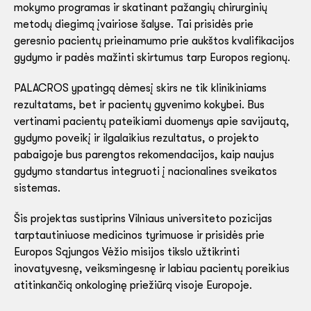
mokymo programas ir skatinant pažangių chirurginių
metodų diegimą įvairiose šalyse. Tai prisidės prie
geresnio pacientų prieinamumo prie aukštos kvalifikacijos
gydymo ir padės mažinti skirtumus tarp Europos regionų.
PALACROS ypatingą dėmesį skirs ne tik klinikiniams
rezultatams, bet ir pacientų gyvenimo kokybei. Bus
vertinami pacientų pateikiami duomenys apie savijautą,
gydymo poveikį ir ilgalaikius rezultatus, o projekto
pabaigoje bus parengtos rekomendacijos, kaip naujus
gydymo standartus integruoti į nacionalines sveikatos
sistemas.
Šis projektas sustiprins Vilniaus universiteto pozicijas
tarptautiniuose medicinos tyrimuose ir prisidės prie
Europos Sąjungos Vėžio misijos tikslo užtikrinti
inovatyvesnę, veiksmingesnę ir labiau pacientų poreikius
atitinkančią onkologinę priežiūrą visoje Europoje.