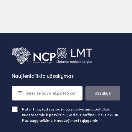
Naujienlaiškio užsakymas
Užsakyti
Patvirtinu, kad susipažinau su privatumo politikos
nuostatomis ir patvirtinu, kad susipažinau ir sutinku su
Paslaugų teikimo ir naudojimosi sąlygomis