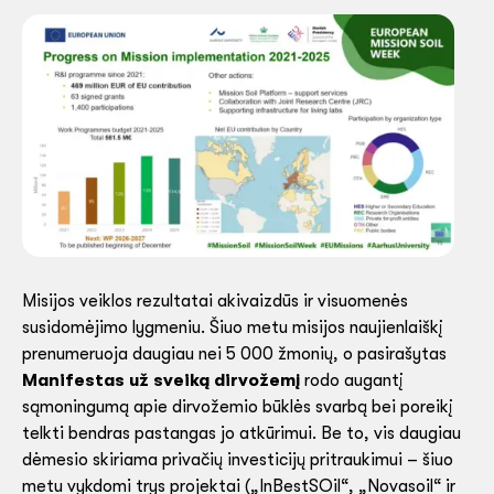
Misijos veiklos rezultatai akivaizdūs ir visuomenės
susidomėjimo lygmeniu. Šiuo metu misijos naujienlaiškį
prenumeruoja daugiau nei 5 000 žmonių, o pasirašytas
Manifestas už sveiką dirvožemį
rodo augantį
sąmoningumą apie dirvožemio būklės svarbą bei poreikį
telkti bendras pastangas jo atkūrimui. Be to, vis daugiau
dėmesio skiriama privačių investicijų pritraukimui – šiuo
metu vykdomi trys projektai („InBestSOil“, „Novasoil“ ir