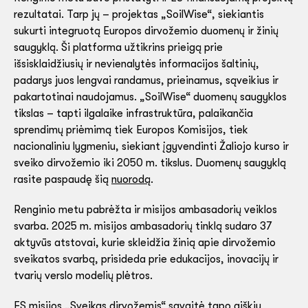
rezultatai. Tarp jų – projektas „SoilWise“, siekiantis
sukurti integruotą Europos dirvožemio duomenų ir žinių
saugyklą. Ši platforma užtikrins prieigą prie
išsisklaidžiusių ir nevienalytės informacijos šaltinių,
padarys juos lengvai randamus, prieinamus, sąveikius ir
pakartotinai naudojamus. „SoilWise“ duomenų saugyklos
tikslas – tapti ilgalaike infrastruktūra, palaikančia
sprendimų priėmimą tiek Europos Komisijos, tiek
nacionaliniu lygmeniu, siekiant įgyvendinti Žaliojo kurso ir
sveiko dirvožemio iki 2050 m. tikslus. Duomenų saugyklą
rasite paspaudę šią
nuorodą
.
Renginio metu pabrėžta ir misijos ambasadorių veiklos
svarba. 2025 m. misijos ambasadorių tinklą sudaro 37
aktyvūs atstovai, kurie skleidžia žinią apie dirvožemio
sveikatos svarbą, prisideda prie edukacijos, inovacijų ir
tvarių verslo modelių plėtros.
ES misijos „Sveikas dirvožemis“ savaitė tapo aiškiu