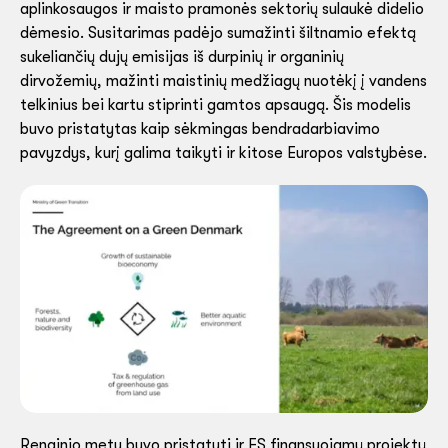
aplinkosaugos ir maisto pramonės sektorių sulaukė didelio
dėmesio. Susitarimas padėjo sumažinti šiltnamio efektą
sukeliančių dujų emisijas iš durpinių ir organinių
dirvožemių, mažinti maistinių medžiagų nuotėkį į vandens
telkinius bei kartu stiprinti gamtos apsaugą. Šis modelis
buvo pristatytas kaip sėkmingas bendradarbiavimo
pavyzdys, kurį galima taikyti ir kitose Europos valstybėse.
Renginio metu buvo pristatyti ir ES finansuojamų projektų