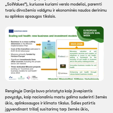
„SoilValues“), kuriuose kuriami verslo modeliai, paremti
tvariu dirvožemio valdymu ir ekonominės naudos derinimu
su aplinkos apsaugos tikslais.
Renginyje Danija buvo pristatyta kaip įkvepiantis
pavyzdys, kaip nacionaliniu mastu galima suderinti žemės
ūkio, aplinkosaugos ir klimato tikslus. Šalies patirtis
įgyvendinant trišalį susitarimą tarp žemės ūkio,