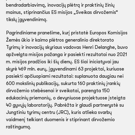
bendradarbiavimą, inovacijų plėtrą ir praktinių žinių
mainus, stiprinančius ES misijos „Sveikas dirvožemis“
tikslų įgyvendinimą.
Pagrindiniame pranešime, kurį pristatė Europos Komisijos
Žemės ūkio ir kaimo plėtros generalinio direktorato
Tyrimų ir inovacijų skyriaus vadovas Henri Delanghe, buvo
apžvelgta misijos pažanga ir pasiekti rezultatai nuo 2021
m. misijos pradžios iki šių dienų. ES šiai iniciatyvai jau
skyrė 469 mln. eurų, įgyvendinami 63 projektai, kuriuose
pasiekti apčiuopiami rezultatai: suplanuota daugiau nei
600 mokslinių publikacijų, sukurta 160 praktinių įrankių
dirvožemio stebėsenai ir sveikatai, parengta 150
edukacinių priemonių, o devyniuose projektuose įsteigta
40 gyvųjų laboratorijų. Pabrėžta ir glaudi partnerystė su
Jungtiniu tyrimų centru (JRC), kuris atlieka svarbų
vaidmenį telkiant duomenis ir stiprinant dirvožemio
raštingumą.