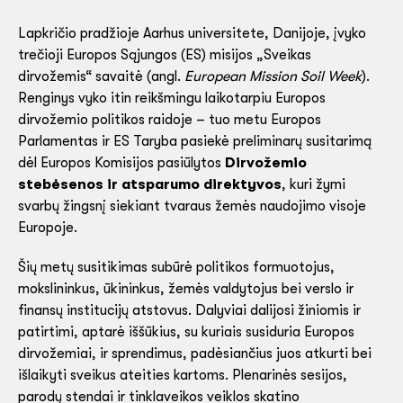
Lapkričio pradžioje Aarhus universitete, Danijoje, įvyko
trečioji Europos Sąjungos (ES) misijos „Sveikas
dirvožemis“ savaitė (angl.
European Mission Soil Week
).
Renginys vyko itin reikšmingu laikotarpiu Europos
dirvožemio politikos raidoje – tuo metu Europos
Parlamentas ir ES Taryba pasiekė preliminarų susitarimą
dėl Europos Komisijos pasiūlytos
Dirvožemio
stebėsenos ir atsparumo direktyvos
, kuri žymi
svarbų žingsnį siekiant tvaraus žemės naudojimo visoje
Europoje.
Šių metų susitikimas subūrė politikos formuotojus,
mokslininkus, ūkininkus, žemės valdytojus bei verslo ir
finansų institucijų atstovus. Dalyviai dalijosi žiniomis ir
patirtimi, aptarė iššūkius, su kuriais susiduria Europos
dirvožemiai, ir sprendimus, padėsiančius juos atkurti bei
išlaikyti sveikus ateities kartoms. Plenarinės sesijos,
parodų stendai ir tinklaveikos veiklos skatino