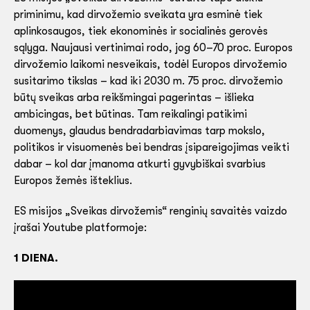
priminimu, kad dirvožemio sveikata yra esminė tiek
aplinkosaugos, tiek ekonominės ir socialinės gerovės
sąlyga. Naujausi vertinimai rodo, jog 60–70 proc. Europos
dirvožemio laikomi nesveikais, todėl Europos dirvožemio
susitarimo tikslas – kad iki 2030 m. 75 proc. dirvožemio
būtų sveikas arba reikšmingai pagerintas – išlieka
ambicingas, bet būtinas. Tam reikalingi patikimi
duomenys, glaudus bendradarbiavimas tarp mokslo,
politikos ir visuomenės bei bendras įsipareigojimas veikti
dabar – kol dar įmanoma atkurti gyvybiškai svarbius
Europos žemės išteklius.
ES misijos „Sveikas dirvožemis“ renginių savaitės vaizdo
įrašai Youtube platformoje:
1 DIENA.