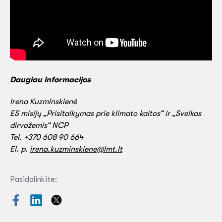
Daugiau informacijos
Irena Kuzminskienė
ES misijų „Prisitaikymas prie klimato kaitos“ ir „Sveikas
dirvožemis“ NCP
Tel. +370 608 90 664
El. p.
irena.kuzminskiene@lmt.lt
Pasidalinkite: