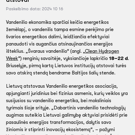
Paskelbimo data: 2024 10 16
Vandenilio ekonomika sparčiai keičia energetikos
žemėlapį, o vandenilis tampa esmine perėjimo prie
švarios energetikos dalimi, leidžiančia efektyviai
panaudoti vis augančius atsinaujinančios energijos
išteklius. „Švaraus vandenilio“ (angl. „
Clean Hydrogen
Week
“) renginių savaitėje, vyksiančioje lapkričio
18–22 d
.
Briuselyje, pirmą kartą Lietuvos institucijų atstovai turės
savo atskirą stendą bendrame Baltijos šalių stende.
Lietuvą atstovaus Vandenilio energetikos asociacija,
apjungianti juridinius bei fizinius asmenis, kurių veiklos yra
susijusios su vandenilio energetika, bei moksliniais
tyrimais šioje srityje. „Dabartinis vandenilio technologijų
augimas suteikia Lietuvai galimybę aktyviai prisidėti prie
pasaulinės energijos transformacijos, dalytis savo
žiniomis ir stiprinti inovacijų ekosistemą“, – pažymi