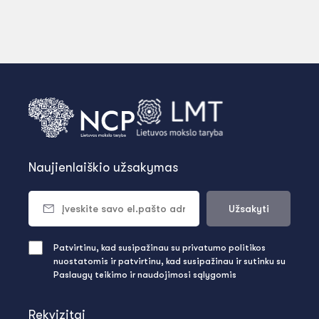
Naujienlaiškio užsakymas
Užsakyti
Patvirtinu, kad susipažinau su privatumo politikos
nuostatomis ir patvirtinu, kad susipažinau ir sutinku su
Paslaugų teikimo ir naudojimosi sąlygomis
Rekvizitai