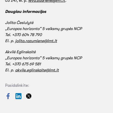
03 247, el. p.
ieva.budriene@lmt.lt
.
Daugiau informacijos
Jolita Česiulytė
„Europos horizonto“ 5 veiksmų grupės NCP
Tel.
+370 604 78 790
El. p.
jolita.razumiene@lmt.lt
Akvilė Eglinskaitė
„Europos horizonto“ 5 veiksmų grupės NCP
Tel.
+370 675 69 581
El. p.
akvile.eglinskaite@lmt.lt
Pasidalinkite: