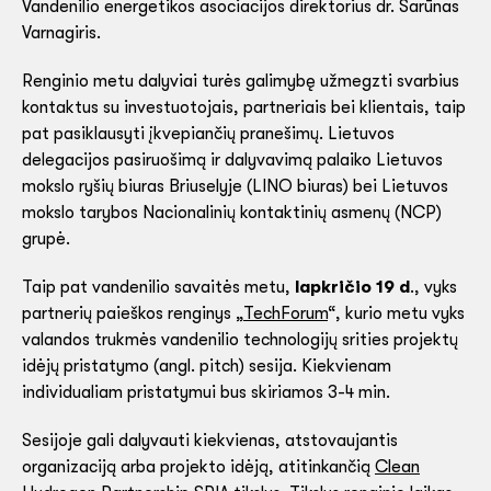
Vandenilio energetikos asociacijos direktorius dr. Šarūnas
Varnagiris.
Renginio metu dalyviai turės galimybę užmegzti svarbius
kontaktus su investuotojais, partneriais bei klientais, taip
pat pasiklausyti įkvepiančių pranešimų. Lietuvos
delegacijos pasiruošimą ir dalyvavimą palaiko Lietuvos
mokslo ryšių biuras Briuselyje (LINO biuras) bei Lietuvos
mokslo tarybos Nacionalinių kontaktinių asmenų (NCP)
grupė.
Taip pat vandenilio savaitės metu,
lapkričio 19 d
., vyks
partnerių paieškos renginys „
TechForum
“, kurio metu vyks
valandos trukmės vandenilio technologijų srities projektų
idėjų pristatymo (angl. pitch) sesija. Kiekvienam
individualiam pristatymui bus skiriamos 3-4 min.
Sesijoje gali dalyvauti kiekvienas, atstovaujantis
organizaciją arba projekto idėją, atitinkančią
Clean