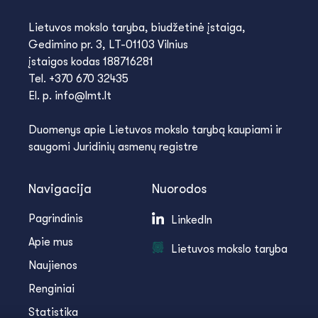
Lietuvos mokslo taryba, biudžetinė įstaiga,
Gedimino pr. 3, LT-01103 Vilnius
įstaigos kodas 188716281
Tel. +370 670 32435
El. p. info@lmt.lt
Duomenys apie Lietuvos mokslo tarybą kaupiami ir
saugomi Juridinių asmenų registre
Navigacija
Nuorodos
Pagrindinis
LinkedIn
Apie mus
Lietuvos mokslo taryba
Naujienos
Renginiai
Statistika