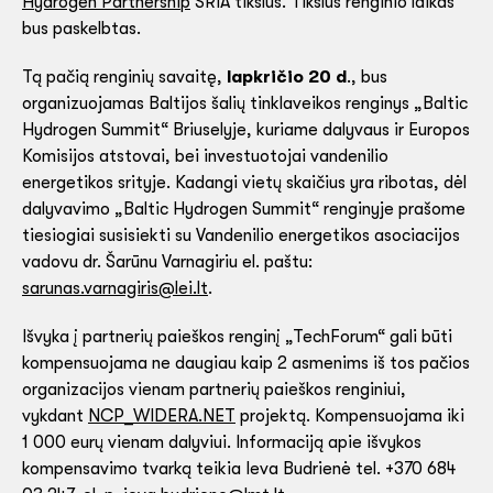
Hydrogen Partnership
SRIA tikslus. Tikslus renginio laikas
bus paskelbtas.
Tą pačią renginių savaitę,
lapkričio 20 d
., bus
organizuojamas Baltijos šalių tinklaveikos renginys „Baltic
Hydrogen Summit“ Briuselyje, kuriame dalyvaus ir Europos
Komisijos atstovai, bei investuotojai vandenilio
energetikos srityje. Kadangi vietų skaičius yra ribotas, dėl
dalyvavimo „Baltic Hydrogen Summit“ renginyje prašome
tiesiogiai susisiekti su Vandenilio energetikos asociacijos
vadovu dr. Šarūnu Varnagiriu el. paštu:
sarunas.varnagiris@lei.lt
.
Išvyka į partnerių paieškos renginį „TechForum“ gali būti
kompensuojama ne daugiau kaip 2 asmenims iš tos pačios
organizacijos vienam partnerių paieškos renginiui,
vykdant
NCP_WIDERA.NET
projektą. Kompensuojama iki
1 000 eurų vienam dalyviui. Informaciją apie išvykos
kompensavimo tvarką teikia Ieva Budrienė tel. +370 684