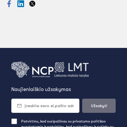
Naujienlaiškio užsakymas
Užsakyti
Patvirtinu, kad susipažinau su privatumo politikos
nuostatomis ir patvirtinu, kad susipažinau ir sutinku su