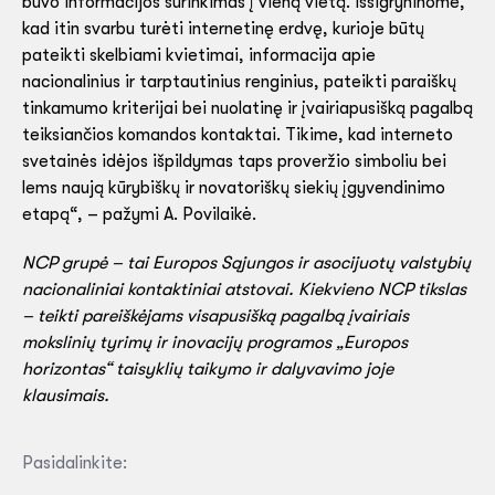
buvo informacijos surinkimas į vieną vietą. Išsigryninome,
kad itin svarbu turėti internetinę erdvę, kurioje būtų
pateikti skelbiami kvietimai, informacija apie
nacionalinius ir tarptautinius renginius, pateikti paraiškų
tinkamumo kriterijai bei nuolatinę ir įvairiapusišką pagalbą
teiksiančios komandos kontaktai. Tikime, kad interneto
svetainės idėjos išpildymas taps proveržio simboliu bei
lems naują kūrybiškų ir novatoriškų siekių įgyvendinimo
etapą“, – pažymi A. Povilaikė.
NCP grupė – tai Europos Sąjungos ir asocijuotų valstybių
nacionaliniai kontaktiniai atstovai. Kiekvieno NCP tikslas
– teikti pareiškėjams visapusišką pagalbą įvairiais
mokslinių tyrimų ir inovacijų programos „Europos
horizontas“ taisyklių taikymo ir dalyvavimo joje
klausimais.
Pasidalinkite: