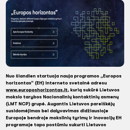
Nuo šiandien startuoja nauja programos „Europos
horizontas“ (EH) interneto svetainė adresu
www.
europoshorizontas.lt
, kurią sukūrė Lietuvos
mokslo tarybos Nacionalinių kontaktinių asmenų
(LMT NCP) grupė. Augantis Lietuvos pareiškėjų
susidomėjimas bei dalyvavimas didžiausioje
Europoje bendroje mokslinių tyrimų ir inovacijų EH
programoje tapo postūmiu sukurti Lietuvos