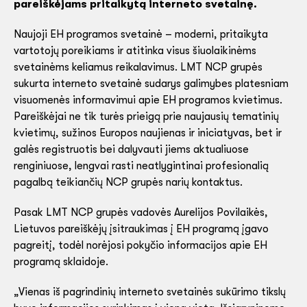
pareiškėjams pritaikytą interneto svetainę.
Naujoji EH programos svetainė – moderni, pritaikyta
vartotojų poreikiams ir atitinka visus šiuolaikinėms
svetainėms keliamus reikalavimus. LMT NCP grupės
sukurta interneto svetainė sudarys galimybes platesniam
visuomenės informavimui apie EH programos kvietimus.
Pareiškėjai ne tik turės prieigą prie naujausių tematinių
kvietimų, sužinos Europos naujienas ir iniciatyvas, bet ir
galės registruotis bei dalyvauti jiems aktualiuose
renginiuose, lengvai rasti neatlygintinai profesionalią
pagalbą teikiančių NCP grupės narių kontaktus.
Pasak LMT NCP grupės vadovės Aurelijos Povilaikės,
Lietuvos pareiškėjų įsitraukimas į EH programą įgavo
pagreitį, todėl norėjosi pokyčio informacijos apie EH
programą sklaidoje.
„Vienas iš pagrindinių interneto svetainės sukūrimo tikslų