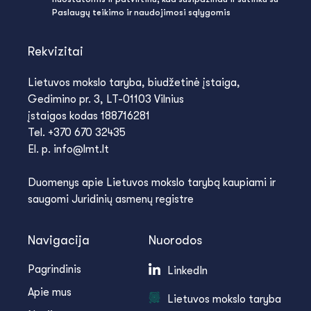
Paslaugų teikimo ir naudojimosi sąlygomis
Rekvizitai
Lietuvos mokslo taryba, biudžetinė įstaiga,
Gedimino pr. 3, LT-01103 Vilnius
įstaigos kodas 188716281
Tel. +370 670 32435
El. p. info@lmt.lt
Duomenys apie Lietuvos mokslo tarybą kaupiami ir
saugomi Juridinių asmenų registre
Navigacija
Nuorodos
Pagrindinis
LinkedIn
Apie mus
Lietuvos mokslo taryba