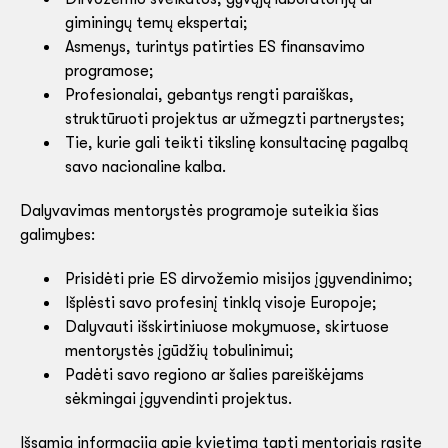
giminingų temų ekspertai;
Asmenys, turintys patirties ES finansavimo
programose;
Profesionalai, gebantys rengti paraiškas,
struktūruoti projektus ar užmegzti partnerystes;
Tie, kurie gali teikti tikslinę konsultacinę pagalbą
savo nacionaline kalba.
Dalyvavimas mentorystės programoje suteikia šias
galimybes:
Prisidėti prie ES dirvožemio misijos įgyvendinimo;
Išplėsti savo profesinį tinklą visoje Europoje;
Dalyvauti išskirtiniuose mokymuose, skirtuose
mentorystės įgūdžių tobulinimui;
Padėti savo regiono ar šalies pareiškėjams
sėkmingai įgyvendinti projektus.
Išsamią informaciją apie kvietimą tapti mentoriais rasite