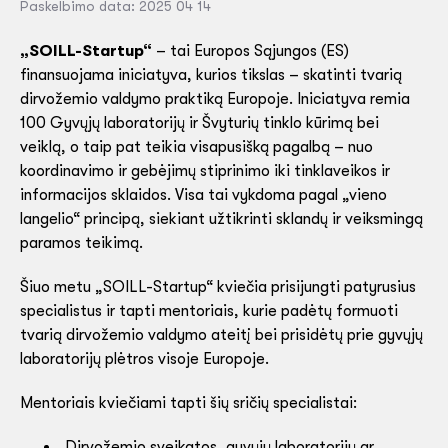
Paskelbimo data: 2025 04 14
„SOILL-Startup“
– tai Europos Sąjungos (ES)
finansuojama iniciatyva, kurios tikslas – skatinti tvarią
dirvožemio valdymo praktiką Europoje. Iniciatyva remia
100 Gyvųjų laboratorijų ir Švyturių tinklo kūrimą bei
veiklą, o taip pat teikia visapusišką pagalbą – nuo
koordinavimo ir gebėjimų stiprinimo iki tinklaveikos ir
informacijos sklaidos. Visa tai vykdoma pagal „vieno
langelio“ principą, siekiant užtikrinti sklandų ir veiksmingą
paramos teikimą.
Šiuo metu „SOILL-Startup“ kviečia prisijungti patyrusius
specialistus ir tapti mentoriais, kurie padėtų formuoti
tvarią dirvožemio valdymo ateitį bei prisidėtų prie gyvųjų
laboratorijų plėtros visoje Europoje.
Mentoriais kviečiami tapti šių sričių specialistai:
Dirvožemio sveikatos, gyvųjų laboratorijų ar