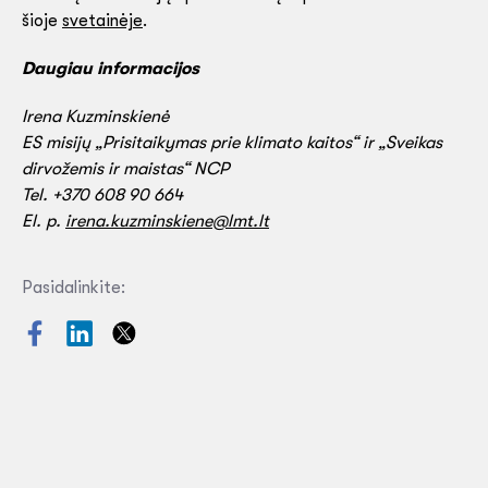
šioje
svetainėje
.
Daugiau informacijos
Irena Kuzminskienė
ES misijų „Prisitaikymas prie klimato kaitos“ ir „Sveikas
dirvožemis ir maistas“ NCP
Tel. +370 608 90 664
El. p.
irena.kuzminskiene@lmt.lt
Pasidalinkite: