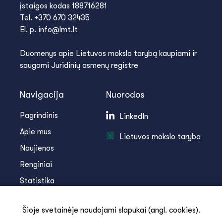
įstaigos kodas 188716281
Tel. +370 670 32435
El. p. info@lmt.lt
Duomenys apie Lietuvos mokslo tarybą kaupiami ir
saugomi Juridinių asmenų registre
Navigacija
Nuorodos
Pagrindinis
LinkedIn
Apie mus
Lietuvos mokslo taryba
Naujienos
Renginiai
Statistika
Infoteka
Šioje svetainėje naudojami slapukai (angl. cookies).
Kontaktai