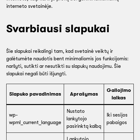
interneto svetainėje.
Svarbiausi slapukai
Šie slapukai reikalingi tam, kad svetainė veiktų ir
galėtumėte naudotis bent minimaliomis jos funkcijomis:
naršyti, sutikti ar nesutikti su slapukų naudojimu. Šie
slapukai negali būti išjungti.
Galiojimo
Slapuko pavadinimas
Aprašymas
laikas
Nustato
wp-
Iki sesijos
lankytojo
wpml_current_language
pabaigos
pasirinktą kalbą
Lankytojo