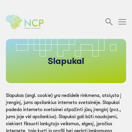
Slapukai
Slapukas (angl. cookie) yra nedidelė rinkmena, atsiųsta į
įrenginį, jums apsilankius interneto svetainėje. Slapukai
padeda interneto svetainei atpažinti jūsų įrenginį (pvz.,
jums joje vėl apsilankius). Slapukai gali būti naudojami,
siekiant fiksuoti lankytojo veiksmus, elgesį, įpročius
internete, taip kurti jo profilį bei gerinti lankomumą