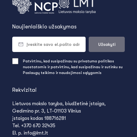
Naujienlaiškio užsakymas
Užsakyti
Patvirtinu, kad susipažinau su privatumo politikos
nuostatomis ir patvirtinu, kad susipažinau ir sutinku su
Paslaugų teikimo ir naudojimosi sąlygomis
Rekvizitai
Lietuvos mokslo taryba, biudžetinė įstaiga,
Gedimino pr. 3, LT-01103 Vilnius
įstaigos kodas 188716281
Tel. +370 670 32435
El. p. info@lmt.lt