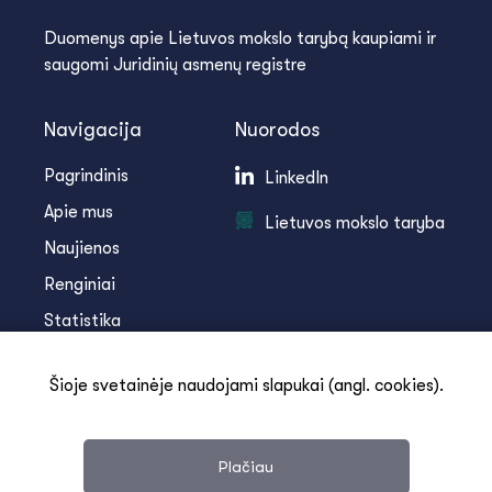
Duomenys apie Lietuvos mokslo tarybą kaupiami ir
saugomi Juridinių asmenų registre
Navigacija
Nuorodos
Pagrindinis
LinkedIn
Apie mus
Lietuvos mokslo taryba
Naujienos
Renginiai
Statistika
Infoteka
Šioje svetainėje naudojami slapukai (angl. cookies).
Kontaktai
Plačiau