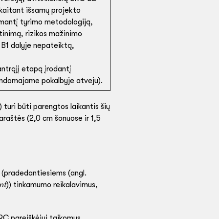
 įskaitant išsamų projekto
mantį tyrimo metodologiją,
rtinimą, rizikos mažinimo
 B1 dalyje nepateiktą,
ntrąjį etapą įrodantį
ndomajame pokalbyje atveju).
turi būti parengtos laikantis šių
raštės (2,0 cm šonuose ir 1,5
o (pradedantiesiems (angl.
nt
)) tinkamumo reikalavimus,
ERC pareiškėjui taikomus