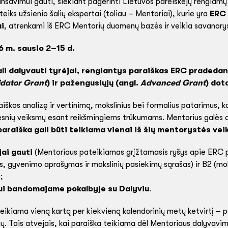
nsavimui gauti, siekiant pagerinti Lietuvos pareiškėjų rengiam
teiks užsienio šalių ekspertai (toliau – Mentoriai), kurie yra
ERC 
i
, atrenkami iš ERC Mentorių duomenų bazės ir veikia savanory
 m. sausio 2–15 d.
li dalyvauti tyrėjai, rengiantys paraiškas ERC pradedan
idator Grant
) ir pažengusiųjų (angl.
Advanced Grant
) dot
škos analizę ir vertinimą, mokslinius bei formalius patarimus, k
esnių veiksmų esant reikšmingiems trūkumams. Mentorius galės d
paraiška gali būti teikiama vienai iš šių mentorystės veik
ai gauti
(Mentoriaus pateikiamas grįžtamasis ryšys apie ERC pa
is, gyvenimo aprašymas ir mokslinių pasiekimų sąrašas) ir B2 (moks
;
i bandomajame pokalbyje su Dalyviu
.
teikiama vieną kartą per kiekvieną kalendorinių metų ketvirtį – 
nų. Tais atvejais, kai paraiška teikiama dėl Mentoriaus dalyva