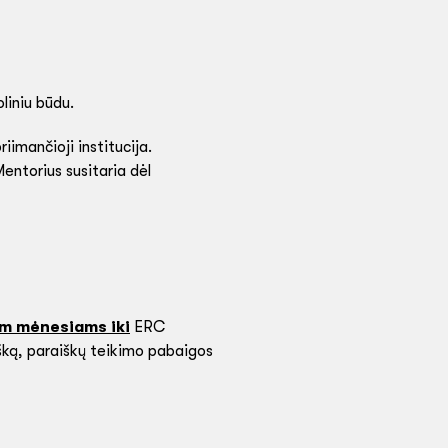
liniu būdu.
imančioji institucija.
Mentorius susitaria dėl
em mėnesiams iki
ERC
šką, paraiškų teikimo pabaigos