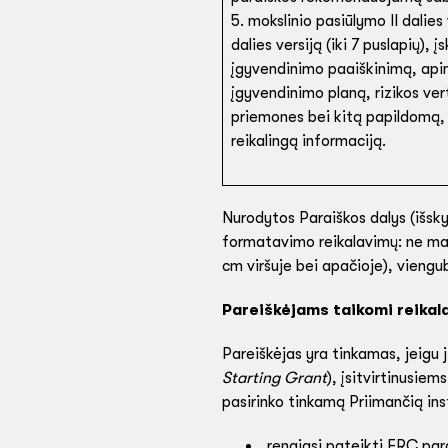
5. mokslinio pasiūlymo II dalies
dalies versiją (iki 7 puslapių), 
įgyvendinimo paaiškinimą, api
įgyvendinimo planą, rizikos ver
priemones bei kitą papildomą, 
reikalingą informaciją.
Nurodytos Paraiškos dalys (išsky
formatavimo reikalavimų: ne maž
cm viršuje bei apačioje), viengub
Pareiškėjams taikomi reikal
Pareiškėjas yra tinkamas, jeigu 
Starting Grant
), įsitvirtinusiem
pasirinko tinkamą Priimančią inst
rengiasi pateikti ERC par