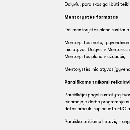
Dalyviu, paraiškos gali būti teik
Mentorystės formatas
Dėl mentorystės plano susitaria 
Mentorystės metu, įgyvendinant M
Iniciatyvos Dalyvis ir Mentorius 
Mentorystės plano ir užduočių.
Mentorystės iniciatyvos įgyvend
Paraiškoms taikomi reikalav
Pareiškėjai pagal nustatytą tva
einamojoje darbo programoje nus
datos arba iki suplanuoto ERC a
Paraiška teikiama lietuvių ir an