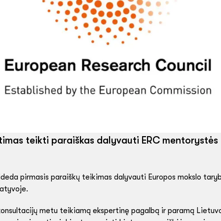
timas teikti paraiškas dalyvauti ERC mentorystės 
sideda pirmasis paraiškų teikimas dalyvauti Europos mokslo tary
iatyvoje.
 konsultacijų metu teikiamą ekspertinę pagalbą ir paramą Lietuvo