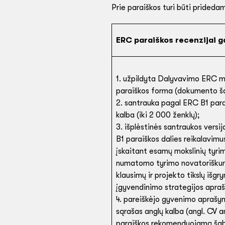
Prie paraiškos turi būti pridedam
ERC paraiškos recenzijai g
1. užpildyta Dalyvavimo ERC m
paraiškos forma (dokumento ša
2. santrauka pagal ERC B1 para
kalba (iki 2 000 ženklų);
3. išplėstinės santraukos versi
B1 paraiškos dalies reikalavimus
įskaitant esamų mokslinių tyri
numatomo tyrimo novatoriškum
klausimų ir projekto tikslų išg
įgyvendinimo strategijos apra
4. pareiškėjo gyvenimo aprašym
sąrašas anglų kalba (angl. CV 
paraiškos rekomenduojamą šablo