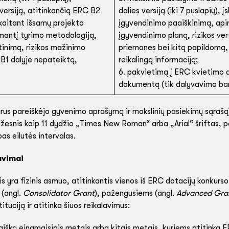
 versiją, atitinkančią ERC B2
dalies versiją (iki 7 puslapių),
įskaitant išsamų projekto
įgyvendinimo paaiškinimą, api
mantį tyrimo metodologiją,
įgyvendinimo planą, rizikos ve
tinimą, rizikos mažinimo
priemones bei kitą papildomą,
B1 dalyje nepateiktą,
reikalingą informaciją;
6. pakvietimą į ERC kvietimo a
dokumentą (tik dalyvavimo ba
rus pareiškėjo gyvenimo aprašymą ir mokslinių pasiekimų sąrašą) 
esnis kaip 11 dydžio „Times New Roman“ arba „Arial“ šriftas, pa
as eilutės intervalas.
avimai
jis yra fizinis asmuo, atitinkantis vienos iš ERC dotacijų konkurs
s (angl.
Consolidator Grant
), pažengusiems (angl.
Advanced Gra
ituciją ir atitinka šiuos reikalavimus:
aišką einamaisiais metais arba kitais metais, kuriems atitinka 