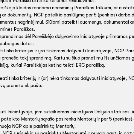
jas ir Paraiška atitinka keliamus reikalavimus.
reiškėjo klaidos randama neesminių Paraiškos trūkumų ar nustato
 ar dokumentų, NCP pateikia pasiūlymą per 5 (penkias) darbo di
mentus nagrinėjimui. Siūlomi pateikti duomenys, dokumentai ar pa
rminės Paraiškos.
 sprendimas dėl Pareiškėjo dalyvavimo Iniciatyvoje priimamas pe
 pabaigos datos:
itinka kriterijus ir yra tinkamas dalyvauti Iniciatyvoje, NCP Pare
štu praneša tokį sprendimą. Kartu su šiuo pranešimu išsiunčiamas
iją, kuriai Pareiškėjas ketina teikti ERC paraišką.
eatitinka kriterijų ir (ar) nėra tinkamas dalyvauti Iniciatyvoje, 
yvą praneša el. paštu.
uti Iniciatyvoje, jam suteikiamas iniciatyvos Dalyvio statusas. i
iš pateikto Mentorių sąrašo pasirenka Mentorių ir per 5 (penkias
muoja NCP apie pasirinktą Mentorių.
NCP susisiekia su pasirinktu Mentoriumi ir privalo gauti jo patv