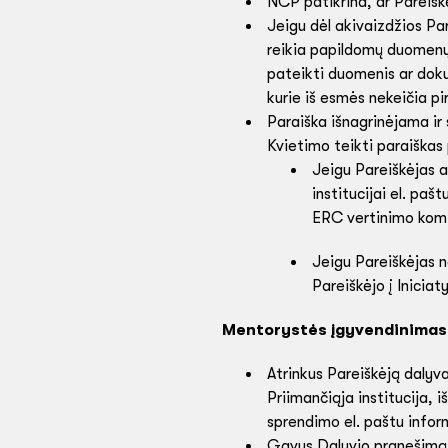
NCP patikrina, ar Pareiškė
Jeigu dėl akivaizdžios Pa
reikia papildomų duomenų
pateikti duomenis ar doku
kurie iš esmės nekeičia pi
Paraiška išnagrinėjama ir
Kvietimo teikti paraiškas
Jeigu Pareiškėjas at
institucijai el. pa
ERC vertinimo komis
Jeigu Pareiškėjas n
Pareiškėjo į Iniciat
Mentorystės įgyvendinimas
Atrinkus Pareiškėją dalyva
Priimančiąja institucija, 
sprendimo el. paštu infor
Gavus Dalyvio pranešimą, 