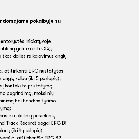
andomajame pokalbyje su
entorystės iniciatyvoje
bloną galite rasti
ČIA
);
iškos dalies reikalavimus anglų
ja, atitinkanti ERC nustatytos
 anglų kalba (iki 5 puslapių),
imų konteksto pristatymą,
o pagrindimą, mokslinių
ryninimą bei bendros tyrimo
šymą;
as ir mokslinių pasiekimų
and Track Record) pagal ERC B1
ną (iki 4 puslapių);
s versiją, atitinkančią ERC B2