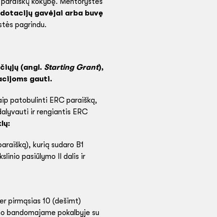
ų paraiškų kokybę. Mentorystės
dotacijų gavėjai arba buvę
stės pagrindu.
čiųjų (angl.
Starting Grant
),
acijoms gauti.
aip patobulinti ERC paraišką,
alyvauti ir rengiantis ERC
lų:
raišką), kurią sudaro B1
linio pasiūlymo II dalis ir
per pirmąsias 10 (dešimt)
vimo bandomajame pokalbyje su