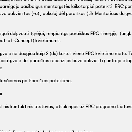
įsipareigoja pasibaigus mentorystės laikotarpiui pateikti ERC par
uvo pakviestas (-a) į pokalbį dėl paraiškos (tik Mentoriaus daly
ali dalyvauti tyrėjai, rengiantys paraiškas ERC sinergijų (angl
Proof-of-Concept) kvietimams.
atyvoje ne daugiau kaip 2 (du) kartus vieno ERC kvietimo metu. To
iatyvoje dėl paraiškos recenzijos buvo pakviesti į antrojo etapo
e.
i keičiamas po Paraiškos pateikimo.
a
linis kontaktinis atstovas, atsakingas už ERC programą Lietuvo