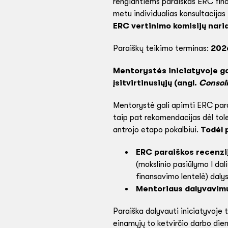
rengiantiems paraiškas ERC fina
metu individualias konsultacijas 
ERC vertinimo komisijų naria
Paraiškų teikimo terminas:
2026
Mentorystės iniciatyvoje ga
įsitvirtinusiųjų (angl.
Consol
Mentorystė gali apimti ERC parai
taip pat rekomendacijas dėl tol
antrojo etapo pokalbiui.
Todėl 
ERC paraiškos recenzij
(mokslinio pasiūlymo I dal
finansavimo lentelė) dalys
Mentoriaus dalyvavimu
Paraiška dalyvauti iniciatyvoje 
einamųjų to ketvirčio darbo die