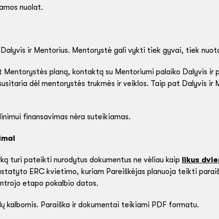
iamos nuolat.
Dalyvis ir Mentorius. Mentorystė gali vykti tiek gyvai, tiek nuoto
entorystės planą, kontaktą su Mentoriumi palaiko Dalyvis ir pri
susitaria dėl mentorystės trukmės ir veiklos. Taip pat Dalyvis ir 
inimui finansavimas nėra suteikiamas.
imai
rką turi pateikti nurodytus dokumentus ne vėliau kaip
likus dvi
tatyto ERC kvietimo, kuriam Pareiškėjas planuoja teikti parai
ntrojo etapo pokalbio datos.
glų kalbomis. Paraiška ir dokumentai teikiami PDF formatu.