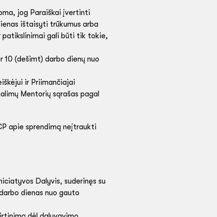
ma, jog Paraiškai įvertinti
enas ištaisyti trūkumus arba
tikslinimai gali būti tik tokie,
r 10 (dešimt) darbo dienų nuo
iškėjui ir Priimančiajai
 galimų Mentorių sąrašas pagal
NCP apie sprendimą neįtraukti
niciatyvos Dalyvis, suderinęs su
) darbo dienas nuo gauto
irtinimą dėl dalyvavimo