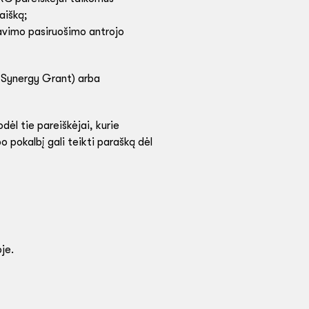
aišką;
vavimo pasiruošimo antrojo
. Synergy Grant) arba
dėl tie pareiškėjai, kurie
 pokalbį gali teikti parašką dėl
je.