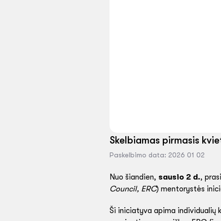
Skelbiamas pirmasis kvie
Paskelbimo data: 2026 01 02
Nuo šiandien,
sausio 2 d.
, pra
Council, ERC
) mentorystės inic
Ši iniciatyva apima individualių