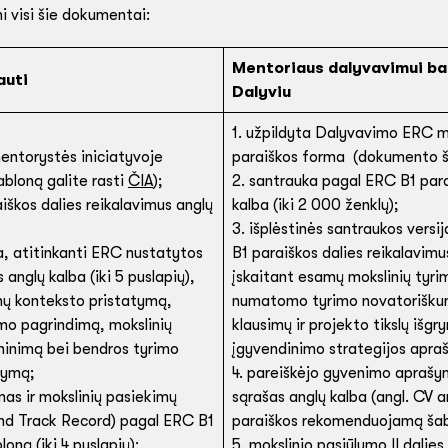
i visi šie dokumentai:
Mentoriaus dalyvavimui b
auti
Dalyviu
1. užpildyta Dalyvavimo ERC m
entorystės iniciatyvoje
paraiškos forma (dokumento ša
bloną galite rasti
ČIA
);
2. santrauka pagal ERC B1 para
iškos dalies reikalavimus anglų
kalba (iki 2 000 ženklų);
3. išplėstinės santraukos versi
ja, atitinkanti ERC nustatytos
B1 paraiškos dalies reikalavimus
 anglų kalba (iki 5 puslapių),
įskaitant esamų mokslinių tyr
mų konteksto pristatymą,
numatomo tyrimo novatoriškum
o pagrindimą, mokslinių
klausimų ir projekto tikslų išg
ryninimą bei bendros tyrimo
įgyvendinimo strategijos apra
šymą;
4. pareiškėjo gyvenimo aprašym
as ir mokslinių pasiekimų
sąrašas anglų kalba (angl. CV 
and Track Record) pagal ERC B1
paraiškos rekomenduojamą šablo
ną (iki 4 puslapių);
5. mokslinio pasiūlymo II dalie