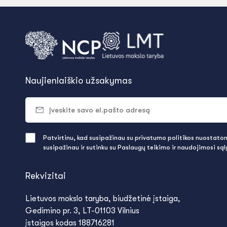
Naujienlaiškio užsakymas
Patvirtinu, kad susipažinau su privatumo politikos nuostatomi
susipažinau ir sutinku su Paslaugų teikimo ir naudojimosi są
Rekvizitai
Lietuvos mokslo taryba, biudžetinė įstaiga,
Gedimino pr. 3, LT-01103 Vilnius
įstaigos kodas 188716281