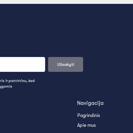
Užsakyti
s ir patvirtinu, kad
lygomis
Navigacija
Pagrindinis
Apie mus