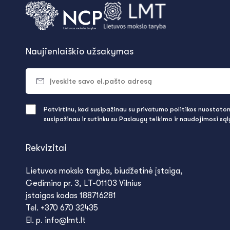
Naujienlaiškio užsakymas
Patvirtinu, kad susipažinau su privatumo politikos nuostatomi
susipažinau ir sutinku su Paslaugų teikimo ir naudojimosi są
Rekvizitai
Lietuvos mokslo taryba, biudžetinė įstaiga,
Gedimino pr. 3, LT-01103 Vilnius
įstaigos kodas 188716281
Tel. +370 670 32435
El. p. info@lmt.lt