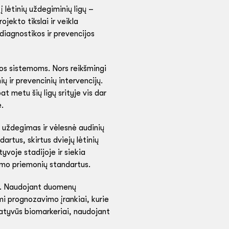
 lėtinių uždegiminių ligų –
jekto tikslai ir veikla
diagnostikos ir prevencijos
ros sistemoms. Nors reikšmingi
ų ir prevencinių intervencijų.
 metu šių ligų srityje vis dar
e.
 uždegimas ir vėlesnė audinių
artus, skirtus dviejų lėtinių
yvoje stadijoje ir siekia
nimo priemonių standartus.
ba. Naudojant duomenų
mi prognozavimo įrankiai, kurie
vatyvūs biomarkeriai, naudojant