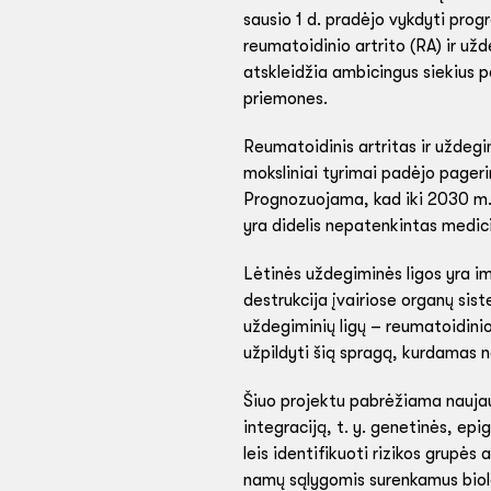
sausio 1 d. pradėjo vykdyti prog
reumatoidinio artrito (RA) ir užd
atskleidžia ambicingus siekius p
priemones.
Reumatoidinis artritas ir uždegi
moksliniai tyrimai padėjo pagerin
Prognozuojama, kad iki 2030 m. š
yra didelis nepatenkintas medicin
Lėtinės uždegiminės ligos yra i
destrukcija įvairiose organų sis
uždegiminių ligų – reumatoidinio 
užpildyti šią spragą, kurdamas n
Šiuo projektu pabrėžiama nauja
integraciją, t. y. genetinės, ep
leis identifikuoti rizikos grupė
namų sąlygomis surenkamus biol