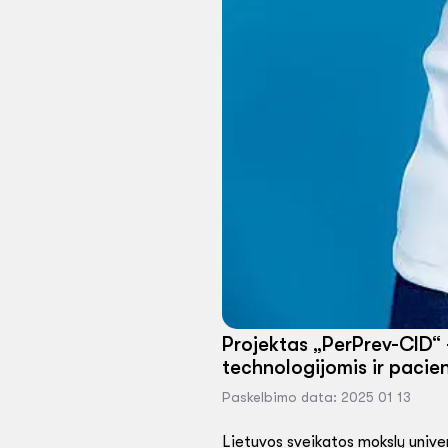
Projektas „PerPrev-CID“ 
technologijomis ir pacien
Paskelbimo data: 2025 01 13
Lietuvos sveikatos mokslų univer