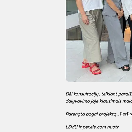
Dėl konsultacijų, teikiant parai
dalyvavimo joje klausimais malo
Parengta pagal projektą
„
PerPr
LSMU ir pexels.com nuotr
.