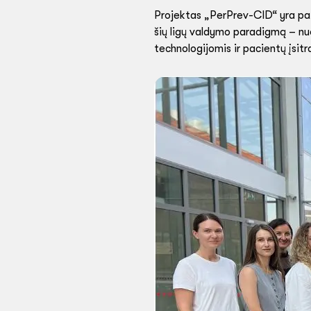
Projektas „PerPrev-CID“ yra paža
šių ligų valdymo paradigmą – nuo
technologijomis ir pacientų įsit