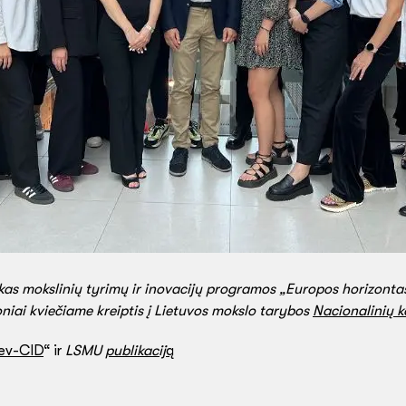
škas mokslinių tyrimų ir inovacijų programos „Europos horizontas
niai kviečiame kreiptis į Lietuvos mokslo tarybos
Nacionalinių 
ev-CID
“ ir
LSMU
publikacij
ą