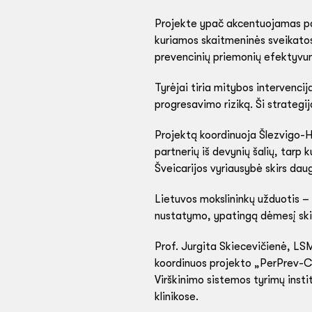
Projekte ypač akcentuojamas pac
kuriamos skaitmeninės sveikatos t
prevencinių priemonių efektyvu
Tyrėjai tiria mitybos intervencij
progresavimo riziką. Ši strategij
Projektą koordinuoja Šlezvigo-Ho
partnerių iš devynių šalių, tarp 
Šveicarijos vyriausybė skirs dau
Lietuvos mokslininkų užduotis – v
nustatymo, ypatingą dėmesį ski
Prof. Jurgita Skiecevičienė, LSM
koordinuos projekto „PerPrev-CI
Virškinimo sistemos tyrimų insti
klinikose.