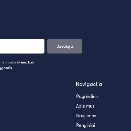
Užsakyti
s ir patvirtinu, kad
lygomis
Navigacija
Pagrindinis
Apie mus
Naujienos
Renginiai