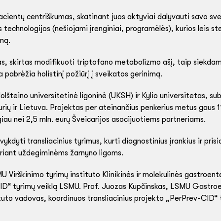
ientų centriškumas, skatinant juos aktyviai dalyvauti savo sv
echnologijos (nešiojami įrenginiai, programėlės), kurios leis ste
mą.
as, skirtas modifikuoti triptofano metabolizmo ašį, taip siekdami
a pabrėžia holistinį požiūrį į sveikatos gerinimą.
lšteino universitetinė ligoninė (UKSH) ir Kylio universitetas, su
kurių ir Lietuva. Projektas per ateinančius penkerius metus gaus 1
giau nei 2,5 mln. eurų Šveicarijos asocijuotiems partneriams.
ykdyti transliacinius tyrimus, kurti diagnostinius įrankius ir prisi
riant uždegiminėms žarnyno ligoms.
U Virškinimo tyrimų instituto Klinikinės ir molekulinės gastroent
D“ tyrimų veiklą LSMU. Prof. Juozas Kupčinskas, LSMU Gastroent
tuto vadovas, koordinuos transliacinius projekto „PerPrev-CID“ t