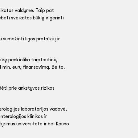
eikatos valdyme. Taip pat
bėti sveikatos būklę ir gerinti
 sumažinti ligos protrūkių ir
būrę penkiolika tarptautinių
1 mln. eurų finansavimą. Be to,
dėti prie ankstyvos rizikos
erologijos laboratorijos vadovė,
erologijos klinikos ir
yrimus universitete ir bei Kauno