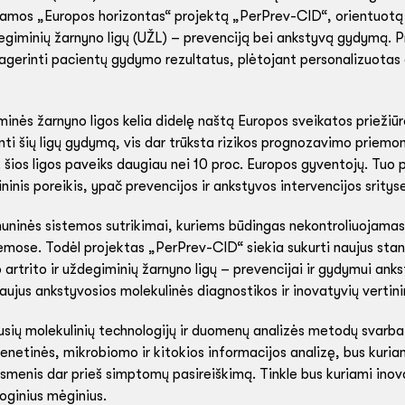
ramos „Europos horizontas“ projektą „PerPrev-CID“, orientuotą į
egiminių žarnyno ligų (UŽL) – prevenciją bei ankstyvą gydymą. Pro
agerinti pacientų gydymo rezultatus, plėtojant personalizuotas 
minės žarnyno ligos kelia didelę naštą Europos sveikatos priežiū
ti šių ligų gydymą, vis dar trūksta rizikos prognozavimo priemoni
ios ligos paveiks daugiau nei 10 proc. Europos gyventojų. Tuo pat
inis poreikis, ypač prevencijos ir ankstyvos intervencijos sritys
muninės sistemos sutrikimai, kuriems būdingas nekontroliuojamas
temose. Todėl projektas „PerPrev-CID“ siekia sukurti naujus stand
artrito ir uždegiminių žarnyno ligų – prevencijai ir gydymui ankst
aujus ankstyvosios molekulinės diagnostikos ir inovatyvių verti
usių molekulinių technologijų ir duomenų analizės metodų svar
igenetinės, mikrobiomo ir kitokios informacijos analizę, bus kuria
s asmenis dar prieš simptomų pasireiškimą. Tinkle bus kuriami ino
oginius mėginius.