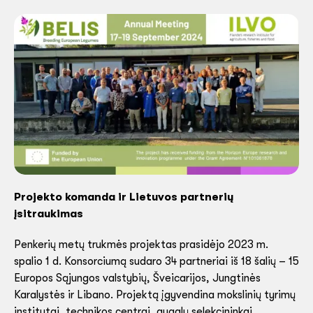
Projekto komanda ir Lietuvos partnerių
įsitraukimas
Penkerių metų trukmės projektas prasidėjo 2023 m.
spalio 1 d. Konsorciumą sudaro 34 partneriai iš 18 šalių – 15
Europos Sąjungos valstybių, Šveicarijos, Jungtinės
Karalystės ir Libano. Projektą įgyvendina mokslinių tyrimų
institutai, technikos centrai, augalų selekcininkai,