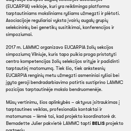
(EUCARPIA) veikloje, kuri yra reikšminga platforma
tarptautiniams moksliniams ryšiams užmegzti ir plėtoti.
Asociacijoje reguliariai vyksta įvairių augalų grupių
selekcininkų bei genetikų susitikimai, konferencijos ir
simpoziumai.
2017 m. LAMMC organizavo EUCARPIA žolių sekcijos
simpoziumą Vilniuje, kuris tapo puikia proga pristatyti
centro kompetencijas žolių selekcijos srityje ir padidinti
tarptautinį matomumą. Tiek šio, tiek ankstesnių
EUCARPIA renginių metu užmegzti asmeniniai ryšiai bei
įgyta geroji bendradarbiavimo patirtis sustiprino LAMMC
pozicijas tarptautinėje mokslo bendruomenėje.
Mūsų vertinimu, šios aplinkybės – aktyvus įsitraukimas į
tarptautines veiklas, profesionalūs kontaktai ir
matomumas – lėmė tai, kad projekto koordinatorė dr.
Bernadette Julier pakvietė LAMMC tapti
BELIS
projekto
partneriu.