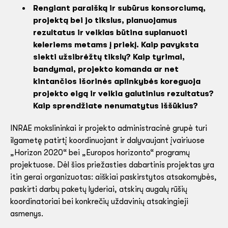
Rengiant paraišką ir subūrus konsorciumą,
projektą bei jo tikslus, planuojamus
rezultatus ir veiklas būtina suplanuoti
keleriems metams į priekį. Kaip pavyksta
siekti užsibrėžtų tikslų? Kaip tyrimai,
bandymai, projekto komanda ar net
kintančios išorinės aplinkybės koreguoja
projekto eigą ir veikia galutinius rezultatus?
Kaip sprendžiate nenumatytus iššūkius?
INRAE mokslininkai ir projekto administracinė grupė turi
ilgametę patirtį koordinuojant ir dalyvaujant įvairiuose
„Horizon 2020“ bei „Europos horizonto“ programų
projektuose. Dėl šios priežasties dabartinis projektas yra
itin gerai organizuotas: aiškiai paskirstytos atsakomybės,
paskirti darbų paketų lyderiai, atskirų augalų rūšių
koordinatoriai bei konkrečių uždavinių atsakingieji
asmenys.