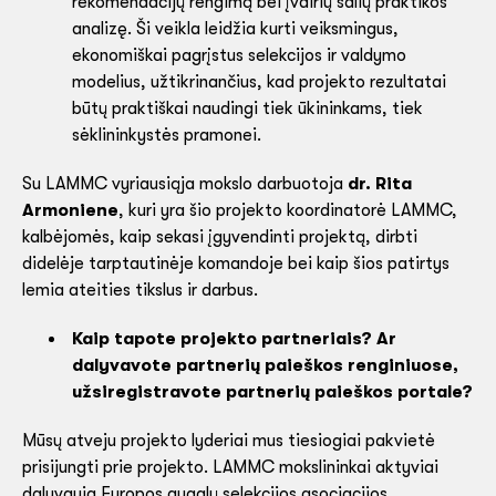
rekomendacijų rengimą bei įvairių šalių praktikos
analizę. Ši veikla leidžia kurti veiksmingus,
ekonomiškai pagrįstus selekcijos ir valdymo
modelius, užtikrinančius, kad projekto rezultatai
būtų praktiškai naudingi tiek ūkininkams, tiek
sėklininkystės pramonei.
Su LAMMC vyriausiąja mokslo darbuotoja
dr. Rita
Armoniene
, kuri yra šio projekto koordinatorė LAMMC,
kalbėjomės, kaip sekasi įgyvendinti projektą, dirbti
didelėje tarptautinėje komandoje bei kaip šios patirtys
lemia ateities tikslus ir darbus.
Kaip tapote projekto partneriais? Ar
dalyvavote partnerių paieškos renginiuose,
užsiregistravote partnerių paieškos portale?
Mūsų atveju projekto lyderiai mus tiesiogiai pakvietė
prisijungti prie projekto. LAMMC mokslininkai aktyviai
dalyvauja Europos augalų selekcijos asociacijos