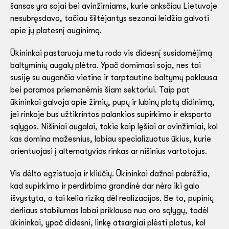
šansas yra sojai bei avinžirniams, kurie anksčiau Lietuvoje
nesubręsdavo, tačiau šiltėjantys sezonai leidžia galvoti
apie jų platesnį auginimą.
Ūkininkai pastaruoju metu rodo vis didesnį susidomėjimą
baltyminių augalų plėtra. Ypač domimasi soja, nes tai
susiję su augančia vietine ir tarptautine baltymų paklausa
bei paramos priemonėmis šiam sektoriui. Taip pat
ūkininkai galvoja apie žirnių, pupų ir lubinų plotų didinimą,
jei rinkoje bus užtikrintos palankios supirkimo ir eksporto
sąlygos. Nišiniai augalai, tokie kaip lęšiai ar avinžirniai, kol
kas domina mažesnius, labiau specializuotus ūkius, kurie
orientuojasi į alternatyvias rinkas ar nišinius vartotojus.
Vis dėlto egzistuoja ir kliūčių. Ūkininkai dažnai pabrėžia,
kad supirkimo ir perdirbimo grandinė dar nėra iki galo
išvystyta, o tai kelia riziką dėl realizacijos. Be to, pupinių
derliaus stabilumas labai priklauso nuo oro sąlygų, todėl
ūkininkai, ypač didesni, linkę atsargiai plėsti plotus, kol