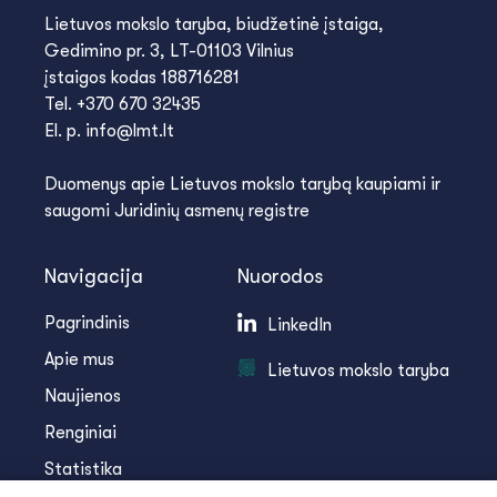
Lietuvos mokslo taryba, biudžetinė įstaiga,
Gedimino pr. 3, LT-01103 Vilnius
įstaigos kodas 188716281
Tel. +370 670 32435
El. p. info@lmt.lt
Duomenys apie Lietuvos mokslo tarybą kaupiami ir
saugomi Juridinių asmenų registre
Navigacija
Nuorodos
Pagrindinis
LinkedIn
Apie mus
Lietuvos mokslo taryba
Naujienos
Renginiai
Statistika