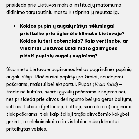
prisideda prie Lietuvos mokslo institucijų matomumo
didinimo tarptautiniu mastu ir stiprina jų reputaciją.
Kokios pupinių augalų rūšys sėkmingai
prisitaiko prie šylančio klimato Lietuvoje?
Kokios jų turi potencialo? Kaip vertinate, ar
vietiniai Lietuvos ūkiai mato galimybes
plėsti pupinių augalų auginimą?
Šiuo metu Lietuvoje auginamos kelios pagrindinės pupinių
augalų rūšys. Plačiausiai paplitę yra žirniai, naudojami
pašarams, maistui bei eksportui. Pupos (
Vicia faba
) –
tradicinė kultūra, svarbi gyvulių pašarams ir sėjomainai,
nes prisideda prie dirvos derlingumo bei yra geras baltymų
šaltinis. Lubinai (geltonieji, baltieji, siauralapiai) auginami
tiek pašarams, tiek kaip žalioji trąša dirvožemio kokybei
gerinti, o selekcininkai kuria vis labiau mūsų klimatui
pritaikytas veisles.