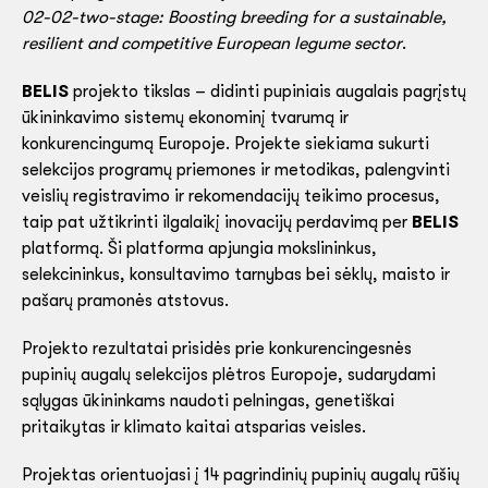
02-02-two-stage: Boosting breeding for a sustainable,
resilient and competitive European legume sector
.
BELIS
projekto tikslas – didinti pupiniais augalais pagrįstų
ūkininkavimo sistemų ekonominį tvarumą ir
konkurencingumą Europoje. Projekte siekiama sukurti
selekcijos programų priemones ir metodikas, palengvinti
veislių registravimo ir rekomendacijų teikimo procesus,
taip pat užtikrinti ilgalaikį inovacijų perdavimą per
BELIS
platformą. Ši platforma apjungia mokslininkus,
selekcininkus, konsultavimo tarnybas bei sėklų, maisto ir
pašarų pramonės atstovus.
Projekto rezultatai prisidės prie konkurencingesnės
pupinių augalų selekcijos plėtros Europoje, sudarydami
sąlygas ūkininkams naudoti pelningas, genetiškai
pritaikytas ir klimato kaitai atsparias veisles.
Projektas orientuojasi į 14 pagrindinių pupinių augalų rūšių