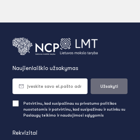
Naujienlaiškio užsakymas
Užsakyti
Patvirtinu, kad susipažinau su privatumo politikos
nuostatomis ir patvirtinu, kad susipažinau ir sutinku su
Paslaugų teikimo ir naudojimosi sąlygomis
Rekvizitai