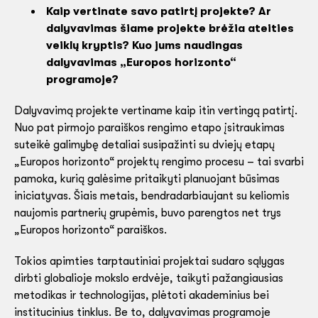
Kaip vertinate savo patirtį projekte? Ar
dalyvavimas šiame projekte brėžia ateities
veiklų kryptis? Kuo jums naudingas
dalyvavimas „Europos horizonto“
programoje?
Dalyvavimą projekte vertiname kaip itin vertingą patirtį.
Nuo pat pirmojo paraiškos rengimo etapo įsitraukimas
suteikė galimybę detaliai susipažinti su dviejų etapų
„Europos horizonto“ projektų rengimo procesu – tai svarbi
pamoka, kurią galėsime pritaikyti planuojant būsimas
iniciatyvas. Šiais metais, bendradarbiaujant su keliomis
naujomis partnerių grupėmis, buvo parengtos net trys
„Europos horizonto“ paraiškos.
Tokios apimties tarptautiniai projektai sudaro sąlygas
dirbti globalioje mokslo erdvėje, taikyti pažangiausias
metodikas ir technologijas, plėtoti akademinius bei
institucinius tinklus. Be to, dalyvavimas programoje