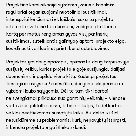
Projektinė komunikacija vykdoma įvairiais kanalais:
reguliariai organizuojami nuotoliniai susitikimai,
intensyviai keičiamasi el. laiškais, sukurta projekto
interneto svetainė bei duomenų valdymo platforma.
Kartą per metus rengiamas gyvas visų partnerių
susitikimas, suteikiantis galimybę aptarti projekto eigą,
koordinuoti veiklas ir stiprinti bendradarbiavimą.
Projektas yra daugiapakopis, apimantis daug tarpusavyje
susijusių veiklų, kurios projekto eigoje susijungia, dalijasi
duomenimis ir papildo viena kitą. Kadangi projektas
tiesiogiai susijęs su žemės ūkiu, dauguma eksperimentų
vykdomi lauko sąlygomis. Dėl to tam tikri darbai
neišvengiamai priklauso nuo gamtinių veiksnių – vienose
vietovėse gali kilti sausra, kitose – liūtys, todėl kartais
veiklos neatliekamos numatytu laiku. Vis dėlto iki šiol
nesusidūrėme su problemomis, kurių nepavyktų išspręsti,
ir bendra projekto eiga išlieka sklandi.