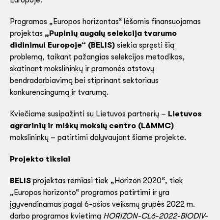
Programos „Europos horizontas“ lėšomis finansuojamas
projektas
„Pupinių augalų selekcija tvarumo
didinimui Europoje“ (BELIS)
siekia spręsti šią
problemą, taikant pažangias selekcijos metodikas,
skatinant mokslininkų ir pramonės atstovų
bendradarbiavimą bei stiprinant sektoriaus
konkurencingumą ir tvarumą.
Kviečiame susipažinti su Lietuvos partnerių –
Lietuvos
agrarinių ir miškų mokslų centro (LAMMC)
mokslininkų – patirtimi dalyvaujant šiame projekte.
Projekto tikslai
BELIS
projektas remiasi tiek „Horizon 2020“, tiek
„Europos horizonto“ programos patirtimi ir yra
įgyvendinamas pagal 6-osios veiksmų grupės 2022 m.
darbo programos kvietimą
HORIZON-CL6-2022-BIODIV-