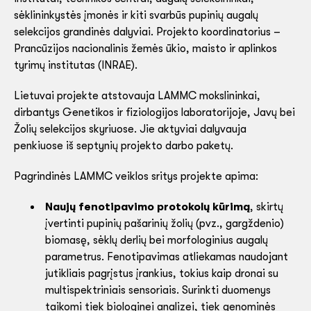
sėklininkystės įmonės ir kiti svarbūs pupinių augalų
selekcijos grandinės dalyviai. Projekto koordinatorius –
Prancūzijos nacionalinis žemės ūkio, maisto ir aplinkos
tyrimų institutas (INRAE).
Lietuvai projekte atstovauja LAMMC mokslininkai,
dirbantys Genetikos ir fiziologijos laboratorijoje, Javų bei
Žolių selekcijos skyriuose. Jie aktyviai dalyvauja
penkiuose iš septynių projekto darbo paketų.
Pagrindinės LAMMC veiklos sritys projekte apima:
Naujų fenotipavimo protokolų kūrimą
, skirtų
įvertinti pupinių pašarinių žolių (pvz., gargždenio)
biomasę, sėklų derlių bei morfologinius augalų
parametrus. Fenotipavimas atliekamas naudojant
jutikliais pagrįstus įrankius, tokius kaip dronai su
multispektriniais sensoriais. Surinkti duomenys
taikomi tiek biologinei analizei, tiek genominės