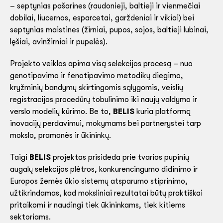
– septynias pašarines (raudonieji, baltieji ir vienmečiai
dobilai, liucernos, esparcetai, garždeniai ir vikiai) bei
septynias maistines (žirniai, pupos, sojos, baltieji lubinai,
lęšiai, avinžirniai ir pupelės).
Projekto veiklos apima visą selekcijos procesą – nuo
genotipavimo ir fenotipavimo metodikų diegimo,
kryžminių bandymų skirtingomis sąlygomis, veislių
registracijos procedūrų tobulinimo iki naujų valdymo ir
verslo modelių kūrimo. Be to,
BELIS
kuria platformą
inovacijų perdavimui, mokymams bei partnerystei tarp
mokslo, pramonės ir ūkininkų.
Taigi
BELIS
projektas prisideda prie tvarios pupinių
augalų selekcijos plėtros, konkurencingumo didinimo ir
Europos žemės ūkio sistemų atsparumo stiprinimo,
užtikrindamas, kad moksliniai rezultatai būtų praktiškai
pritaikomi ir naudingi tiek ūkininkams, tiek kitiems
sektoriams.