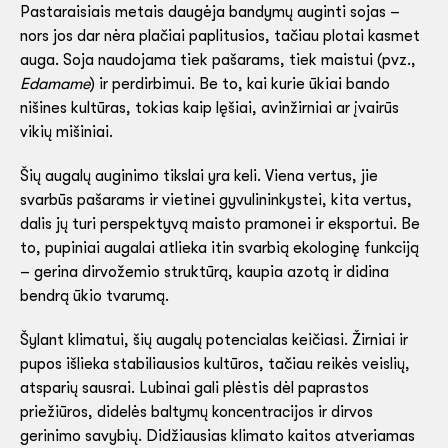
Pastaraisiais metais daugėja bandymų auginti sojas –
nors jos dar nėra plačiai paplitusios, tačiau plotai kasmet
auga. Soja naudojama tiek pašarams, tiek maistui (pvz.,
Edamame
) ir perdirbimui. Be to, kai kurie ūkiai bando
nišines kultūras, tokias kaip lęšiai, avinžirniai ar įvairūs
vikių mišiniai.
Šių augalų auginimo tikslai yra keli. Viena vertus, jie
svarbūs pašarams ir vietinei gyvulininkystei, kita vertus,
dalis jų turi perspektyvą maisto pramonei ir eksportui. Be
to, pupiniai augalai atlieka itin svarbią ekologinę funkciją
– gerina dirvožemio struktūrą, kaupia azotą ir didina
bendrą ūkio tvarumą.
Šylant klimatui, šių augalų potencialas keičiasi. Žirniai ir
pupos išlieka stabiliausios kultūros, tačiau reikės veislių,
atsparių sausrai. Lubinai gali plėstis dėl paprastos
priežiūros, didelės baltymų koncentracijos ir dirvos
gerinimo savybių. Didžiausias klimato kaitos atveriamas