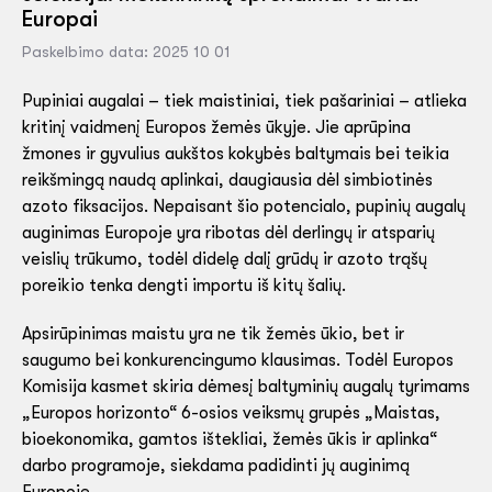
Europai
Paskelbimo data: 2025 10 01
Pupiniai augalai – tiek maistiniai, tiek pašariniai – atlieka
kritinį vaidmenį Europos žemės ūkyje. Jie aprūpina
žmones ir gyvulius aukštos kokybės baltymais bei teikia
reikšmingą naudą aplinkai, daugiausia dėl simbiotinės
azoto fiksacijos. Nepaisant šio potencialo, pupinių augalų
auginimas Europoje yra ribotas dėl derlingų ir atsparių
veislių trūkumo, todėl didelę dalį grūdų ir azoto trąšų
poreikio tenka dengti importu iš kitų šalių.
Apsirūpinimas maistu yra ne tik žemės ūkio, bet ir
saugumo bei konkurencingumo klausimas. Todėl Europos
Komisija kasmet skiria dėmesį baltyminių augalų tyrimams
„Europos horizonto“ 6-osios veiksmų grupės „Maistas,
bioekonomika, gamtos ištekliai, žemės ūkis ir aplinka“
darbo programoje, siekdama padidinti jų auginimą
Europoje.