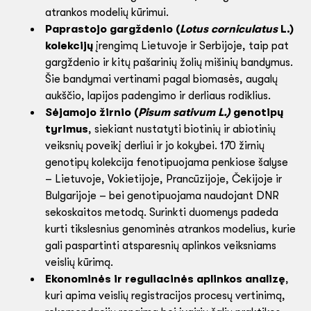
atrankos modelių kūrimui.
Paprastojo gargždenio (
Lotus corniculatus
L.)
kolekcijų
įrengimą Lietuvoje ir Serbijoje, taip pat
gargždenio ir kitų pašarinių žolių mišinių bandymus.
Šie bandymai vertinami pagal biomasės, augalų
aukščio, lapijos padengimo ir derliaus rodiklius.
Sėjamojo žirnio (
Pisum sativum L.)
genotipų
tyrimus
, siekiant nustatyti biotinių ir abiotinių
veiksnių poveikį derliui ir jo kokybei. 170 žirnių
genotipų kolekcija fenotipuojama penkiose šalyse
– Lietuvoje, Vokietijoje, Prancūzijoje, Čekijoje ir
Bulgarijoje – bei genotipuojama naudojant DNR
sekoskaitos metodą. Surinkti duomenys padeda
kurti tikslesnius genominės atrankos modelius, kurie
gali paspartinti atsparesnių aplinkos veiksniams
veislių kūrimą.
Ekonominės ir reguliacinės aplinkos analizę
,
kuri apima veislių registracijos procesų vertinimą,