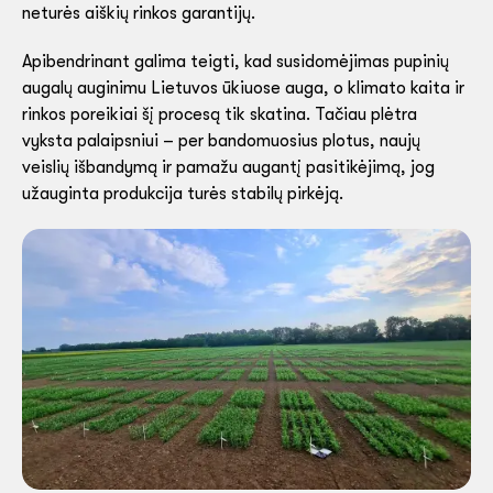
neturės aiškių rinkos garantijų.
Apibendrinant galima teigti, kad susidomėjimas pupinių
augalų auginimu Lietuvos ūkiuose auga, o klimato kaita ir
rinkos poreikiai šį procesą tik skatina. Tačiau plėtra
vyksta palaipsniui – per bandomuosius plotus, naujų
veislių išbandymą ir pamažu augantį pasitikėjimą, jog
užauginta produkcija turės stabilų pirkėją.