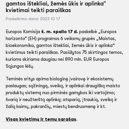
gamtos ištekliai, žemės ūkis ir aplinka“
kvietimai teikti paraiškas
Paskelbimo data: 2023 10 17
Europos Komisija
š. m. spalio 17 d.
paskelbė „Europos
horizonto“ (EH) programos 6 veiksmų grupės „Maistas,
bioekonomika, gamtos ištekliai, žemės ūkis ir aplinka“
kvietimus teikti paraiškas. Pasiūlytos 75 skirtingos temos,
kurioms skiriama daugiau nei 890 mln. EUR Europos
Sąjungos lėšų.
Teminės sritys apima biologinę įvairovę ir ekosistemų
paslaugas; sąžiningą, sveiką, ir aplinkai draugišką maisto
produktų sistemą nuo pirminės gamybos iki vartojimo;
švarią ir neužterštą aplinką; atsparią, įtraukią, sveiką ir
žalią kaimų, pakrančių, miestų bendruomenę ir kt.
Visas kvietimų ir temų sąrašas
.