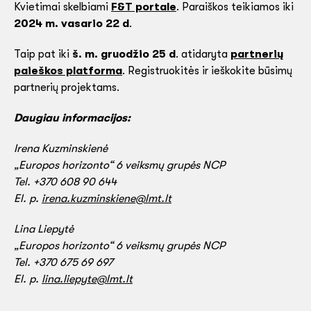
Kvietimai skelbiami
F&T portale
. Paraiškos teikiamos iki
2024 m. vasario 22 d
.
Taip pat iki
š. m.
gruodžio 25 d
. atidaryta
partnerių
paieškos platforma
. Registruokitės ir ieškokite būsimų
partnerių projektams.
Daugiau informacijos:
Irena Kuzminskienė
„Europos horizonto“ 6 veiksmų grupės NCP
Tel. +370 608 90 644
El. p.
irena.kuzminskiene@lmt.lt
Lina Liepytė
„Europos horizonto“ 6 veiksmų grupės NCP
Tel. +370 675 69 697
El. p.
lina.liepyte@lmt.lt