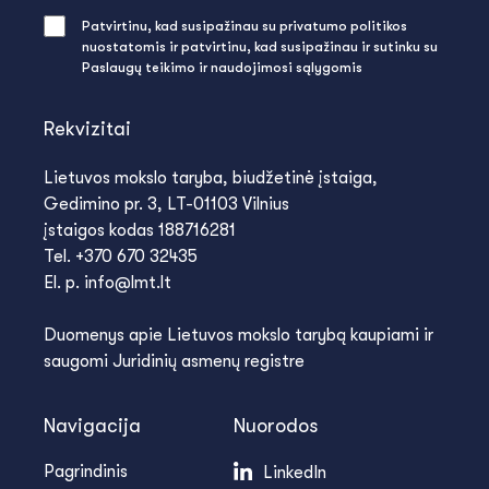
Patvirtinu, kad susipažinau su privatumo politikos
nuostatomis ir patvirtinu, kad susipažinau ir sutinku su
Paslaugų teikimo ir naudojimosi sąlygomis
Rekvizitai
Lietuvos mokslo taryba, biudžetinė įstaiga,
Gedimino pr. 3, LT-01103 Vilnius
įstaigos kodas 188716281
Tel. +370 670 32435
El. p. info@lmt.lt
Duomenys apie Lietuvos mokslo tarybą kaupiami ir
saugomi Juridinių asmenų registre
Navigacija
Nuorodos
Pagrindinis
LinkedIn