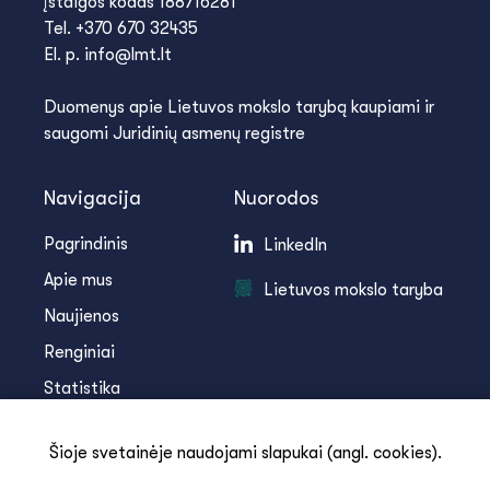
įstaigos kodas 188716281
Tel. +370 670 32435
El. p. info@lmt.lt
Duomenys apie Lietuvos mokslo tarybą kaupiami ir
saugomi Juridinių asmenų registre
Navigacija
Nuorodos
Pagrindinis
LinkedIn
Apie mus
Lietuvos mokslo taryba
Naujienos
Renginiai
Statistika
Infoteka
Šioje svetainėje naudojami slapukai (angl. cookies).
Kontaktai