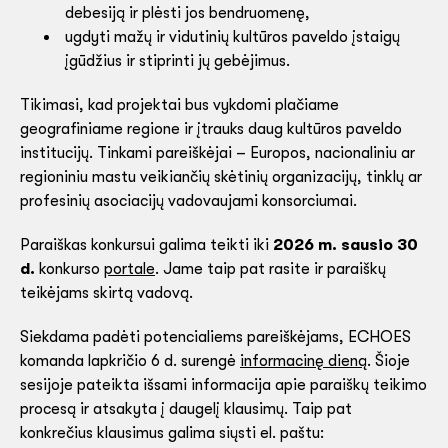
debesiją ir plėsti jos bendruomenę,
ugdyti mažų ir vidutinių kultūros paveldo įstaigų
įgūdžius ir stiprinti jų gebėjimus.
Tikimasi, kad projektai bus vykdomi plačiame
geografiniame regione ir įtrauks daug kultūros paveldo
institucijų. Tinkami pareiškėjai – Europos, nacionaliniu ar
regioniniu mastu veikiančių skėtinių organizacijų, tinklų ar
profesinių asociacijų vadovaujami konsorciumai.
Paraiškas konkursui galima teikti iki
2026 m. sausio 30
d.
konkurso
portale
. Jame taip pat rasite ir paraiškų
teikėjams skirtą vadovą.
Siekdama padėti potencialiems pareiškėjams, ECHOES
komanda lapkričio 6 d. surengė
informacinę dieną
. Šioje
sesijoje pateikta išsami informacija apie paraiškų teikimo
procesą ir atsakyta į daugelį klausimų. Taip pat
konkrečius klausimus galima siųsti el. paštu: