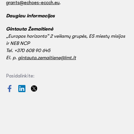
grants@echoes-eccch.eu
.
Daugiau informacijos
Gintauta Žemaitienė
„Europos horizonto“ 2 veiksmų grupės, ES miestų misijos
ir NEB NCP
Tel. +370 608 90 645
El. p.
gintauta.zemaitiene@lmt.lt
Pasidalinkite: