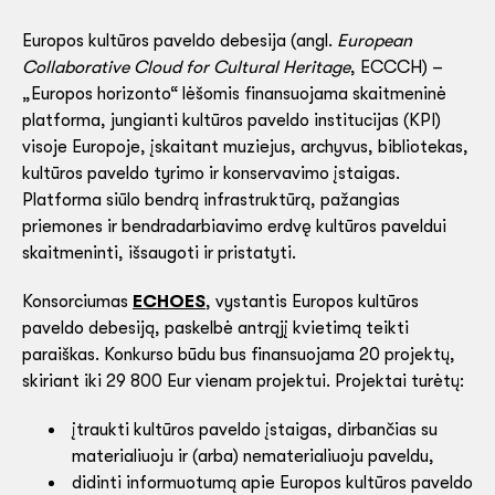
Europos kultūros paveldo debesija (angl.
European
Collaborative Cloud for Cultural Heritage
, ECCCH) –
„Europos horizonto“ lėšomis finansuojama skaitmeninė
platforma, jungianti kultūros paveldo institucijas (KPI)
visoje Europoje, įskaitant muziejus, archyvus, bibliotekas,
kultūros paveldo tyrimo ir konservavimo įstaigas.
Platforma siūlo bendrą infrastruktūrą, pažangias
priemones ir bendradarbiavimo erdvę kultūros paveldui
skaitmeninti, išsaugoti ir pristatyti.
Konsorciumas
ECHOES
, vystantis Europos kultūros
paveldo debesiją, paskelbė antrąjį kvietimą teikti
paraiškas. Konkurso būdu bus finansuojama 20 projektų,
skiriant iki 29 800 Eur vienam projektui. Projektai turėtų:
įtraukti kultūros paveldo įstaigas, dirbančias su
materialiuoju ir (arba) nematerialiuoju paveldu,
didinti informuotumą apie Europos kultūros paveldo