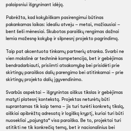
palaipsniui išgryninant idėją.
Pabrėžta, kad kokybiškam pasirengimui būtinas
pakankamas laikas: idealiu atveju – metai, mažiausiai –
bent šeši mėnesiai. Skubotas paraiškų rengimas dažnai
lemia mažesnę kokybę ir silpnesnį projekto pagrindimą.
Taip pat akcentuota tinkamų partnerių atranka. Svarbi ne
vien mokslinė ar techninė kompetencija, bet ir gebėjimas
bendradarbiauti, prisiimti atsakomybę bei prisidėti prie
skirtingų paraiškos dalių parengimo bei atitinkamai – prie
skirtingų projekto dalių įgyvendinimo.
Svarbūs aspektai – išgrynintas aiškus tikslas ir gebėjimas
matyti platesnį kontekstą. Projektas neturėtų būti
suprantamas tik kaip tema – jis turi turėti konkretų tikslą,
aiškiai apibrėžtą adresatą ir logišką kryptį, kuriai turi būti
nuosekliai „pajungta“ visa paraiška. Be to, projektai turi
atitikti ne tik konkrečią temą, bet ir nacionalinius bei