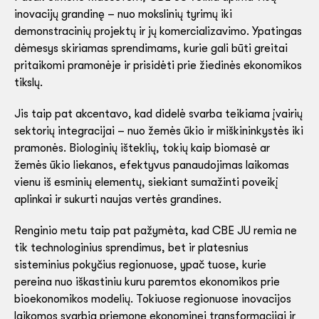
inovacijų grandinę – nuo mokslinių tyrimų iki
demonstracinių projektų ir jų komercializavimo. Ypatingas
dėmesys skiriamas sprendimams, kurie gali būti greitai
pritaikomi pramonėje ir prisidėti prie žiedinės ekonomikos
tikslų.
Jis taip pat akcentavo, kad didelė svarba teikiama įvairių
sektorių integracijai – nuo žemės ūkio ir miškininkystės iki
pramonės. Biologinių išteklių, tokių kaip biomasė ar
žemės ūkio liekanos, efektyvus panaudojimas laikomas
vienu iš esminių elementų, siekiant sumažinti poveikį
aplinkai ir sukurti naujas vertės grandines.
Renginio metu taip pat pažymėta, kad CBE JU remia ne
tik technologinius sprendimus, bet ir platesnius
sisteminius pokyčius regionuose, ypač tuose, kurie
pereina nuo iškastiniu kuru paremtos ekonomikos prie
bioekonomikos modelių. Tokiuose regionuose inovacijos
laikomos svarbia priemone ekonominei transformacijai ir