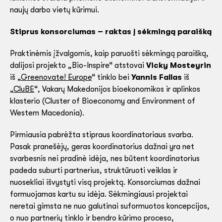
naujų darbo vietų kūrimui.
Stiprus konsorciumas – raktas į sėkmingą paraišką
Praktinėmis įžvalgomis, kaip paruošti sėkmingą paraišką,
dalijosi projekto „Bio-Inspire“ atstovai
Vicky Mosteyrin
iš „
Greenovate! Europe
“ tinklo bei
Yannis Fallas
iš
„
CluBE
“, Vakarų Makedonijos bioekonomikos ir aplinkos
klasterio (Cluster of Bioeconomy and Environment of
Western Macedonia).
Pirmiausia pabrėžta stipraus koordinatoriaus svarba.
Pasak pranešėjų, geras koordinatorius dažnai yra net
svarbesnis nei pradinė idėja, nes būtent koordinatorius
padeda suburti partnerius, struktūruoti veiklas ir
nuosekliai išvystyti visą projektą. Konsorciumas dažnai
formuojamas kartu su idėja. Sėkmingiausi projektai
neretai gimsta ne nuo galutinai suformuotos koncepcijos,
o nuo partnerių tinklo ir bendro kūrimo proceso,