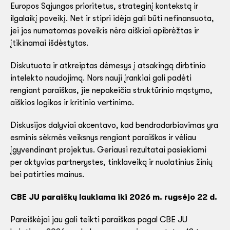
Europos Sąjungos prioritetus, strateginį kontekstą ir
ilgalaikį poveikį. Net ir stipri idėja gali būti nefinansuota,
jei jos numatomas poveikis nėra aiškiai apibrėžtas ir
įtikinamai išdėstytas.
Diskutuota ir atkreiptas dėmesys į atsakingą dirbtinio
intelekto naudojimą. Nors nauji įrankiai gali padėti
rengiant paraiškas, jie nepakeičia struktūrinio mąstymo,
aiškios logikos ir kritinio vertinimo.
Diskusijos dalyviai akcentavo, kad bendradarbiavimas yra
esminis sėkmės veiksnys rengiant paraiškas ir vėliau
įgyvendinant projektus. Geriausi rezultatai pasiekiami
per aktyvias partnerystes, tinklaveiką ir nuolatinius žinių
bei patirties mainus.
CBE JU paraiškų laukiama iki 2026 m. rugsėjo 22 d.
Pareiškėjai jau gali teikti paraiškas pagal CBE JU