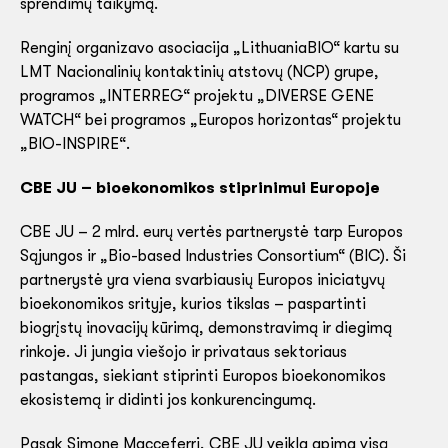
sprendimų taikymą.
Renginį organizavo asociacija „LithuaniaBIO“ kartu su
LMT Nacionalinių kontaktinių atstovų (NCP) grupe,
programos „INTERREG“ projektu „DIVERSE GENE
WATCH“ bei programos „Europos horizontas“ projektu
„BIO-INSPIRE“.
CBE JU – bioekonomikos stiprinimui Europoje
CBE JU – 2 mlrd. eurų vertės partnerystė tarp Europos
Sąjungos ir „Bio-based Industries Consortium“ (BIC). Ši
partnerystė yra viena svarbiausių Europos iniciatyvų
bioekonomikos srityje, kurios tikslas – paspartinti
biogrįstų inovacijų kūrimą, demonstravimą ir diegimą
rinkoje. Ji jungia viešojo ir privataus sektoriaus
pastangas, siekiant stiprinti Europos bioekonomikos
ekosistemą ir didinti jos konkurencingumą.
Pasak Simone Macceferri, CBE JU veikla apima visą