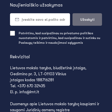
Naujienlaiškio užsakymas
Užsakyti
Patvirtinu, kad susipažinau su privatumo politikos
nuostatomis ir patvirtinu, kad susipažinau ir sutinku su
Paslaugų teikimo ir naudojimosi sąlygomis
Rekvizitai
Lietuvos mokslo taryba, biudžetinė įstaiga,
Gedimino pr. 3, LT-01103 Vilnius
įstaigos kodas 188716281
Tel. +370 670 32435
El. p. info@lmt.lt
Duomenys apie Lietuvos mokslo tarybą kaupiami ir
saugomi Juridinių asmenų registre