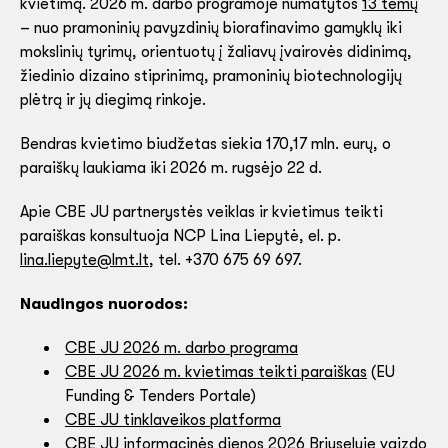
kvietimą. 2026 m. darbo programoje numatytos
13 temų
– nuo pramoninių pavyzdinių biorafinavimo gamyklų iki
mokslinių tyrimų, orientuotų į žaliavų įvairovės didinimą,
žiedinio dizaino stiprinimą, pramoninių biotechnologijų
plėtrą ir jų diegimą rinkoje.
Bendras kvietimo biudžetas siekia 170,17 mln. eurų, o
paraiškų laukiama iki 2026 m. rugsėjo 22 d.
Apie CBE JU partnerystės veiklas ir kvietimus teikti
paraiškas konsultuoja NCP Lina Liepytė, el. p.
lina.liepyte@lmt.lt
, tel. +370 675 69 697.
Naudingos nuorodos:
CBE JU 2026 m. darbo programa
CBE JU 2026 m. kvietimas teikti paraiškas
(EU
Funding & Tenders Portale)
CBE JU tinklaveikos platforma
CBE JU informacinės dienos 2026 Briuselyje vaizdo