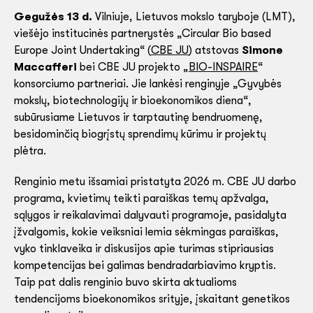
Gegužės 13 d.
Vilniuje, Lietuvos mokslo taryboje (LMT),
viešėjo institucinės partnerystės „Circular Bio based
Europe Joint Undertaking“ (
CBE JU
) atstovas
Simone
Maccafferi
bei CBE JU projekto „
BIO-INSPAIRE
“
konsorciumo partneriai. Jie lankėsi renginyje „Gyvybės
mokslų, biotechnologijų ir bioekonomikos diena“,
subūrusiame Lietuvos ir tarptautinę bendruomenę,
besidominčią biogrįstų sprendimų kūrimu ir projektų
plėtra.
Renginio metu išsamiai pristatyta 2026 m. CBE JU darbo
programa, kvietimų teikti paraiškas temų apžvalga,
sąlygos ir reikalavimai dalyvauti programoje, pasidalyta
įžvalgomis, kokie veiksniai lemia sėkmingas paraiškas,
vyko tinklaveika ir diskusijos apie turimas stipriausias
kompetencijas bei galimas bendradarbiavimo kryptis.
Taip pat dalis renginio buvo skirta aktualioms
tendencijoms bioekonomikos srityje, įskaitant genetikos