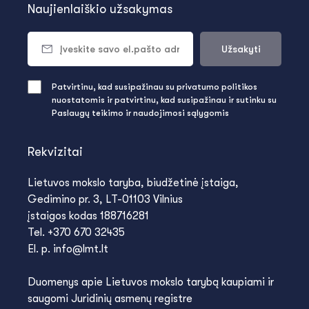
Naujienlaiškio užsakymas
Užsakyti
Patvirtinu, kad susipažinau su privatumo politikos
nuostatomis ir patvirtinu, kad susipažinau ir sutinku su
Paslaugų teikimo ir naudojimosi sąlygomis
Rekvizitai
Lietuvos mokslo taryba, biudžetinė įstaiga,
Gedimino pr. 3, LT-01103 Vilnius
įstaigos kodas 188716281
Tel. +370 670 32435
El. p. info@lmt.lt
Duomenys apie Lietuvos mokslo tarybą kaupiami ir
saugomi Juridinių asmenų registre