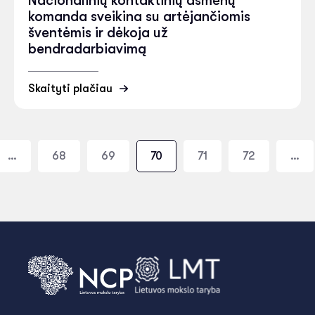
Nacionalinių kontaktinių asmenų
komanda sveikina su artėjančiomis
šventėmis ir dėkoja už
bendradarbiavimą
Skaityti plačiau
…
68
69
70
71
72
…