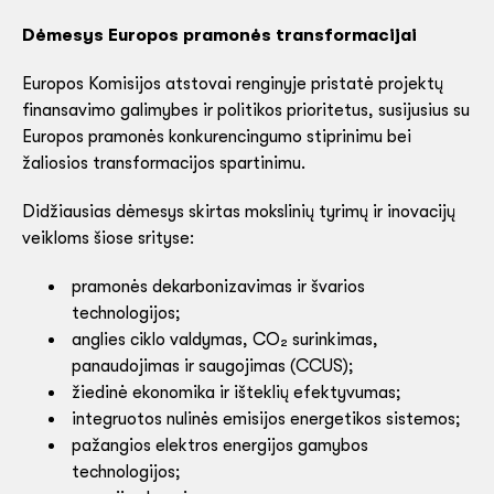
Dėmesys Europos pramonės transformacijai
Europos Komisijos atstovai renginyje pristatė projektų
finansavimo galimybes ir politikos prioritetus, susijusius su
Europos pramonės konkurencingumo stiprinimu bei
žaliosios transformacijos spartinimu.
Didžiausias dėmesys skirtas mokslinių tyrimų ir inovacijų
veikloms šiose srityse:
pramonės dekarbonizavimas ir švarios
technologijos;
anglies ciklo valdymas, CO₂ surinkimas,
panaudojimas ir saugojimas (CCUS);
žiedinė ekonomika ir išteklių efektyvumas;
integruotos nulinės emisijos energetikos sistemos;
pažangios elektros energijos gamybos
technologijos;