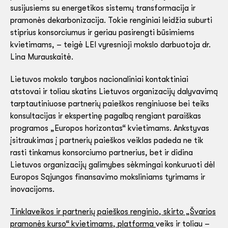
susijusiems su energetikos sistemų transformacija ir
pramonės dekarbonizacija. Tokie renginiai leidžia suburti
stiprius konsorciumus ir geriau pasirengti būsimiems
kvietimams, – teigė LEI vyresnioji mokslo darbuotoja dr.
Lina Murauskaitė.
Lietuvos mokslo tarybos nacionaliniai kontaktiniai
atstovai ir toliau skatins Lietuvos organizacijų dalyvavimą
tarptautiniuose partnerių paieškos renginiuose bei teiks
konsultacijas ir ekspertinę pagalbą rengiant paraiškas
programos „Europos horizontas“ kvietimams. Ankstyvas
įsitraukimas į partnerių paieškos veiklas padeda ne tik
rasti tinkamus konsorciumo partnerius, bet ir didina
Lietuvos organizacijų galimybes sėkmingai konkuruoti dėl
Europos Sąjungos finansavimo moksliniams tyrimams ir
inovacijoms.
Tinklaveikos ir partnerių paieškos renginio, skirto „Švarios
pramonės kurso“ kvietimams, platforma
veiks ir toliau –