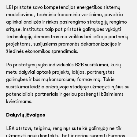
LEI pristatė savo kompetencijas energetikos sistemų
modeliavimo, techninio-konominio vertinimo, poveikio
aplinkai analizės ir rinkos pasirengimo strategijų rengimo
srityse. Institutas taip pat pristatė galimybes vykdyti
technologijų demonstravimo veiklas bei ieškojo partnerių
projektams, susijusiems pramonės dekarbonizacijos ir
žiedinės ekonomikos sprendimais.
Po pristatymų vyko individualūs B2B susitikimai, kurių
metu dalyviai aptarė projektų idėjas, partnerystės
galimybes ir būsimų konsorciumų formavimą. Tokie
susitikimai leidžia ankstyvoje stadijoje užmegzti ryšius su
potencialiais partneriais ir geriau pasirengti būsimiems
kvietimams.
Dalyvių įžvalgos
LEA atstovų teigimu, renginys suteikė galimybę ne tik
užmegzti naujų kontaktų, bet ir geriau suprasti Europos