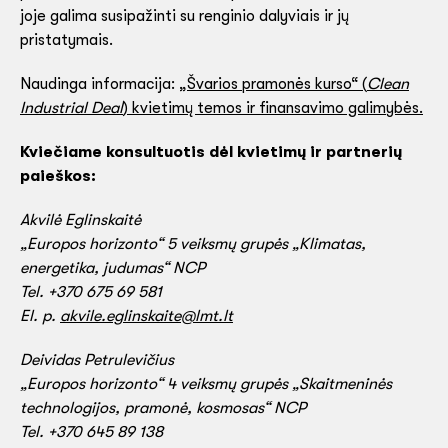
joje galima susipažinti su renginio dalyviais ir jų
pristatymais.
Naudinga informacija:
„Švarios pramonės kurso“ (
Clean
Industrial Deal
) kvietimų temos ir finansavimo galimybės.
Kviečiame konsultuotis dėl kvietimų ir partnerių
paieškos:
Akvilė Eglinskaitė
„Europos horizonto“ 5 veiksmų grupės „Klimatas,
energetika, judumas“ NCP
Tel. +370 675 69 581
El. p.
akvile.eglinskaite@lmt.lt
Deividas Petrulevičius
„Europos horizonto“ 4 veiksmų grupės „Skaitmeninės
technologijos, pramonė, kosmosas“ NCP
Tel. +370 645 89 138