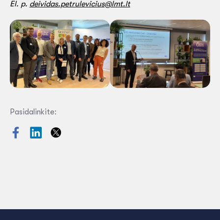
El. p.
deividas.petrulevicius@lmt.lt
Pasidalinkite: