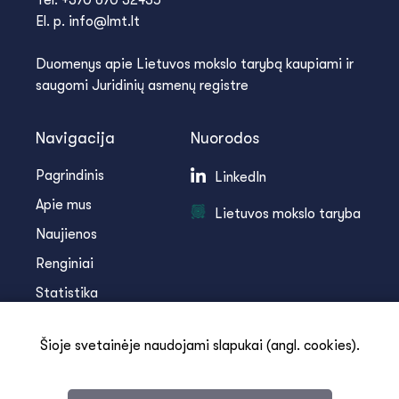
Tel. +370 670 32435
El. p. info@lmt.lt
Duomenys apie Lietuvos mokslo tarybą kaupiami ir
saugomi Juridinių asmenų registre
Navigacija
Nuorodos
Pagrindinis
LinkedIn
Apie mus
Lietuvos mokslo taryba
Naujienos
Renginiai
Statistika
Infoteka
Šioje svetainėje naudojami slapukai (angl. cookies).
Kontaktai