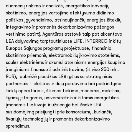
duomenų rinkimo ir analizės, energetikos inovacijų
skatinimo, energijos vartojimo efektyvumo didinimo
politikos įgyvendinimo, atsinaujinančių energijos išteklių
integravimo ir pramonės dekarbonizavimo pažangos
vertinimo patirtį. Agentūros atstovė taip pat akcentavo
LEA dalyvavimą tarptautiniuose LIFE, INTERREG ir kitų
Europos Sąjungos programų projektuose, finansinio
skatinimo priemonių elektromobilių įkrovimo stotelėms,
saulės elektrinėms ir akumuliatoriniams energijos kaupimo
įrenginiams finansuoti administravimą (iš viso 250 mln.
EUR), pabrėžė glaudžius LEA ryšius su strateginiais
partneriais – elektros ir dujų perdavimo bei paskirstymo
tinklų operatoriais, šilumos tiekimo įmonėmis, mokslinių
tyrimų įstaigomis, universitetais ir kitomis energetikos
įmonėmis Lietuvoje ir užsienyje bei išsakė LEA
susidomėjimą prisijungti prie konsorciumų, kuriančių
švariųjų technologijų ir pramonės dekarbonizavimo
sprendimus.