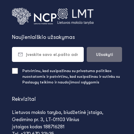
Naujienlaiškio užsakymas
Užsakyti
Patvirtinu, kad susipažinau su privatumo politikos
nuostatomis ir patvirtinu, kad susipažinau ir sutinku su
Paslaugų teikimo ir naudojimosi sąlygomis
Rekvizitai
Lietuvos mokslo taryba, biudžetinė įstaiga,
Gedimino pr. 3, LT-01103 Vilnius
įstaigos kodas 188716281