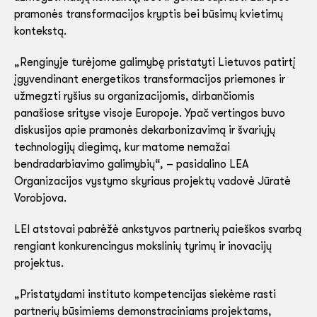
pramonės transformacijos kryptis bei būsimų kvietimų
kontekstą.
„Renginyje turėjome galimybę pristatyti Lietuvos patirtį
įgyvendinant energetikos transformacijos priemones ir
užmegzti ryšius su organizacijomis, dirbančiomis
panašiose srityse visoje Europoje. Ypač vertingos buvo
diskusijos apie pramonės dekarbonizavimą ir švariųjų
technologijų diegimą, kur matome nemažai
bendradarbiavimo galimybių“, – pasidalino LEA
Organizacijos vystymo skyriaus projektų vadovė Jūratė
Vorobjova.
LEI atstovai pabrėžė ankstyvos partnerių paieškos svarbą
rengiant konkurencingus mokslinių tyrimų ir inovacijų
projektus.
„Pristatydami instituto kompetencijas siekėme rasti
partnerių būsimiems demonstraciniams projektams,