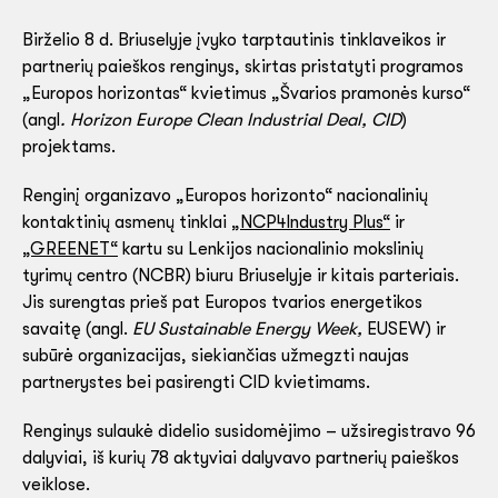
Birželio 8 d. Briuselyje įvyko tarptautinis tinklaveikos ir
partnerių paieškos renginys, skirtas pristatyti programos
„Europos horizontas“ kvietimus „Švarios pramonės kurso“
(angl
. Horizon Europe Clean Industrial Deal, CID
)
projektams.
Renginį organizavo „Europos horizonto“ nacionalinių
kontaktinių asmenų tinklai
„NCP4Industry Plus“
ir
„GREENET“
kartu su Lenkijos nacionalinio mokslinių
tyrimų centro (NCBR) biuru Briuselyje ir kitais parteriais.
Jis surengtas prieš pat Europos tvarios energetikos
savaitę (angl.
EU Sustainable Energy Week,
EUSEW) ir
subūrė organizacijas, siekiančias užmegzti naujas
partnerystes bei pasirengti CID kvietimams.
Renginys sulaukė didelio susidomėjimo – užsiregistravo 96
dalyviai, iš kurių 78 aktyviai dalyvavo partnerių paieškos
veiklose.