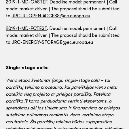
2019-1-MD-GASTEF
. Deadline model: permanent | Call
mode: market driven | The proposal should be submitted
to
JRC-RI-OPEN-ACCESS@ec.europa.eu
2019-1-MD-FCTEST
. Deadline model: permanent | Call
mode: market driven | The proposal should be submitted
to
JRC-ENERGY-STORAGE@ec.europa.eu
Single-stage calls:
Vieno etapo kvietimas (angl. single-stage call) – tai
paraiškų teikimo procedūra, kai pareiškėjas vienu metu
pateikia visą projekto ar prieigos paraišką. Pateikta
paraiška iš karto perduodama vertinti ekspertams, o
sprendimas dėl jos tinkamumo ir finansavimo ar prieigos
suteikimo priimamas remiantis vieno vertinimo etapo
rezultatais. Šis paraiškų teikimo būdas supaprastina
administracinį procesą ir sutrumpina sprendimų priėmimo