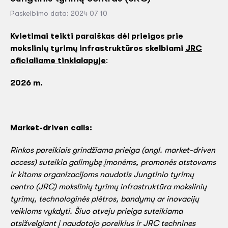
Paskelbimo data: 2024 07 10
Kvietimai teikti paraiškas dėl prieigos prie
mokslinių tyrimų infrastruktūros skelbiami
JRC
oficialiame tinklalapyje
:
2026 m.
Market-driven calls:
Rinkos poreikiais grindžiama prieiga (angl. market-driven
access) suteikia galimybę įmonėms, pramonės atstovams
ir kitoms organizacijoms naudotis Jungtinio tyrimų
centro (JRC) mokslinių tyrimų infrastruktūra mokslinių
tyrimų, technologinės plėtros, bandymų ar inovacijų
veikloms vykdyti. Šiuo atveju prieiga suteikiama
atsižvelgiant į naudotojo poreikius ir JRC technines