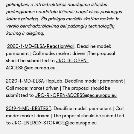
galimybes, o infrastruktūros naudojimo išlaidos
padengiamos naudotojo lėšomis pagal visos paslaugos
kainos principą. Šis prieigos modelis skatina mokslo ir
verslo bendradarbiavimą bei pažangių technologijų
kūrimą ir diegimą.
2020-1-MD-ELSA-ReactionWall
. Deadline model:
permanent | Call mode: market driven |The proposal
should be submitted to
JRC-RI-OPEN-
ACCESS@ec.europa.eu
2020-1-MD-ELSA-HopLab
. Deadline model: permanent |
Call mode: market driven | The proposal should be
submitted to
JRC-RI-OPEN-ACCESS@ec.europa.eu
2019-1-MD-BESTEST
. Deadline model: permanent | Call
mode: market driven | The proposal should be submitted
to
JRC-ENERGY-STORAGE@ec.europa.eu