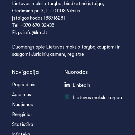
Lietuvos mokslo taryba, biudžetinė įstaiga,
Gedimino pr. 3, LT-01103 Vilnius
įstaigos kodas 188716281
Tel. +370 670 32435
El. p. info@lmt.lt
Duomenys apie Lietuvos mokslo tarybą kaupiami ir
saugomi Juridinių asmenų registre
Navigacija
Nuorodos
Pagrindinis
LinkedIn
Apie mus
Lietuvos mokslo taryba
Naujienos
Renginiai
Statistika
Infoteka