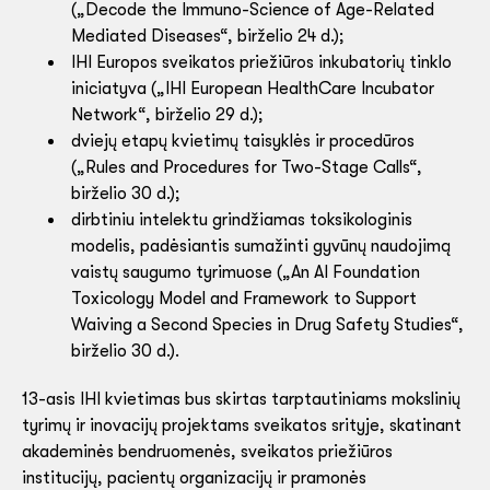
(„Decode the Immuno-Science of Age-Related
Mediated Diseases“, birželio 24 d.);
IHI Europos sveikatos priežiūros inkubatorių tinklo
iniciatyva („IHI European HealthCare Incubator
Network“, birželio 29 d.);
dviejų etapų kvietimų taisyklės ir procedūros
(„Rules and Procedures for Two-Stage Calls“,
birželio 30 d.);
dirbtiniu intelektu grindžiamas toksikologinis
modelis, padėsiantis sumažinti gyvūnų naudojimą
vaistų saugumo tyrimuose („An AI Foundation
Toxicology Model and Framework to Support
Waiving a Second Species in Drug Safety Studies“,
birželio 30 d.).
13-asis IHI kvietimas bus skirtas tarptautiniams mokslinių
tyrimų ir inovacijų projektams sveikatos srityje, skatinant
akademinės bendruomenės, sveikatos priežiūros
institucijų, pacientų organizacijų ir pramonės