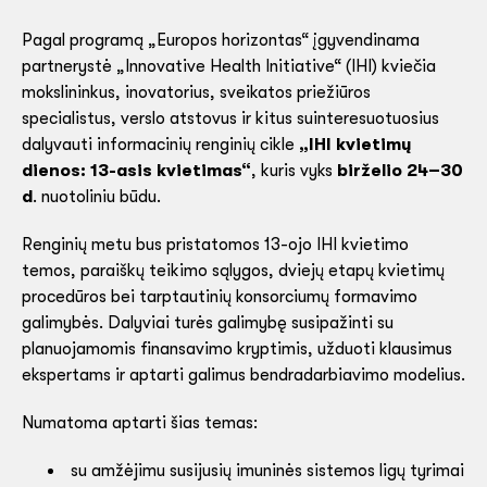
Pagal programą „Europos horizontas“ įgyvendinama
partnerystė „Innovative Health Initiative“ (IHI) kviečia
mokslininkus, inovatorius, sveikatos priežiūros
specialistus, verslo atstovus ir kitus suinteresuotuosius
dalyvauti informacinių renginių cikle
„IHI kvietimų
dienos: 13-asis kvietimas“
, kuris vyks
birželio 24–30
d
. nuotoliniu būdu.
Renginių metu bus pristatomos 13-ojo IHI kvietimo
temos, paraiškų teikimo sąlygos, dviejų etapų kvietimų
procedūros bei tarptautinių konsorciumų formavimo
galimybės. Dalyviai turės galimybę susipažinti su
planuojamomis finansavimo kryptimis, užduoti klausimus
ekspertams ir aptarti galimus bendradarbiavimo modelius.
Numatoma aptarti šias temas:
su amžėjimu susijusių imuninės sistemos ligų tyrimai