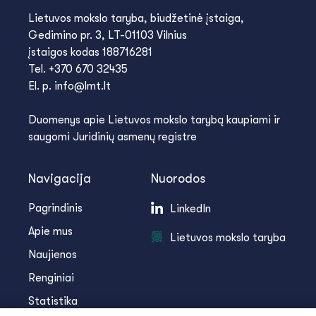
Lietuvos mokslo taryba, biudžetinė įstaiga,
Gedimino pr. 3, LT-01103 Vilnius
įstaigos kodas 188716281
Tel. +370 670 32435
El. p. info@lmt.lt
Duomenys apie Lietuvos mokslo tarybą kaupiami ir
saugomi Juridinių asmenų registre
Navigacija
Nuorodos
Pagrindinis
LinkedIn
Apie mus
Lietuvos mokslo taryba
Naujienos
Renginiai
Statistika