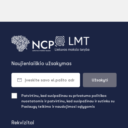
Naujienlaiškio užsakymas
Užsakyti
Patvirtinu, kad susipažinau su privatumo politikos
nuostatomis ir patvirtinu, kad susipažinau ir sutinku su
Paslaugų teikimo ir naudojimosi sąlygomis
Rekvizitai