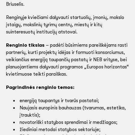
Briuselis.
Renginyje kviečiami dalyvauti startuolių, įmonių, mokslo
įstaigų, mokslinių tyrimų centrų, miestų ir kitų
suinteresuotų institucijų atstovai.
Renginio tikslas
– padėti būsimiems pareiškėjams rasti
partnerių, kurti projektų idėjas ir formuoti konsorciumus,
veikiančius energiją taupančių pastatų ir NEB srityse, bei
planuojantiems dalyvauti programos „Europos horizontas“
kvietimuose teikti paraiškas.
Pagrindinės renginio temos:
energiją taupantys ir tvarūs pastatai;
Naujasis europinis bauhauzas (tvarumas, estetika,
įtrauktis);
novatoriški statybos sprendimai ir medžiagos;
žiediniai metodai statybos sektoriuje;