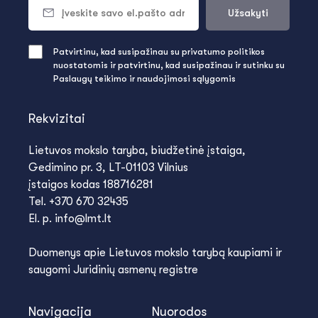
Užsakyti
Patvirtinu, kad susipažinau su privatumo politikos
nuostatomis ir patvirtinu, kad susipažinau ir sutinku su
Paslaugų teikimo ir naudojimosi sąlygomis
Rekvizitai
Lietuvos mokslo taryba, biudžetinė įstaiga,
Gedimino pr. 3, LT-01103 Vilnius
įstaigos kodas 188716281
Tel. +370 670 32435
El. p. info@lmt.lt
Duomenys apie Lietuvos mokslo tarybą kaupiami ir
saugomi Juridinių asmenų registre
Navigacija
Nuorodos