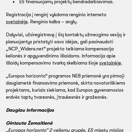
ES finansuojamų projektų bendradarbiavimas.
Registracija į renginį vykdoma renginio interneto
svetainėje
. Renginio kalba – anglų.
Dalyviai, užsiregistravę į šią kontaktų užmezgimo sesiją ir
planuojantys pristatyti savo idėjas, gali pasinaudoti
„NCP_Widera.net“ projekto teikiama kompensacija
kelionės ir apgyvendinimo išlaidoms. Informacija apie
išlaidų kompensavimo tvarką skelbiama šioje
svetainėje
.
„Europos horizonto“ programos NEB priemonė yra pirmoji
daugiametė finansavimo priemonė, skirta novatoriškiems
projektams, kuriais siekiama, kad Europos gyvenamosios
erdvės taptų tvaresnės, įtraukesnės ir gražesnės.
Daugiau informacijos
Gintauta Žemaitienė
„Europos horizonto“ 2 veiksmų grupės, ES miestų misijos