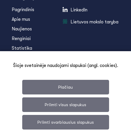
Pagrindinis
LinkedIn
Apie mus
Lietuvos mokslo taryba
Naujienos
Renginiai
Statistika
Infoteka
Šioje svetainėje naudojami slapukai (angl. cookies).
Kontaktai
Plačiau
Priimti visus slapukus
Svetainės medis
Duomenų apsauga
Priimti svarbiausius slapukus
Slapukai