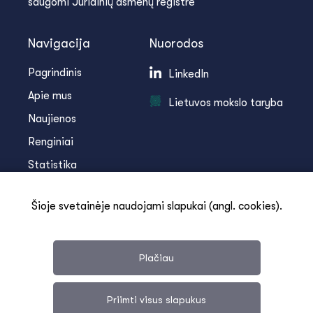
saugomi Juridinių asmenų registre
Navigacija
Nuorodos
Pagrindinis
LinkedIn
Apie mus
Lietuvos mokslo taryba
Naujienos
Renginiai
Statistika
Infoteka
Šioje svetainėje naudojami slapukai (angl. cookies).
Kontaktai
Plačiau
Priimti visus slapukus
Svetainės medis