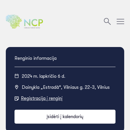
Renginio informacija
2024 m. lapkričio 6 d.
Dainykla „Estradà“, Vilniaus g. 22-3, Vilnius
Registracija į renginį
Įsidėti į kalendorių