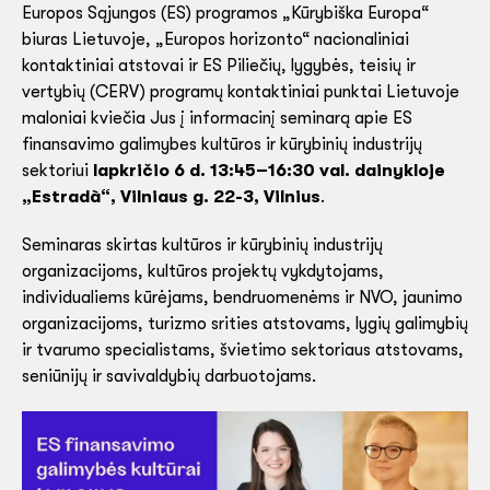
Europos Sąjungos (ES) programos „Kūrybiška Europa“
biuras Lietuvoje, „Europos horizonto“ nacionaliniai
kontaktiniai atstovai ir ES Piliečių, lygybės, teisių ir
vertybių (CERV) programų kontaktiniai punktai Lietuvoje
maloniai kviečia Jus į informacinį seminarą apie ES
finansavimo galimybes kultūros ir kūrybinių industrijų
sektoriui
lapkričio 6 d. 13:45–16:30 val. dainykloje
„Estradà“, Vilniaus g. 22-3, Vilnius
.
Seminaras skirtas kultūros ir kūrybinių industrijų
organizacijoms, kultūros projektų vykdytojams,
individualiems kūrėjams, bendruomenėms ir NVO, jaunimo
organizacijoms, turizmo srities atstovams, lygių galimybių
ir tvarumo specialistams, švietimo sektoriaus atstovams,
seniūnijų ir savivaldybių darbuotojams.