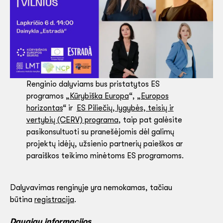
Renginio dalyviams bus pristatytos ES
programos „
Kūrybiška Europa
“, „
Europos
horizontas
“ ir
ES Piliečių, lygybės, teisių ir
vertybių (CERV) programa
, taip pat galėsite
pasikonsultuoti su pranešėjomis dėl galimų
projektų idėjų, užsienio partnerių paieškos ar
paraiškos teikimo minėtoms ES programoms.
Dalyvavimas renginyje yra nemokamas, tačiau
būtina
registracija
.
Daugiau informacijos