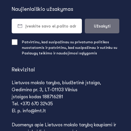
Naujienlaiškio užsakymas
Užsakyti
Patvirtinu, kad susipažinau su privatumo politikos
nuostatomis ir patvirtinu, kad susipažinau ir sutinku su
Paslaugų teikimo ir naudojimosi sąlygomis
Rekvizitai
Lietuvos mokslo taryba, biudžetinė įstaiga,
Gedimino pr. 3, LT-01103 Vilnius
įstaigos kodas 188716281
Tel. +370 670 32435
El. p. info@lmt.lt
Duomenys apie Lietuvos mokslo tarybą kaupiami ir