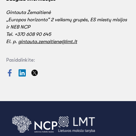
Gintauta Žemaitienė
„Europos horizonto“ 2 veiksmų grupės, ES miestų misijos
ir NEB NCP
Tel. +370 608 90 645
El. p.
gintauta.zemaitiene@lmt.lt
Pasidalinkite: