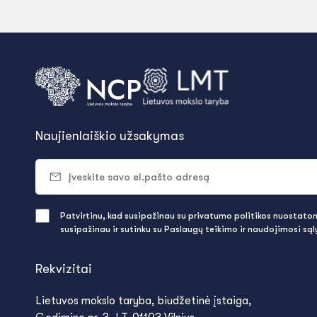
Naujienlaiškio užsakymas
Patvirtinu, kad susipažinau su privatumo politikos nuostatomi
susipažinau ir sutinku su Paslaugų teikimo ir naudojimosi są
Rekvizitai
Lietuvos mokslo taryba, biudžetinė įstaiga,