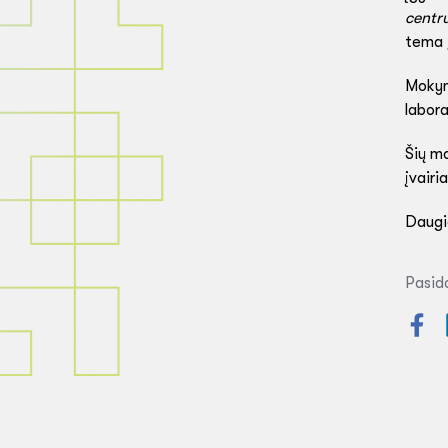
centr
tema
Mokymu
labora
Šių m
įvairi
Daugia
Pasida