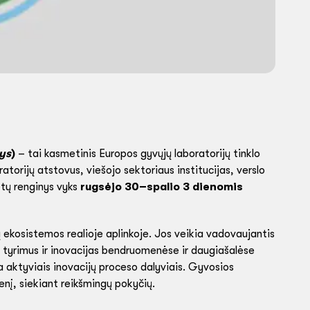
ys
)
– tai kasmetinis Europos gyvųjų laboratorijų tinklo
torijų atstovus, viešojo sektoriaus institucijas, verslo
metų renginys vyks
rugsėjo 30–spalio 3 dienomis
ų ekosistemos realioje aplinkoje. Jos veikia vadovaujantis
s tyrimus ir inovacijas bendruomenėse ir daugiašalėse
pa aktyviais inovacijų proceso dalyviais. Gyvosios
menį, siekiant reikšmingų pokyčių.