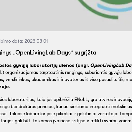
lbimo data: 2025 08 01
inys „OpenLivingLab Days“ sugrįžta
osios gyvųjų laboratorijų dienos (angl.
OpenLivingLab Da
) organizuojamas tarptautinis renginys, suburiantis gyvųjų labora
us, verslininkus, akademikus ir inovatorius iš viso pasaulio. Šių 
roje
.
os laboratorijos, kaip jas apibrėžia ENoLL, yra atviros inovacij
ingu bendrakūros principu, kuriuo siekiama integruoti moksliniu
ose. Tokiose laboratorijose piliečiai ir galutiniai vartotojai tam
torijos gali būti taikomos įvairiose srityse ir atlikti svarbų vaid