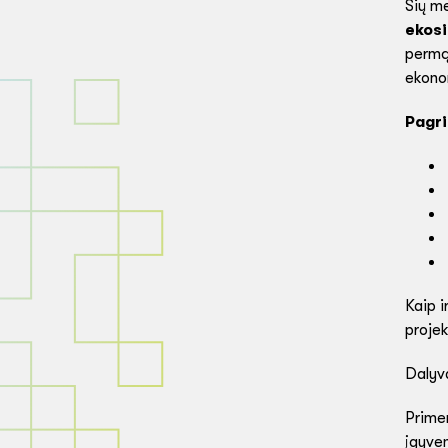
Šių m
ekos
permąs
ekono
Pagri
Kaip i
projek
Dalyv
Prime
įgyve