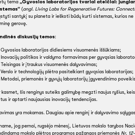
etų tema
„Gyvosios laboratorijos tvariai ateičiai: jungian
istemas“
(
angl. Living Labs for Regenerative Futures: Connec
tyti santykį su planeta ir ieškoti būdų kurti sistemas, kurios ne t
minę gerovę.
ndinės diskusijų temos
:
Gyvosios laboratorijos didiesiems visuomenės iššūkiams;
Inovacijų politikos ir valdymo formavimas per gyvąsias laborator
Teisingas ir įtraukus visuomenės dalyvavimas;
Verslo ir technologijų plėtra pasitelkiant gyvąsias laboratorijas;
Metodai, priemonės ir gyvųjų laboratorijų įgyvendinimo poveikis
r kasmet, šis renginys suteiks galimybę megzti naujus ryšius, ke
tus ir aptarti naujausias inovacijų tendencijas.
avimas yra mokamas. Daugiau apie renginį ir dalyvavimo sąlygas
name, jog pernai, rugsėjo mėnesį, Lietuvos mokslo tarybos Naci
ndindama mokslo plėtros programos pažangos priemonės
Nr. 12