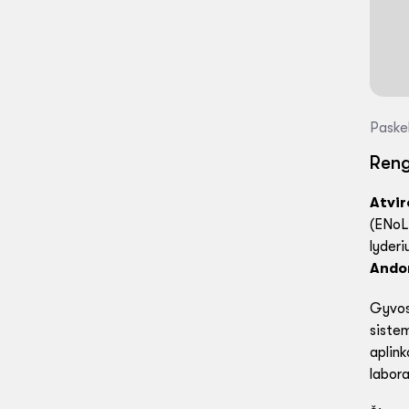
Paske
Reng
Atvir
(ENoLL
lyderi
Ando
Gyvosi
sistem
aplink
labora