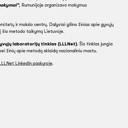
mokymai“
, Rumunijoje organizavo mokymus
itetų ir mokslo centrų. Dalyviai gilino žinias apie gyvųjų
nį šio metodo taikymą Lietuvoje.
yvųjų laboratorijų tinklas (LLLNet)
. Šis tinklas jungia
 bei žinių apie metodą sklaidą nacionaliniu mastu.
LLLNet LinkedIn paskyroje
.