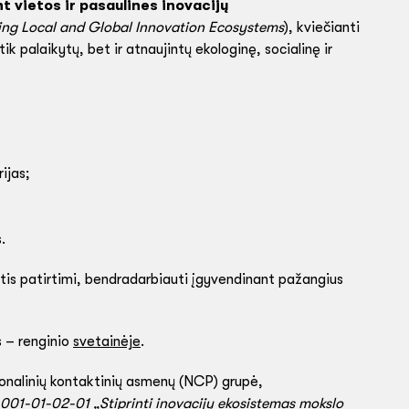
t vietos ir pasaulines inovacijų
ting Local and Global Innovation Ecosystems
), kviečianti
ik palaikytų, bet ir atnaujintų ekologinę, socialinę ir
ijas;
.
istis patirtimi, bendradarbiauti įgyvendinant pažangius
 – renginio
svetainėje
.
onalinių kontaktinių asmenų (NCP) grupė,
-001-01-02-01 „Stiprinti inovacijų ekosistemas mokslo