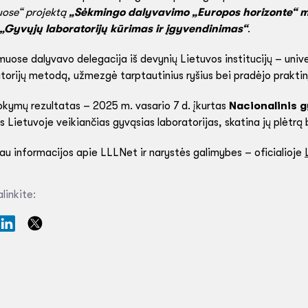
uose“ projektą
„Sėkmingo dalyvavimo „Europos horizonte“ 
„Gyvųjų laboratorijų kūrimas ir įgyvendinimas“
.
ose dalyvavo delegacija iš devynių Lietuvos institucijų – univers
torijų metodą, užmezgė tarptautinius ryšius bei pradėjo prakti
okymų rezultatas – 2025 m. vasario 7 d. įkurtas
Nacionalinis g
as Lietuvoje veikiančias gyvąsias laboratorijas, skatina jų plėtrą
u informacijos apie LLLNet ir narystės galimybes – oficialioje
linkite: