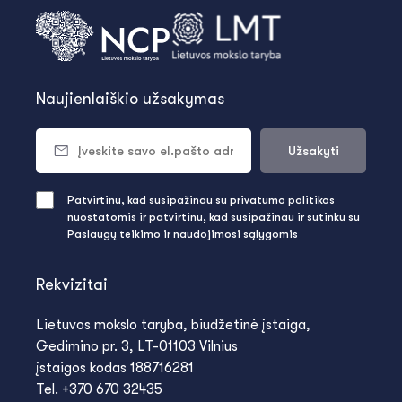
Naujienlaiškio užsakymas
Užsakyti
Patvirtinu, kad susipažinau su privatumo politikos
nuostatomis ir patvirtinu, kad susipažinau ir sutinku su
Paslaugų teikimo ir naudojimosi sąlygomis
Rekvizitai
Lietuvos mokslo taryba, biudžetinė įstaiga,
Gedimino pr. 3, LT-01103 Vilnius
įstaigos kodas 188716281
Tel. +370 670 32435