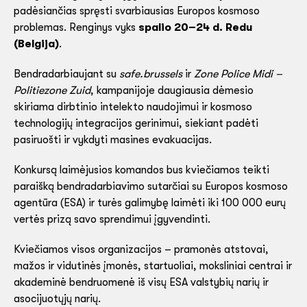
padėsiančias spręsti svarbiausias Europos kosmoso
problemas. Renginys vyks
spalio 20–24 d. Redu
(Belgija)
.
Bendradarbiaujant su
safe.brussels
ir
Zone Police Midi –
Politiezone Zuid
, kampanijoje daugiausia dėmesio
skiriama dirbtinio intelekto naudojimui ir kosmoso
technologijų integracijos gerinimui, siekiant padėti
pasiruošti ir vykdyti masines evakuacijas.
Konkursą laimėjusios komandos bus kviečiamos teikti
paraišką bendradarbiavimo sutarčiai su Europos kosmoso
agentūra (ESA) ir turės galimybę laimėti iki 100 000 eurų
vertės prizą savo sprendimui įgyvendinti.
Kviečiamos visos organizacijos – pramonės atstovai,
mažos ir vidutinės įmonės, startuoliai, moksliniai centrai ir
akademinė bendruomenė iš visų ESA valstybių narių ir
asocijuotųjų narių.