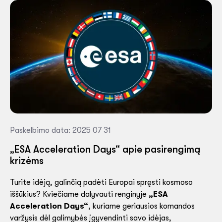
Paskelbimo data: 2025 07 31
„ESA Acceleration Days“ apie pasirengimą
krizėms
Turite idėją, galinčią padėti Europai spręsti kosmoso
iššūkius? Kviečiame dalyvauti renginyje
„ESA
Acceleration Days“
, kuriame geriausios komandos
varžysis dėl galimybės įgyvendinti savo idėjas,