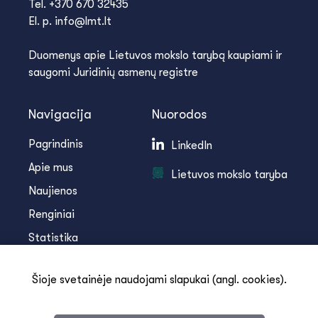
Tel. +370 670 32435
El. p. info@lmt.lt
Duomenys apie Lietuvos mokslo tarybą kaupiami ir
saugomi Juridinių asmenų registre
Navigacija
Nuorodos
Pagrindinis
LinkedIn
Apie mus
Lietuvos mokslo taryba
Naujienos
Renginiai
Statistika
Infoteka
Šioje svetainėje naudojami slapukai (angl. cookies).
Kontaktai