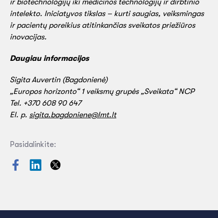
ir biotechnologijų iki medicinos technologijų ir dirbtinio
intelekto. Iniciatyvos tikslas – kurti saugias, veiksmingas
ir pacientų poreikius atitinkančias sveikatos priežiūros
inovacijas.
Daugiau informacijos
Sigita Auvertin (Bagdonienė)
„Europos horizonto“ 1 veiksmų grupės „Sveikata“ NCP
Tel. +370 608 90 647
El. p.
sigita.bagdoniene@lmt.lt
Pasidalinkite: