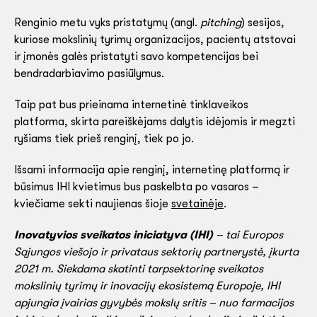
Renginio metu vyks pristatymų (angl.
pitching
) sesijos,
kuriose mokslinių tyrimų organizacijos, pacientų atstovai
ir įmonės galės pristatyti savo kompetencijas bei
bendradarbiavimo pasiūlymus.
Taip pat bus prieinama internetinė tinklaveikos
platforma, skirta pareiškėjams dalytis idėjomis ir megzti
ryšiams tiek prieš renginį, tiek po jo.
Išsami informacija apie renginį, internetinę platformą ir
būsimus IHI kvietimus bus paskelbta po vasaros –
kviečiame sekti naujienas šioje
svetainėje
.
Inovatyvios sveikatos iniciatyva (IHI)
– tai Europos
Sąjungos viešojo ir privataus sektorių partnerystė, įkurta
2021 m. Siekdama skatinti tarpsektorinę sveikatos
mokslinių tyrimų ir inovacijų ekosistemą Europoje, IHI
apjungia įvairias gyvybės mokslų sritis – nuo farmacijos