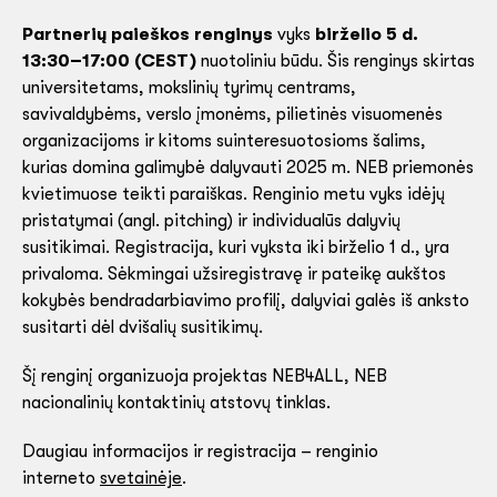
Partnerių paieškos renginys
vyks
birželio 5 d.
13:30–17:00 (CEST)
nuotoliniu būdu. Šis renginys skirtas
universitetams, mokslinių tyrimų centrams,
savivaldybėms, verslo įmonėms, pilietinės visuomenės
organizacijoms ir kitoms suinteresuotosioms šalims,
kurias domina galimybė dalyvauti 2025 m. NEB priemonės
kvietimuose teikti paraiškas. Renginio metu vyks idėjų
pristatymai (angl. pitching) ir individualūs dalyvių
susitikimai. Registracija, kuri vyksta iki
birželio 1 d., yra
privaloma. Sėkmingai užsiregistravę ir pateikę aukštos
kokybės bendradarbiavimo profilį, dalyviai galės iš anksto
susitarti dėl dvišalių susitikimų.
Šį renginį organizuoja projektas NEB4ALL, NEB
nacionalinių kontaktinių atstovų tinklas.
Daugiau informacijos ir registracija – renginio
interneto
svetainėje
.