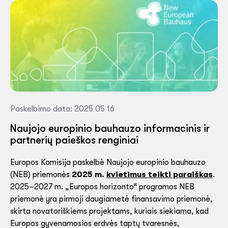
Paskelbimo data: 2025 05 16
Naujojo europinio bauhauzo informacinis ir
partnerių paieškos renginiai
Europos Komisija paskelbė Naujojo europinio bauhauzo
(NEB) priemonės
2025 m.
kvietimus teikti paraiškas
.
2025–2027 m. „Europos horizonto“ programos NEB
priemonė yra pirmoji daugiametė finansavimo priemonė,
skirta novatoriškiems projektams, kuriais siekiama, kad
Europos gyvenamosios erdvės taptų tvaresnės,