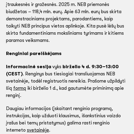
įtraukesnės ir gražesnės. 2025 m. NEB priemonės
biudžetas – 118,4 mln. eurų. Apie 63 mln. eurų bus skirta
demonstraciniams projektams, parodantiems, kaip
taikyti NEB principus vietos aplinkoje. Kita pusė lėšų bus
skirta fundamentiniams moksliniams tyrimams ir kitiems
paramos veiksmams.
Renginiai pareiškėjams
Informacinė sesija
vyks
birželio 4 d. 9:30–13:00
(CEST)
. Renginys bus tiesiogiai transliuojamas NEB
svetainėje, todėl registruotis nereikia. Prašome užpildyti
šią
formą
iki birželio 1 d., kad gautumėte priminimą apie
renginį.
Daugiau informacijos (įskaitant renginio programą,
instrukcijas, kaip užduoti klausimus, išankstinius vaizdo
įrašus bei temų pristatymus) galima rasti renginio
interneto
svetainėje
.