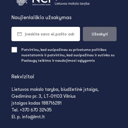
Naujienlaiškio užsakymas
Užsakyti
Patvirtinu, kad susipažinau su privatumo politikos
nuostatomis ir patvirtinu, kad susipažinau ir sutinku su
Paslaugų teikimo ir naudojimosi sąlygomis
Rekvizitai
Lietuvos mokslo taryba, biudžetinė įstaiga,
Gedimino pr. 3, LT-01103 Vilnius
įstaigos kodas 188716281
Tel. +370 670 32435
El. p. info@lmt.lt