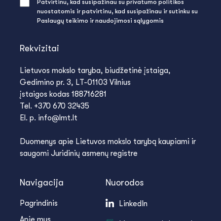
Patvirtinu, kad susipažinau su privatumo politikos
nuostatomis ir patvirtinu, kad susipažinau ir sutinku su
Paslaugų teikimo ir naudojimosi sąlygomis
Rekvizitai
Lietuvos mokslo taryba, biudžetinė įstaiga,
Gedimino pr. 3, LT-01103 Vilnius
įstaigos kodas 188716281
Tel. +370 670 32435
El. p. info@lmt.lt
Duomenys apie Lietuvos mokslo tarybą kaupiami ir
saugomi Juridinių asmenų registre
Navigacija
Nuorodos
Pagrindinis
LinkedIn
Apie mus