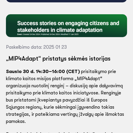
Paskelbimo data: 2025 01 23
„MIP4Adapt“ pristatys sėkmės istorijas
Sausio 30 d. 14:30–16:00 (CET)
prisitaikymo prie
klimato kaitos misijos platforma „MIP4Adapt“
organizuoja nuotolinį renginį – diskusiją apie dalyvavimą
prisitaikymo prie klimato kaitos iniciatyvose. Renginyje
bus pristatomi įkvepiantys pavyzdžiai iš Europos
Sąjungos regionų, kurie sėkmingai įgyvendino tokias
strategijas, ir pateikiama vertingų įžvalgų apie išmoktas
pamokas.