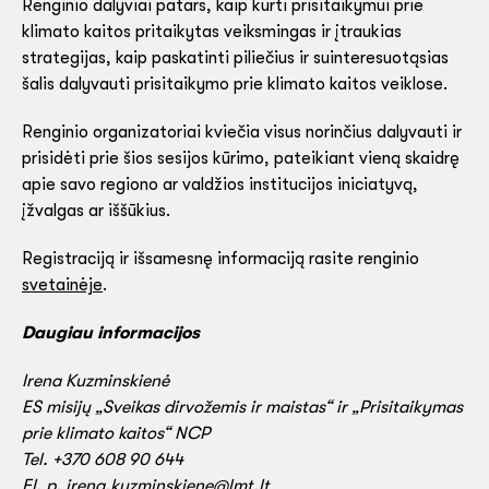
Renginio dalyviai patars, kaip kurti prisitaikymui prie
klimato kaitos pritaikytas veiksmingas ir įtraukias
strategijas, kaip paskatinti piliečius ir suinteresuotąsias
šalis dalyvauti prisitaikymo prie klimato kaitos veiklose.
Renginio organizatoriai kviečia visus norinčius dalyvauti ir
prisidėti prie šios sesijos kūrimo, pateikiant vieną skaidrę
apie savo regiono ar valdžios institucijos iniciatyvą,
įžvalgas ar iššūkius.
Registraciją ir išsamesnę informaciją rasite renginio
svetainėje
.
Daugiau informacijos
Irena Kuzminskienė
ES misijų „Sveikas dirvožemis ir maistas“ ir „Prisitaikymas
prie klimato kaitos“ NCP
Tel. +370 608 90 644
El. p.
irena.kuzminskiene@lmt.lt