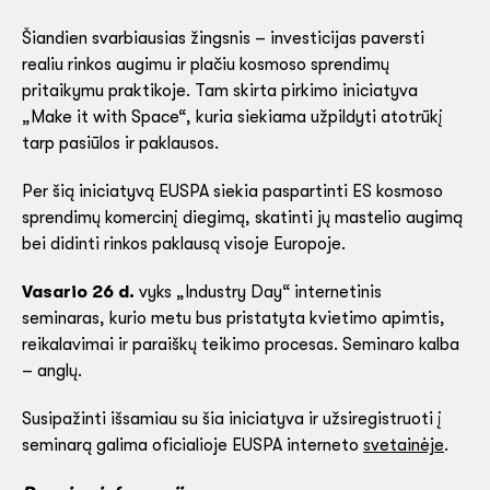
Šiandien svarbiausias žingsnis – investicijas paversti
realiu rinkos augimu ir plačiu kosmoso sprendimų
pritaikymu praktikoje. Tam skirta pirkimo iniciatyva
„Make it with Space“, kuria siekiama užpildyti atotrūkį
tarp pasiūlos ir paklausos.
Per šią iniciatyvą EUSPA siekia paspartinti ES kosmoso
sprendimų komercinį diegimą, skatinti jų mastelio augimą
bei didinti rinkos paklausą visoje Europoje.
Vasario 26 d.
vyks „Industry Day“ internetinis
seminaras, kurio metu bus pristatyta kvietimo apimtis,
reikalavimai ir paraiškų teikimo procesas. Seminaro kalba
– anglų.
Susipažinti išsamiau su šia iniciatyva ir užsiregistruoti į
seminarą galima oficialioje EUSPA interneto
svetainėje
.