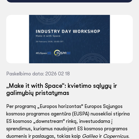
Paskelbimo data: 2026 02 18
„Make it with Space“: kvietimo sąlygų ir
galimybių pristatymas
Per programą „Europos horizontas“ Europos Sąjungos
kosmoso programos agentūra (EUSPA) nuosekliai stiprina
ES kosmoso „downstream“ rinką, investuodama į
sprendimus, kuriamus naudojant ES kosmoso programos
duomenis ir paslaugas, tokias kaip
Galileo
ir
Copernicus
.