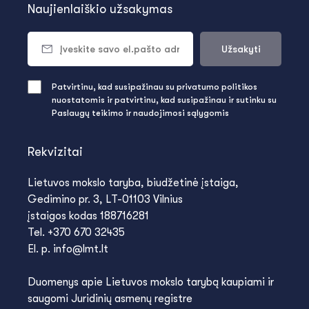
Naujienlaiškio užsakymas
Užsakyti
Patvirtinu, kad susipažinau su privatumo politikos
nuostatomis ir patvirtinu, kad susipažinau ir sutinku su
Paslaugų teikimo ir naudojimosi sąlygomis
Rekvizitai
Lietuvos mokslo taryba, biudžetinė įstaiga,
Gedimino pr. 3, LT-01103 Vilnius
įstaigos kodas 188716281
Tel. +370 670 32435
El. p. info@lmt.lt
Duomenys apie Lietuvos mokslo tarybą kaupiami ir
saugomi Juridinių asmenų registre