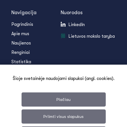
Navigacija
Nuorodos
Pagrindinis
LinkedIn
Apie mus
Lietuvos mokslo taryba
Naujienos
Renginiai
Statistika
Infoteka
Šioje svetainėje naudojami slapukai (angl. cookies).
Kontaktai
Plačiau
Priimti visus slapukus
Svetainės medis
Duomenų apsauga