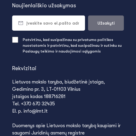
Naujienlaiškio užsakymas
Užsakyti
Patvirtinu, kad susipažinau su privatumo politikos
nuostatomis ir patvirtinu, kad susipažinau ir sutinku su
Paslaugų teikimo ir naudojimosi sąlygomis
Rekvizitai
Lietuvos mokslo taryba, biudžetinė įstaiga,
Gedimino pr. 3, LT-01103 Vilnius
įstaigos kodas 188716281
Tel. +370 670 32435
El. p. info@lmt.lt
Duomenys apie Lietuvos mokslo tarybą kaupiami ir
saugomi Juridinių asmenų registre