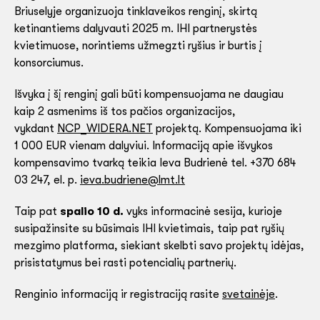
Briuselyje organizuoja tinklaveikos renginį, skirtą
ketinantiems dalyvauti 2025 m. IHI partnerystės
kvietimuose, norintiems užmegzti ryšius ir burtis į
konsorciumus.
Išvyka į šį renginį gali būti kompensuojama ne daugiau
kaip 2 asmenims iš tos pačios organizacijos,
vykdant
NCP_WIDERA.NET
projektą. Kompensuojama iki
1 000 EUR vienam dalyviui. Informaciją apie išvykos
kompensavimo tvarką teikia Ieva Budrienė tel. +370 684
03 247, el. p.
ieva.budriene@lmt.lt
Taip pat
spalio 10 d.
vyks informacinė sesija, kurioje
susipažinsite su būsimais IHI kvietimais, taip pat ryšių
mezgimo platforma, siekiant skelbti savo projektų idėjas,
prisistatymus bei rasti potencialių partnerių.
Renginio informaciją ir registraciją rasite
svetainėje
.