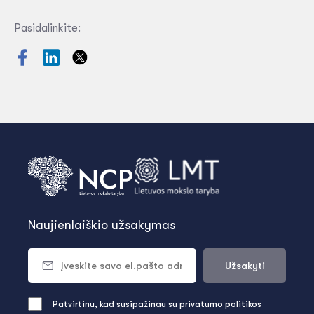
Pasidalinkite:
Naujienlaiškio užsakymas
Užsakyti
Patvirtinu, kad susipažinau su privatumo politikos