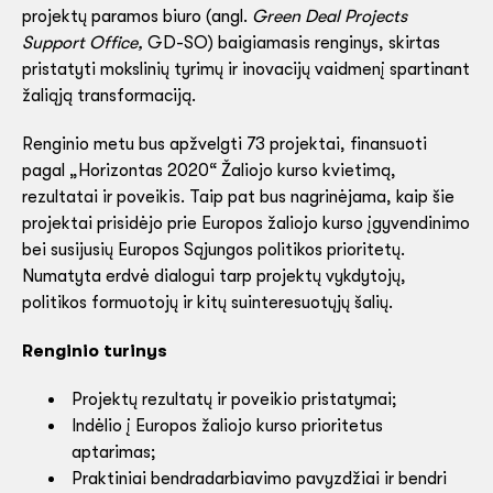
projektų paramos biuro (angl.
Green Deal Projects
Support Office,
GD-SO) baigiamasis renginys, skirtas
pristatyti mokslinių tyrimų ir inovacijų vaidmenį spartinant
žaliąją transformaciją.
Renginio metu bus apžvelgti 73 projektai, finansuoti
pagal „Horizontas 2020“ Žaliojo kurso kvietimą,
rezultatai ir poveikis. Taip pat bus nagrinėjama, kaip šie
projektai prisidėjo prie Europos žaliojo kurso įgyvendinimo
bei susijusių Europos Sąjungos politikos prioritetų.
Numatyta erdvė dialogui tarp projektų vykdytojų,
politikos formuotojų ir kitų suinteresuotųjų šalių.
Renginio turinys
Projektų rezultatų ir poveikio pristatymai;
Indėlio į Europos žaliojo kurso prioritetus
aptarimas;
Praktiniai bendradarbiavimo pavyzdžiai ir bendri