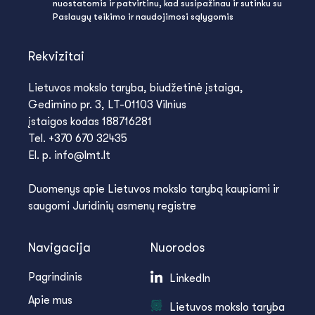
nuostatomis ir patvirtinu, kad susipažinau ir sutinku su
Paslaugų teikimo ir naudojimosi sąlygomis
Rekvizitai
Lietuvos mokslo taryba, biudžetinė įstaiga,
Gedimino pr. 3, LT-01103 Vilnius
įstaigos kodas 188716281
Tel. +370 670 32435
El. p. info@lmt.lt
Duomenys apie Lietuvos mokslo tarybą kaupiami ir
saugomi Juridinių asmenų registre
Navigacija
Nuorodos
Pagrindinis
LinkedIn
Apie mus
Lietuvos mokslo taryba