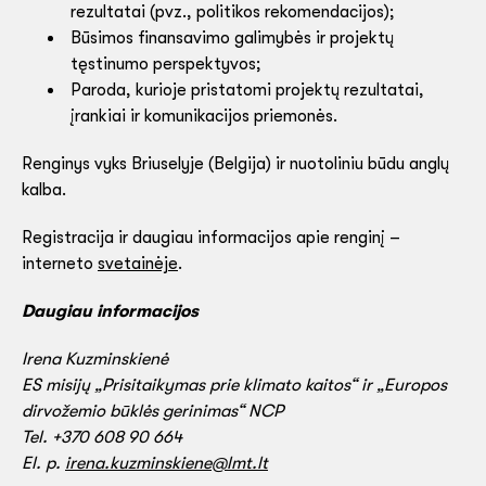
rezultatai (pvz., politikos rekomendacijos);
Būsimos finansavimo galimybės ir projektų
tęstinumo perspektyvos;
Paroda, kurioje pristatomi projektų rezultatai,
įrankiai ir komunikacijos priemonės.
Renginys vyks Briuselyje (Belgija) ir nuotoliniu būdu anglų
kalba.
Registracija ir daugiau informacijos apie renginį –
interneto
svetainėje
.
Daugiau informacijos
Irena Kuzminskienė
ES misijų „Prisitaikymas prie klimato kaitos“ ir „Europos
dirvožemio būklės gerinimas“ NCP
Tel. +370 608 90 664
El. p.
irena.kuzminskiene@lmt.lt