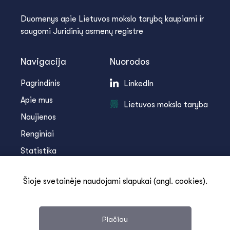
Duomenys apie Lietuvos mokslo tarybą kaupiami ir
saugomi Juridinių asmenų registre
Navigacija
Nuorodos
Pagrindinis
LinkedIn
Apie mus
Lietuvos mokslo taryba
Naujienos
Renginiai
Statistika
Infoteka
Šioje svetainėje naudojami slapukai (angl. cookies).
Kontaktai
Plačiau