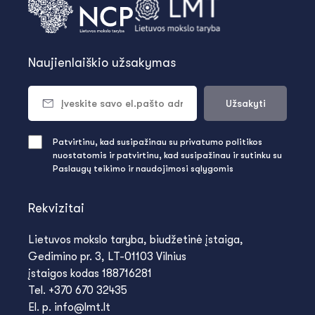
Naujienlaiškio užsakymas
Užsakyti
Patvirtinu, kad susipažinau su privatumo politikos
nuostatomis ir patvirtinu, kad susipažinau ir sutinku su
Paslaugų teikimo ir naudojimosi sąlygomis
Rekvizitai
Lietuvos mokslo taryba, biudžetinė įstaiga,
Gedimino pr. 3, LT-01103 Vilnius
įstaigos kodas 188716281
Tel. +370 670 32435
El. p. info@lmt.lt