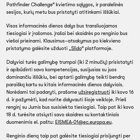
Pathfinder Challenge“ kvietimo sąlygos, ir paralelinės
sesijos, kurių metu bus pristatyti atitinkami iššūkiai.
Visos informacinės dienos dalys bus transliuojamos
tiesiogiai ir įrašomos. Įrašai bei skaidrės po renginio bus
viešai prieinami. Klausimus–atsakymus po kiekvieno
pristatymo galėsite užduoti „
Slido
“ platformoje.
Dalyviai turės galimybę trumpai (iki 2 minučių) prisistatyti
ir apibūdinti savo kompetencijas, susijusias su juos
dominančiu iššūkiu, bei aptarti galimybę teikti bendrą
paraišką kartu su kitais informacinės dienos dalyviais.
Norėdami tai padaryti, prašome
užsiregistruoti
iki kovo 16
d. ir pažymėti, kad norite dalyvauti šioje veikloje. Prieš
renginį su Jumis bus susisiekta tiesiogiai. Taip pat iki kovo
18 d. turėsite atsiųsti savo skaidres su kontaktiniais
duomenimis el. paštu:
EISMEA-01@ec.europa.eu
.
Renginio dieną taip pat galėsite tiesiogiai prisijungti per