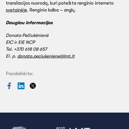
transliacijos nuorodą, kuri pateikta renginio interneto
svetainėje
. Renginio kalba – anglų.
Daugiau informacijos
Donata Pečiukėnienė
EIC ir EIE NCP
Tel. +370 618 08 657
El. p.
donata.peciukeniene@lmt.lt
Pasidalinkite: