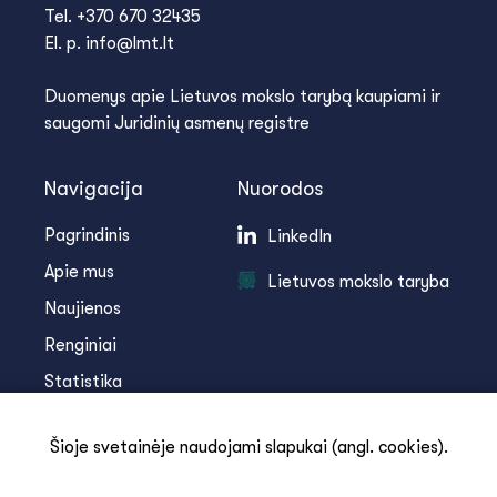
Tel. +370 670 32435
El. p. info@lmt.lt
Duomenys apie Lietuvos mokslo tarybą kaupiami ir
saugomi Juridinių asmenų registre
Navigacija
Nuorodos
Pagrindinis
LinkedIn
Apie mus
Lietuvos mokslo taryba
Naujienos
Renginiai
Statistika
Infoteka
Šioje svetainėje naudojami slapukai (angl. cookies).
Kontaktai