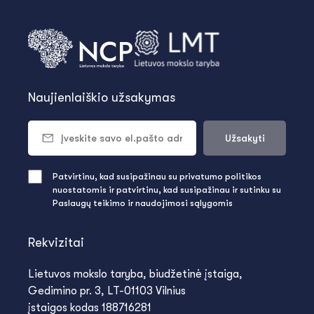
Naujienlaiškio užsakymas
Užsakyti
Patvirtinu, kad susipažinau su privatumo politikos
nuostatomis ir patvirtinu, kad susipažinau ir sutinku su
Paslaugų teikimo ir naudojimosi sąlygomis
Rekvizitai
Lietuvos mokslo taryba, biudžetinė įstaiga,
Gedimino pr. 3, LT-01103 Vilnius
įstaigos kodas 188716281