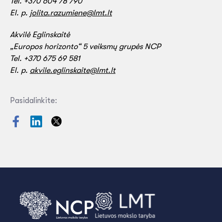
Tel.
+370 604 78 790
El. p.
jolita.razumiene@lmt.lt
Akvilė Eglinskaitė
„Europos horizonto“ 5 veiksmų grupės NCP
Tel.
+370 675 69 581
El. p.
akvile.eglinskaite@lmt.lt
Pasidalinkite: