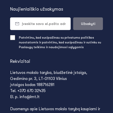
Naujienlaiškio užsakymas
Užsakyti
Patvirtinu, kad susipažinau su privatumo politikos
nuostatomis ir patvirtinu, kad susipažinau ir sutinku su
Paslaugų teikimo ir naudojimosi sąlygomis
Rekvizitai
Lietuvos mokslo taryba, biudžetinė įstaiga,
Gedimino pr. 3, LT-01103 Vilnius
įstaigos kodas 188716281
Tel. +370 670 32435
El. p. info@lmt.lt
Duomenys apie Lietuvos mokslo tarybą kaupiami ir