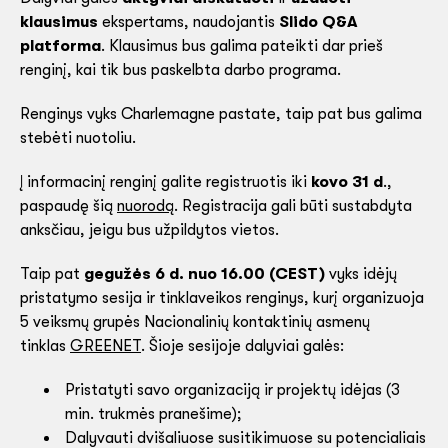
klausimus
ekspertams, naudojantis
Slido Q&A
platforma
. Klausimus bus galima pateikti dar prieš
renginį, kai tik bus paskelbta darbo programa.
Renginys vyks Charlemagne pastate, taip pat bus galima
stebėti nuotoliu.
Į informacinį renginį galite registruotis iki
kovo 31 d
.,
paspaudę šią
nuorodą
. Registracija gali būti sustabdyta
anksčiau, jeigu bus užpildytos vietos.
Taip pat
gegužės 6 d. nuo 16.00 (CEST)
vyks idėjų
pristatymo sesija ir tinklaveikos renginys, kurį organizuoja
5 veiksmų grupės Nacionalinių kontaktinių asmenų
tinklas
GREENET
. Šioje sesijoje dalyviai galės:
Pristatyti savo organizaciją ir projektų idėjas (3
min. trukmės pranešime);
Dalyvauti dvišaliuose susitikimuose su potencialiais