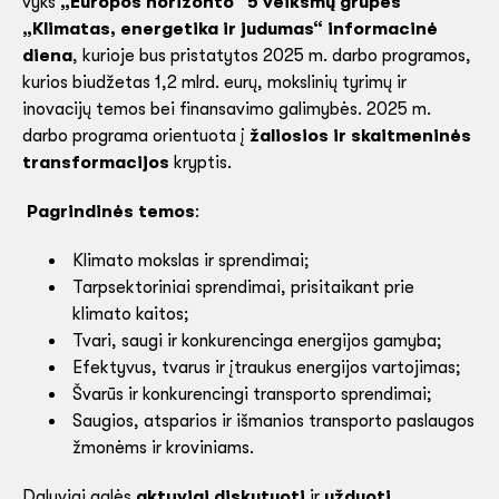
vyks
„Europos horizonto“ 5 veiksmų grupės
„Klimatas, energetika ir judumas“ informacinė
diena
, kurioje bus pristatytos 2025 m. darbo programos,
kurios biudžetas 1,2 mlrd. eurų, mokslinių tyrimų ir
inovacijų temos bei finansavimo galimybės. 2025 m.
darbo programa orientuota į
žaliosios ir skaitmeninės
transformacijos
kryptis.
Pagrindinės temos
:
Klimato mokslas ir sprendimai;
Tarpsektoriniai sprendimai, prisitaikant prie
klimato kaitos;
Tvari, saugi ir konkurencinga energijos gamyba;
Efektyvus, tvarus ir įtraukus energijos vartojimas;
Švarūs ir konkurencingi transporto sprendimai;
Saugios, atsparios ir išmanios transporto paslaugos
žmonėms ir kroviniams.
Dalyviai galės
aktyviai diskutuoti
ir
užduoti