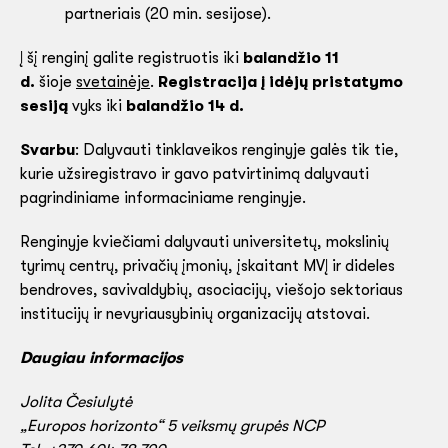
partneriais (20 min. sesijose).
Į šį renginį galite registruotis iki
balandžio 11
d.
šioje
svetainėje
.
Registracija į idėjų pristatymo
sesiją
vyks iki
balandžio 14 d.
Svarbu
: Dalyvauti tinklaveikos renginyje galės tik tie,
kurie užsiregistravo ir gavo patvirtinimą dalyvauti
pagrindiniame informaciniame renginyje.
Renginyje kviečiami dalyvauti universitetų, mokslinių
tyrimų centrų, privačių įmonių, įskaitant MVĮ ir dideles
bendroves, savivaldybių, asociacijų, viešojo sektoriaus
institucijų ir nevyriausybinių organizacijų atstovai.
Daugiau informacijos
Jolita Česiulytė
„Europos horizonto“ 5 veiksmų grupės NCP