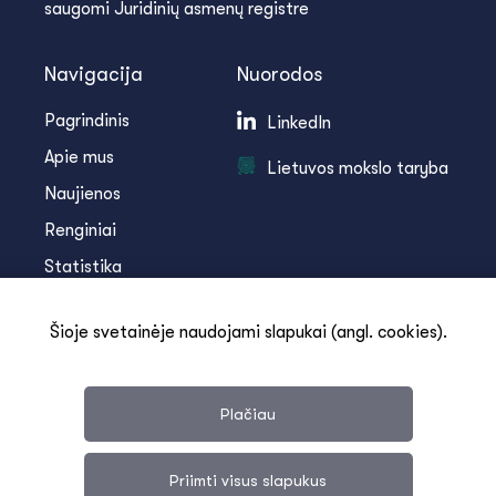
saugomi Juridinių asmenų registre
Navigacija
Nuorodos
Pagrindinis
LinkedIn
Apie mus
Lietuvos mokslo taryba
Naujienos
Renginiai
Statistika
Infoteka
Šioje svetainėje naudojami slapukai (angl. cookies).
Kontaktai
Plačiau
Priimti visus slapukus
Svetainės medis