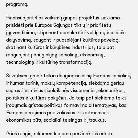
programą.
Finansuojant šios veiksmų grupės projektus siekiama
prisidėti prie Europos Sąjungos tikslų ir prioritetų
įgyvendinimo, stiprinant demokratinį valdymą ir piliečių
dalyvavimą, saugant ir puoselėjant kultūros paveldą,
skatinant kultūros ir kūrybines industrijas, taip pat
reaguojant į daugialypę socialinę, ekonominę,
technologinę ir kultūrinę transformaciją.
Ši veiksmų grupė telkia daugiadisciplinę Europos socialinių
ir humanitarinių mokslų kompetenciją, siekdama geriau
suprasti esminius šiuolaikinės visuomenės, ekonomikos,
politikos ir kultūros pokyčius. Ja taip pat siekiama teikti
įrodymais grįstas politikos formavimo alternatyvas, kad
Europos perėjimas prie žaliosios ir skaitmeninės
ekonomikos būtų socialiai teisingas ir įtraukus.
Prieš renginį rekomenduojama peržiūrėti iš anksto