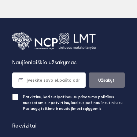
Naujienlaiškio užsakymas
Užsakyti
Patvirtinu, kad susipažinau su privatumo politikos
nuostatomis ir patvirtinu, kad susipažinau ir sutinku su
Paslaugų teikimo ir naudojimosi sąlygomis
Rekvizitai