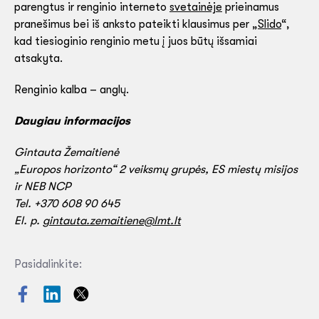
parengtus ir renginio interneto
svetainėje
prieinamus
pranešimus bei iš anksto pateikti klausimus per „
Slido
“,
kad tiesioginio renginio metu į juos būtų išsamiai
atsakyta.
Renginio kalba – anglų.
Daugiau informacijos
Gintauta Žemaitienė
„Europos horizonto“ 2 veiksmų grupės, ES miestų misijos
ir NEB NCP
Tel. +370 608 90 645
El. p.
gintauta.zemaitiene@lmt.lt
Pasidalinkite: