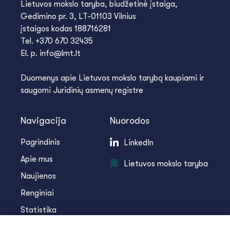
Lietuvos mokslo taryba, biudžetinė įstaiga,
Gedimino pr. 3, LT-01103 Vilnius
įstaigos kodas 188716281
Tel. +370 670 32435
El. p. info@lmt.lt
Duomenys apie Lietuvos mokslo tarybą kaupiami ir
saugomi Juridinių asmenų registre
Navigacija
Nuorodos
Pagrindinis
LinkedIn
Apie mus
Lietuvos mokslo taryba
Naujienos
Renginiai
Statistika
Infoteka