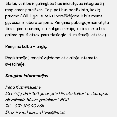
tikslai, veiklos ir galimybės šias iniciatyvas integruoti į
rengiamas paraiškas. Taip pat bus paaiškinta, kokią
paramą SOILL gali suteikti pareiškėjams ir būsimoms
gyvosioms laboratorijoms. Renginio pabaigoje numatyta
tiesioginė klausimų ir atsakymų sesija, kurios metu bus
galima gauti atsakymus tiesiogiai iš institucijų atstovų.
Renginio kalba – anglų.
Registracija į renginį vykdoma oficialioje interneto
svetainėje
.
Daugiau informacijos
Irena Kuzminskienė
ES misijų „Prisitaikymas prie klimato kaitos“ ir „Europos
dirvožemio būklės gerinimas“ NCP
Tel. +370 608 90 664
El. p.
irena.kuzminskiene@lmt.lt