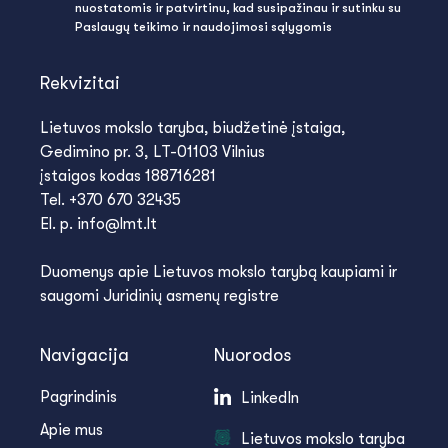
nuostatomis ir patvirtinu, kad susipažinau ir sutinku su
Paslaugų teikimo ir naudojimosi sąlygomis
Rekvizitai
Lietuvos mokslo taryba, biudžetinė įstaiga,
Gedimino pr. 3, LT-01103 Vilnius
įstaigos kodas 188716281
Tel. +370 670 32435
El. p. info@lmt.lt
Duomenys apie Lietuvos mokslo tarybą kaupiami ir
saugomi Juridinių asmenų registre
Navigacija
Nuorodos
Pagrindinis
LinkedIn
Apie mus
Lietuvos mokslo taryba