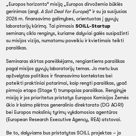
„Europos horizonto“ misiją „Europos dirvožemio būklės
gerinimas (angl.
A Soil Deal for Europe
)“ ir su ja susijusias
2026 m. finansavimo galimybes, orientuotas į gyvųjų
laboratorijų kūrimą. Tai pirmasis
SOILL-Startup
seminarų ciklo renginys, kuriame dalyviai galės susipažinti
su misijos vizija, numatomu poveikiu ir kvietimais teikti
paraiškas.
Seminaras skirtas pareiškėjams, rengiantiems paraiškas
pagal misijos gyvųjų laboratorijų temas. Jo metu bus
apžvelgtas politikos ir finansavimo kontekstas bei
pateikti praktiniai patarimai, kaip rengti paraiškas, ypač
pirmojo etapo (Stage 1) trumpąsias paraiškas. Renginyje
misiją ir jos prioritetus pristatys Europos Komisijos Žemės
ūkio ir kaimo plėtros generalinio direktorato (DG AGRI)
bei Europos mokslinių tyrimų vykdomosios agentūros
(European Research Executive Agency, REA) atstovai.
Be to, dalyviams bus pristatytas SOILL projektas – jo