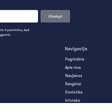
Užsakyti
s ir patvirtinu, kad
lygomis
Navigacija
Pagrindinis
Apie mus
Naujienos
Renginiai
Statistika
Infoteka
Kontaktai