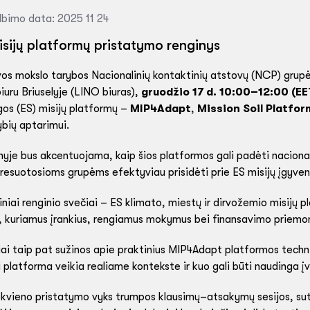
lbimo data: 2025 11 24
isijų platformų pristatymo renginys
vos mokslo tarybos Nacionalinių kontaktinių atstovų (NCP) grupė
biuru Briuselyje (LINO biuras),
gruodžio 17 d. 10:00–12:00 (EE
gos (ES) misijų platformų –
MIP4Adapt
,
Mission Soil Platfor
bių aptarimui.
yje bus akcentuojama, kaip šios platformos gali padėti nacionali
resuotosioms grupėms efektyviau prisidėti prie ES misijų įgyve
tiniai renginio svečiai – ES klimato, miestų ir dirvožemio misijų
ą, kuriamus įrankius, rengiamus mokymus bei finansavimo priemo
ai taip pat sužinos apie praktinius MIP4Adapt platformos techn
i platforma veikia realiame kontekste ir kuo gali būti naudinga
ekvieno pristatymo vyks trumpos klausimų–atsakymų sesijos, sute