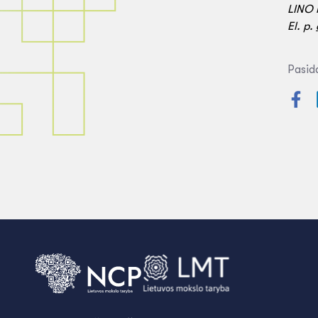
LINO 
El. p.
Pasida