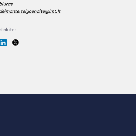
biuras
deimante.telycenaite@lmt.lt
linkite: