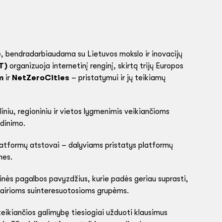
, bendradarbiaudama su Lietuvos mokslo ir inovacijų
T)
organizuoja internetinį renginį, skirtą trijų Europos
m
ir
NetZeroCities
– pristatymui ir jų teikiamų
niu, regioniniu ir vietos lygmenimis veikiančioms
ndinimo.
 platformų atstovai – dalyviams pristatys platformų
nes.
inės pagalbos pavyzdžius, kurie padės geriau suprasti,
 įvairioms suinteresuotosioms grupėms.
ikiančios galimybę tiesiogiai užduoti klausimus