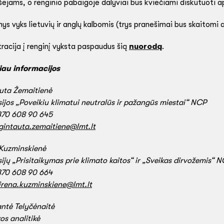
ėjams, o renginio pabaigoje dalyviai bus kviečiami diskutuoti a
ys vyks lietuvių ir anglų kalbomis (trys pranešimai bus skaitomi a
racija į renginį vyksta paspaudus šią
nuorodą
.
au informacijos
uta Žemaitienė
ijos „Poveikiu klimatui neutralūs ir pažangūs miestai“ NCP
+370 608 90 645
gintauta.zemaitiene@lmt.lt
 Kuzminskienė
ijų „Prisitaikymas prie klimato kaitos“ ir „Sveikas dirvožemis“ 
+370 608 90 664
irena.kuzminskiene@lmt.lt
ntė Telyčėnaitė
kos analitikė