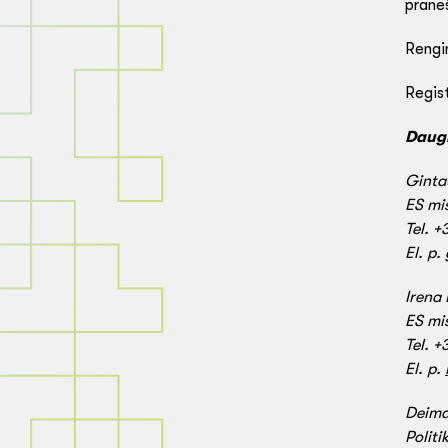
praneš
Rengin
Regist
Daugi
Ginta
ES mis
Tel. 
El. p.
Irena
ES mis
Tel. 
El. p.
Deima
Politi