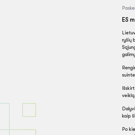
Paske
ES m
Lietu
ryšių 
Sąjun
galimy
Rengin
suinte
Išskir
veikl
Dalyvi
kaip š
Po ki