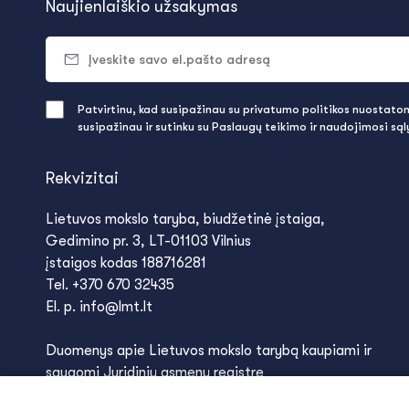
Naujienlaiškio užsakymas
Patvirtinu, kad susipažinau su privatumo politikos nuostatomi
susipažinau ir sutinku su Paslaugų teikimo ir naudojimosi są
Rekvizitai
Lietuvos mokslo taryba, biudžetinė įstaiga,
Gedimino pr. 3, LT-01103 Vilnius
įstaigos kodas 188716281
Tel. +370 670 32435
El. p. info@lmt.lt
Duomenys apie Lietuvos mokslo tarybą kaupiami ir
saugomi Juridinių asmenų registre