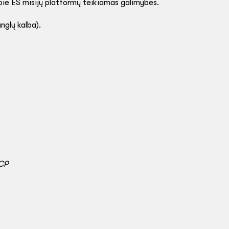
pie ES misijų platformų teikiamas galimybes.
nglų kalba).
NCP