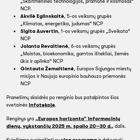
„Skaitmeninės technologijos, pramonė ir kosmosas“
NCP.
Akvilė Eglinskaitė
, 5-os veiksmų grupės
„Klimatas, energetika, judumas“ NCP
Sigita Auvertin
, 1-os veiksmų grupės „Sveikata“
NCP
Jolanta Revaitienė
, 6-os veiksmų grupės
„Maistas, bioekonomika, gamtos ištekliai, žemės
ūkis ir aplinka“ NCP
Gintauta Žemaitienė
, Europos Sąjungos miestų
misijos ir Naujojo europinio bauhauzo priemonės
NCP
Pranešimų skaidrės po renginio bus patalpintos šios
svetainės
Infotekoje
.
Renginys yra
„Europos horizonto“ informacinių
dienų, vykstančių 2025 m. spalio 20–30 d.
,
dalis.
Kviečiame susipažinti su
visa programa
ir dalyvauti