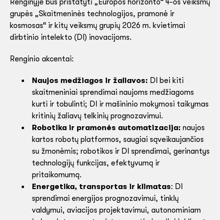
Renginyje bus pristatyti „Europos horizonto“ 4-os veiksmų
grupės „Skaitmeninės technologijos, pramonė ir
kosmosas“ ir kitų veiksmų grupių 2026 m. kvietimai
dirbtinio intelekto (DI) inovacijoms.
Renginio akcentai:
Naujos medžiagos ir žaliavos:
DI bei kiti
skaitmeniniai sprendimai naujoms medžiagoms
kurti ir tobulinti; DI ir mašininio mokymosi taikymas
kritinių žaliavų telkinių prognozavimui.
Robotika ir pramonės automatizacija:
naujos
kartos robotų platformos, saugiai sąveikaujančios
su žmonėmis; robotikos ir DI sprendimai, gerinantys
technologijų funkcijas, efektyvumą ir
pritaikomumą.
Energetika, transportas ir klimatas
: DI
sprendimai energijos prognozavimui, tinklų
valdymui, aviacijos projektavimui, autonominiam