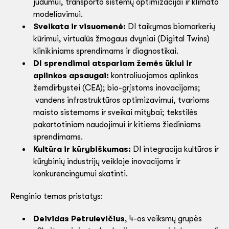
judumui, transporto sistemų optimizacijai ir klimato
modeliavimui.
Sveikata ir visuomenė:
DI taikymas biomarkerių
kūrimui, virtualūs žmogaus dvyniai (Digital Twins)
klinikiniams sprendimams ir diagnostikai.
DI sprendimai atspariam žemės ūkiui ir
aplinkos apsaugai:
kontroliuojamos aplinkos
žemdirbystei (CEA); bio-grįstoms inovacijoms;
vandens infrastruktūros optimizavimui, tvarioms
maisto sistemoms ir sveikai mitybai; tekstilės
pakartotiniam naudojimui ir kitiems žiediniams
sprendimams.
Kultūra ir kūrybiškumas:
DI integracija kultūros ir
kūrybinių industrijų veikloje inovacijoms ir
konkurencingumui skatinti.
Renginio temas pristatys:
Deividas Petrulevičius
, 4-os veiksmų grupės