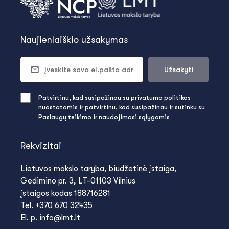
Naujienlaiškio užsakymas
Užsakyti
Patvirtinu, kad susipažinau su privatumo politikos
nuostatomis ir patvirtinu, kad susipažinau ir sutinku su
Paslaugų teikimo ir naudojimosi sąlygomis
Rekvizitai
Lietuvos mokslo taryba, biudžetinė įstaiga,
Gedimino pr. 3, LT-01103 Vilnius
įstaigos kodas 188716281
Tel. +370 670 32435
El. p. info@lmt.lt