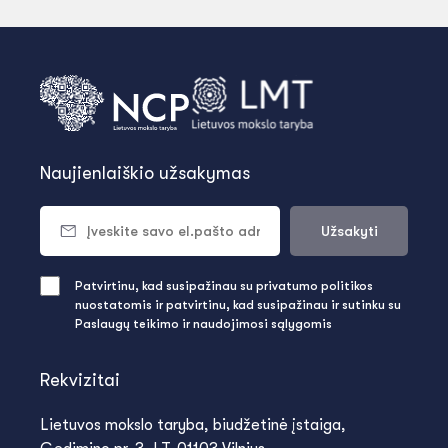
Naujienlaiškio užsakymas
Užsakyti
Patvirtinu, kad susipažinau su privatumo politikos
nuostatomis ir patvirtinu, kad susipažinau ir sutinku su
Paslaugų teikimo ir naudojimosi sąlygomis
Rekvizitai
Lietuvos mokslo taryba, biudžetinė įstaiga,