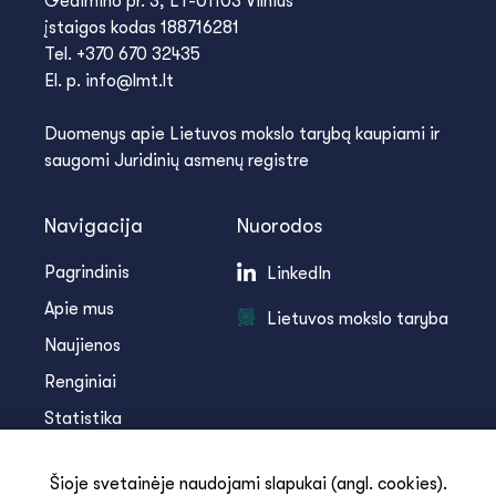
Gedimino pr. 3, LT-01103 Vilnius
įstaigos kodas 188716281
Tel. +370 670 32435
El. p. info@lmt.lt
Duomenys apie Lietuvos mokslo tarybą kaupiami ir
saugomi Juridinių asmenų registre
Navigacija
Nuorodos
Pagrindinis
LinkedIn
Apie mus
Lietuvos mokslo taryba
Naujienos
Renginiai
Statistika
Infoteka
Šioje svetainėje naudojami slapukai (angl. cookies).
Kontaktai