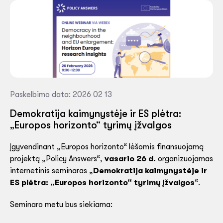
Paskelbimo data: 2026 02 13
Demokratija kaimynystėje ir ES plėtra:
„Europos horizonto“ tyrimų įžvalgos
Įgyvendinant „Europos horizonto“ lėšomis finansuojamą
projektą „Policy Answers“,
vasario 26 d.
organizuojamas
internetinis seminaras „
Demokratija kaimynystėje ir
ES plėtra: „Europos horizonto“ tyrimų įžvalgos
“.
Seminaro metu bus siekiama: