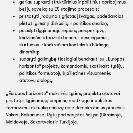
geriau suprasti struktūrinius ir politinius apribojimus
bei jų sąveiką su ES stojimo procesais;
pristatyti įrodymais grįstas įžvalgas, padedančias
plėtoti gilesnę diskusiją ir politikos analizę;
pasiūlyti lyginamąją regionų perspektyvą,
leidžiančią atpažinti bendrus dėsningumus,
skirtumus ir konkrečiam kontekstui būdingą
dinamiką;
sudaryti galimybę tiesiogiai bendrauti su „Europos
horizonto“ projektų komandomis, skatinant tyrėjų,
politikos formuotojų ir pilietinės visuomenės
atstovų dialogą.
„Europos horizonto“ mokslinių tyrimų projektų atstovai
pristatys lyginamąją empirinę medžiagą ir politikos
formavimui aktualią analizę apie demokratinius procesus
Vakarų Balkanuose, Rytų partnerystės šalyse (Ukrainoje,
Moldovoje, Sakartvele) ir Turkijoje.