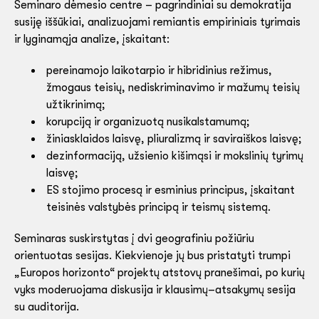
Seminaro dėmesio centre – pagrindiniai su demokratija
susiję iššūkiai, analizuojami remiantis empiriniais tyrimais
ir lyginamąja analize, įskaitant:
pereinamojo laikotarpio ir hibridinius režimus,
žmogaus teisių, nediskriminavimo ir mažumų teisių
užtikrinimą;
korupciją ir organizuotą nusikalstamumą;
žiniasklaidos laisvę, pliuralizmą ir saviraiškos laisvę;
dezinformaciją, užsienio kišimąsi ir mokslinių tyrimų
laisvę;
ES stojimo procesą ir esminius principus, įskaitant
teisinės valstybės principą ir teismų sistemą.
Seminaras suskirstytas į dvi geografiniu požiūriu
orientuotas sesijas. Kiekvienoje jų bus pristatyti trumpi
„Europos horizonto“ projektų atstovų pranešimai, po kurių
vyks moderuojama diskusija ir klausimų–atsakymų sesija
su auditorija.