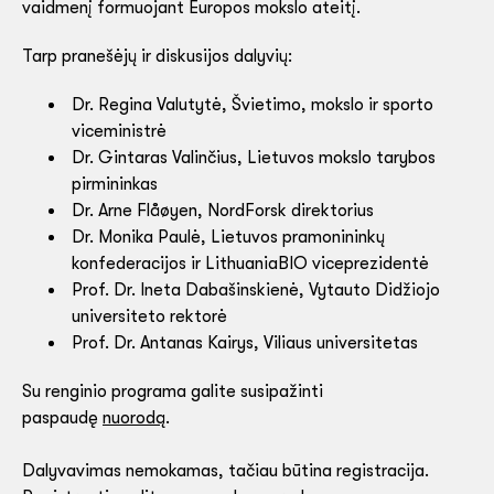
vaidmenį formuojant Europos mokslo ateitį.
Tarp pranešėjų ir diskusijos dalyvių:
Dr. Regina Valutytė, Švietimo, mokslo ir sporto
viceministrė
Dr. Gintaras Valinčius, Lietuvos mokslo tarybos
pirmininkas
Dr. Arne Flåøyen, NordForsk direktorius
Dr. Monika Paulė, Lietuvos pramonininkų
konfederacijos ir LithuaniaBIO viceprezidentė
Prof. Dr. Ineta Dabašinskienė, Vytauto Didžiojo
universiteto rektorė
Prof. Dr. Antanas Kairys, Viliaus universitetas
Su renginio programa galite susipažinti
paspaudę
nuorodą
.
Dalyvavimas nemokamas, tačiau būtina registracija.