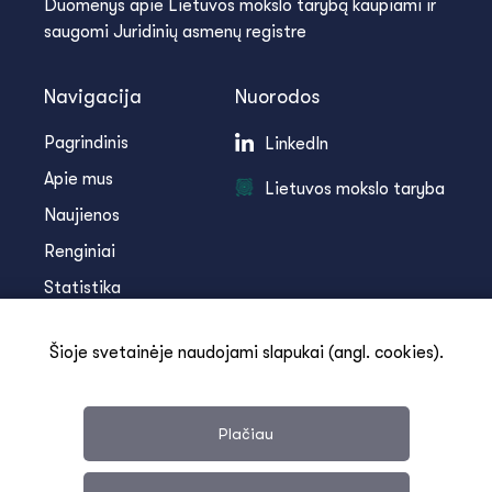
Duomenys apie Lietuvos mokslo tarybą kaupiami ir
saugomi Juridinių asmenų registre
Navigacija
Nuorodos
Pagrindinis
LinkedIn
Apie mus
Lietuvos mokslo taryba
Naujienos
Renginiai
Statistika
Infoteka
Šioje svetainėje naudojami slapukai (angl. cookies).
Kontaktai
Plačiau