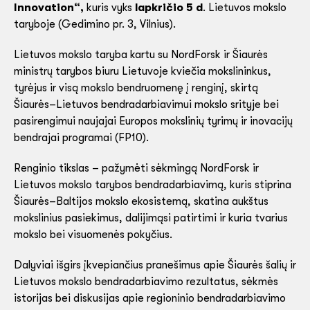
Innovation“,
kuris vyks
lapkričio 5 d
. Lietuvos mokslo
taryboje (Gedimino pr. 3, Vilnius).
Lietuvos mokslo taryba kartu su NordForsk ir Šiaurės
ministrų tarybos biuru Lietuvoje kviečia mokslininkus,
tyrėjus ir visą mokslo bendruomenę į renginį, skirtą
Šiaurės–Lietuvos bendradarbiavimui mokslo srityje bei
pasirengimui naujajai Europos mokslinių tyrimų ir inovacijų
bendrajai programai (FP10).
Renginio tikslas – pažymėti sėkmingą NordForsk ir
Lietuvos mokslo tarybos bendradarbiavimą, kuris stiprina
Šiaurės–Baltijos mokslo ekosistemą, skatina aukštus
mokslinius pasiekimus, dalijimąsi patirtimi ir kuria tvarius
mokslo bei visuomenės pokyčius.
Dalyviai išgirs įkvepiančius pranešimus apie Šiaurės šalių ir
Lietuvos mokslo bendradarbiavimo rezultatus, sėkmės
istorijas bei diskusijas apie regioninio bendradarbiavimo