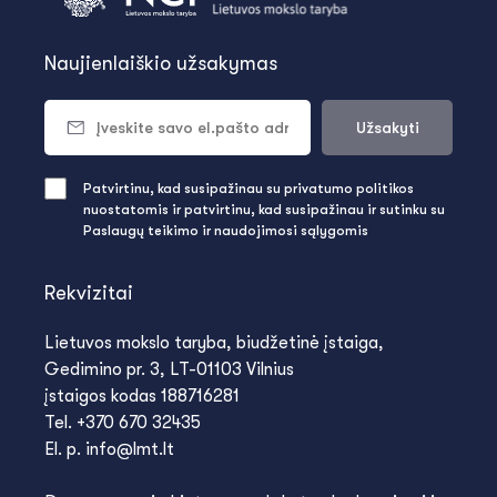
Naujienlaiškio užsakymas
Užsakyti
Patvirtinu, kad susipažinau su privatumo politikos
nuostatomis ir patvirtinu, kad susipažinau ir sutinku su
Paslaugų teikimo ir naudojimosi sąlygomis
Rekvizitai
Lietuvos mokslo taryba, biudžetinė įstaiga,
Gedimino pr. 3, LT-01103 Vilnius
įstaigos kodas 188716281
Tel. +370 670 32435
El. p. info@lmt.lt