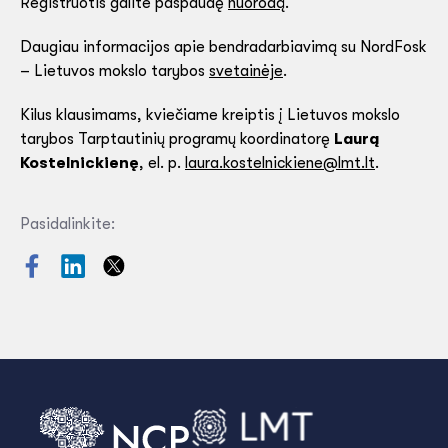
Registruotis galite paspaudę
nuorodą
.
Daugiau informacijos apie bendradarbiavimą su NordFosk
– Lietuvos mokslo tarybos
svetainėje
.
Kilus klausimams, kviečiame kreiptis į Lietuvos mokslo
tarybos Tarptautinių programų koordinatorę
Laurą
Kostelnickienę
, el. p.
laura.kostelnickiene@lmt.lt
.
Pasidalinkite: