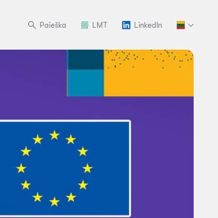
Paieška
LMT
LinkedIn