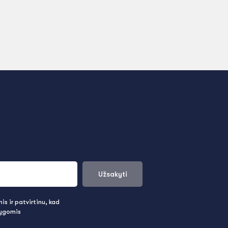
Užsakyti
s ir patvirtinu, kad
lygomis