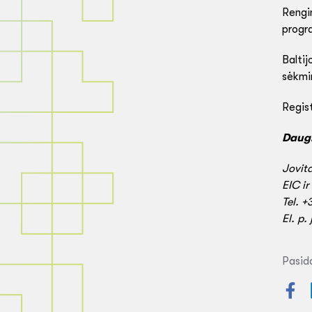
Rengin
progr
Baltij
sėkmi
Regist
Daugi
Jovit
EIC i
Tel. 
El. p.
Pasida