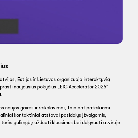
ius
atvijos, Estijos ir Lietuvos organizuoja interaktyvią
suprasti naujausius pokyčius „EIC Accelerator 2026“
u
.
 naujos gairės ir reikalavimai, taip pat pateikiami
aliniai kontaktiniai atstovai pasidalys įžvalgomis,
 turės galimybę užduoti klausimus bei dalyvauti atviroje