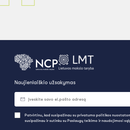
Naujienlaiškio užsakymas
Patvirtinu, kad susipažinau su privatumo politikos nuostatomi
susipažinau ir sutinku su Paslaugų teikimo ir naudojimosi są