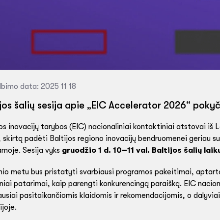
lbimo data: 2025 11 18
ijos šalių sesija apie „EIC Accelerator 2026“ pokyč
s inovacijų tarybos (EIC) nacionaliniai kontaktiniai atstovai iš L
, skirtą padėti Baltijos regiono inovacijų bendruomenei geriau 
amoje. Sesija vyks
gruodžio 1 d. 10–11 val. Baltijos šalių laik
io metu bus pristatyti svarbiausi programos pakeitimai, aptartos
niai patarimai, kaip parengti konkurencingą paraišką. EIC nacion
usiai pasitaikančiomis klaidomis ir rekomendacijomis, o dalyviai
ijoje.