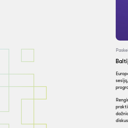
Paske
Balt
Europo
sesiją
progr
Rengin
prakti
dažnia
diskus