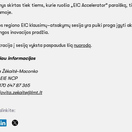
ys skirtas tiek tiems, kurie ruošia „EIC Accelerator“ paraišką, ti
amoje.
os regiono EIC klausimų–atsakymų sesija yra puiki proga įgyti aktu
ngos inovacijos pradžia.
racija į sesiją vyksta paspaudus šią
nuorodą
.
au informacijos
a Žėkaitė-Maconko
r EIE NCP
+370 647 87 365
jovita.zekaite@lmt.lt
linkite: