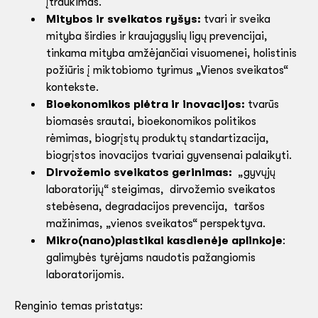
įtraukimas.
Mitybos ir sveikatos ryšys:
tvari ir sveika
mityba širdies ir kraujagyslių ligų prevencijai,
tinkama mityba amžėjančiai visuomenei, holistinis
požiūris į miktobiomo tyrimus „Vienos sveikatos“
kontekste.
Bioekonomikos plėtra ir inovacijos:
tvarūs
biomasės srautai, bioekonomikos politikos
rėmimas, biogrįstų produktų standartizacija,
biogrįstos inovacijos tvariai gyvensenai palaikyti.
Dirvožemio sveikatos gerinimas:
„gyvųjų
laboratorijų“ steigimas, dirvožemio sveikatos
stebėsena, degradacijos prevencija, taršos
mažinimas, „vienos sveikatos“ perspektyva.
Mikro(nano)plastikai kasdienėje aplinkoje
:
galimybės tyrėjams naudotis pažangiomis
laboratorijomis.
Renginio temas pristatys: