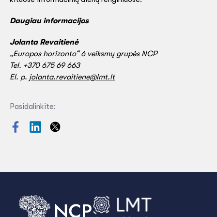
Daugiau informacijos
Jolanta Revaitienė
„Europos horizonto“ 6 veiksmų grupės NCP
Tel. +370 675 69 663
El. p.
jolanta.revaitiene@lmt.lt
Pasidalinkite: