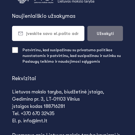
Naujienlaiškio užsakymas
Užsakyti
Patvirtinu, kad susipažinau su privatumo politikos
nuostatomis ir patvirtinu, kad susipažinau ir sutinku su
Paslaugų teikimo ir naudojimosi sąlygomis
Rekvizitai
Lietuvos mokslo taryba, biudžetinė įstaiga,
Gedimino pr. 3, LT-01103 Vilnius
įstaigos kodas 188716281
Tel. +370 670 32435
El. p. info@lmt.lt