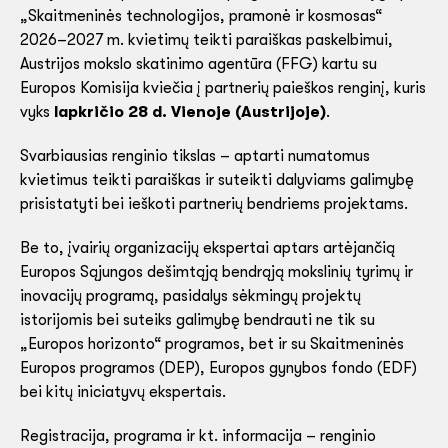
„Skaitmeninės technologijos, pramonė ir kosmosas“
2026–2027 m. kvietimų teikti paraiškas paskelbimui,
Austrijos mokslo skatinimo agentūra (FFG) kartu su
Europos Komisija kviečia į partnerių paieškos renginį, kuris
vyks
lapkričio 28 d. Vienoje
(Austrijoje)
.
Svarbiausias renginio tikslas – aptarti numatomus
kvietimus teikti paraiškas ir suteikti dalyviams galimybę
prisistatyti bei ieškoti partnerių bendriems projektams.
Be to, įvairių organizacijų ekspertai aptars artėjančią
Europos Sąjungos dešimtąją bendrąją mokslinių tyrimų ir
inovacijų programą, pasidalys sėkmingų projektų
istorijomis bei suteiks galimybę bendrauti ne tik su
„Europos horizonto“ programos, bet ir su Skaitmeninės
Europos programos (DEP), Europos gynybos fondo (EDF)
bei kitų iniciatyvų ekspertais.
Registracija, programa ir kt. informacija – renginio