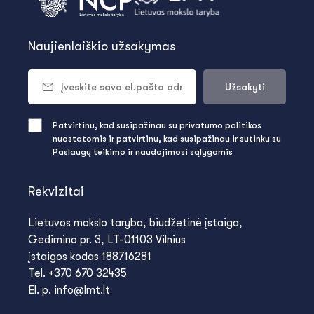
Naujienlaiškio užsakymas
Užsakyti
Patvirtinu, kad susipažinau su privatumo politikos
nuostatomis ir patvirtinu, kad susipažinau ir sutinku su
Paslaugų teikimo ir naudojimosi sąlygomis
Rekvizitai
Lietuvos mokslo taryba, biudžetinė įstaiga,
Gedimino pr. 3, LT-01103 Vilnius
įstaigos kodas 188716281
Tel. +370 670 32435
El. p. info@lmt.lt