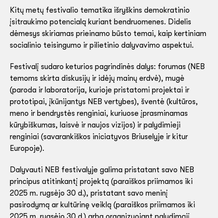
Kitų metų festivalio tematika išryškins demokratinio
įsitraukimo potencialą kuriant bendruomenes. Didelis
dėmesys skiriamas prieinamo būsto temai, kaip kertiniam
socialinio teisingumo ir pilietinio dalyvavimo aspektui.
Festivalį sudaro keturios pagrindinės dalys: forumas (NEB
temoms skirta diskusijų ir idėjų mainų erdvė), mugė
(paroda ir laboratorija, kurioje pristatomi projektai ir
prototipai, įkūnijantys NEB vertybes), šventė (kultūros,
meno ir bendrystės renginiai, kuriuose įprasminamas
kūrybiškumas, laisvė ir naujos vizijos) ir palydimieji
renginiai (savarankiškos iniciatyvos Briuselyje ir kitur
Europoje).
Dalyvauti NEB festivalyje galima pristatant savo NEB
principus atitinkantį projektą (paraiškos priimamos iki
2025 m. rugsėjo 30 d.), pristatant savo meninį
pasirodymą ar kultūrinę veiklą (paraiškos priimamos iki
2025 m. rugsėjo 30 d.) arba organizuojant palydimąjį