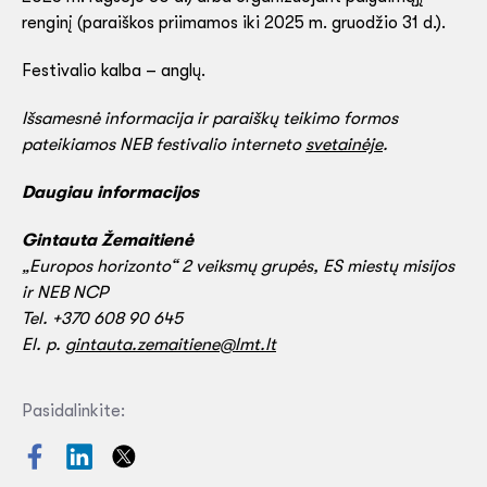
renginį (paraiškos priimamos iki 2025 m. gruodžio 31 d.).
Festivalio kalba – anglų.
Išsamesnė informacija ir paraiškų teikimo formos
pateikiamos NEB festivalio interneto
svetainėje
.
Daugiau informacijos
Gintauta Žemaitienė
„Europos horizonto“ 2 veiksmų grupės, ES miestų misijos
ir NEB NCP
Tel. +370 608 90 645
El. p.
gintauta.zemaitiene@lmt.lt
Pasidalinkite: