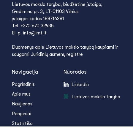
Lietuvos mokslo taryba, biudžetinė įstaiga,
Gedimino pr. 3, LT-01103 Vilnius
įstaigos kodas 188716281
Tel. +370 670 32435
El. p. info@lmt.lt
Duomenys apie Lietuvos mokslo tarybą kaupiami ir
saugomi Juridinių asmenų registre
Navigacija
Nuorodos
Pagrindinis
LinkedIn
Apie mus
Lietuvos mokslo taryba
Naujienos
Renginiai
Statistika